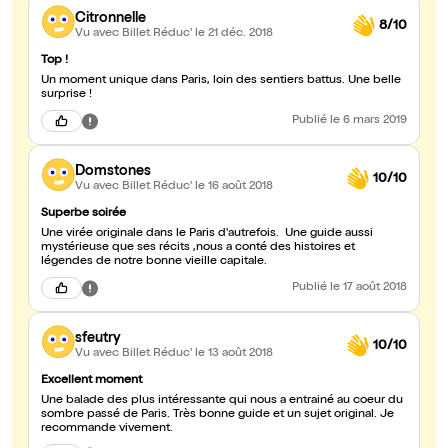
Citronnelle
8/10
Vu avec Billet Réduc'
le 21 déc. 2018
Top !
Un moment unique dans Paris, loin des sentiers battus. Une belle
surprise !
Publié
le 6 mars 2019
Domstones
10/10
Vu avec Billet Réduc'
le 16 août 2018
Superbe soirée
Une virée originale dans le Paris d'autrefois. Une guide aussi
mystérieuse que ses récits ,nous a conté des histoires et
légendes de notre bonne vieille capitale.
Publié
le 17 août 2018
sfeutry
10/10
Vu avec Billet Réduc'
le 13 août 2018
Excellent moment
Une balade des plus intéressante qui nous a entrainé au coeur du
sombre passé de Paris. Très bonne guide et un sujet original. Je
recommande vivement.