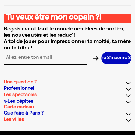
Tu veux être mon copain ?!
Reçois avant tout le monde nos idées de sorties,
les nouveautés et les réduc' !
A toi de jouer pour impressionner ta moitié, ta mère
ou ta tribu !
S’inscrire S’inscr
Adresse email pour la newsletter
Une question ?
Professionnel
Les spectacles
✨Les pépites
Carte cadeau
Que faire à Paris ?
Les villes