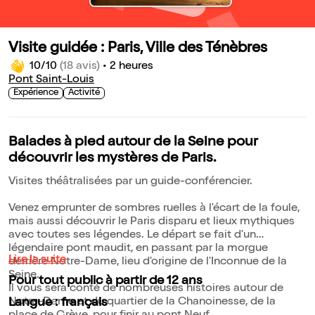
Visite guidée : Paris, Ville des Ténèbres
10/10
(18 avis)
•
2 heures
Pont Saint-Louis
Expérience
Activité
Balades à pied autour de la Seine pour
découvrir les mystères de Paris.
Visites théâtralisées par un guide-conférencier.
Venez emprunter de sombres ruelles à l'écart de la foule,
mais aussi découvrir le Paris disparu et lieux mythiques
avec toutes ses légendes. Le départ se fait d'un
légendaire pont maudit, en passant par la morgue
Lire la suite
derrière Notre-Dame, lieu d'origine de l'Inconnue de la
Seine.
Pour tout public à partir de 12 ans
Il vous sera conté de nombreuses histoires autour de
Notre-Dame et du quartier de la Chanoinesse, de la
Langue : français