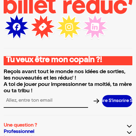
Tu veux être mon copain ?!
Reçois avant tout le monde nos idées de sorties,
les nouveautés et les réduc' !
A toi de jouer pour impressionner ta moitié, ta mère
ou ta tribu !
S’inscrire S’inscri
Adresse email pour la newsletter
Une question ?
Professionnel