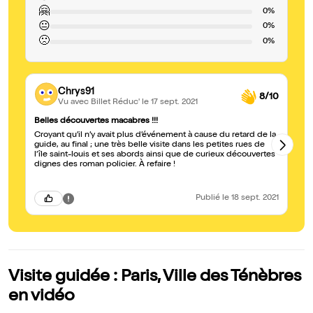
🤗
0%
😐
0%
🙁
0%
Chrys91
8/10
Vu avec Billet Réduc'
le 17 sept. 2021
Belles découvertes macabres !!!
Su
Croyant qu’il n’y avait plus d’événement à cause du retard de la
Ex
guide, au final ; une très belle visite dans les petites rues de
so
l’île saint-louis et ses abords ainsi que de curieux découvertes
dignes des roman policier. À refaire !
Publié
le 18 sept. 2021
Visite guidée : Paris, Ville des Ténèbres
en vidéo