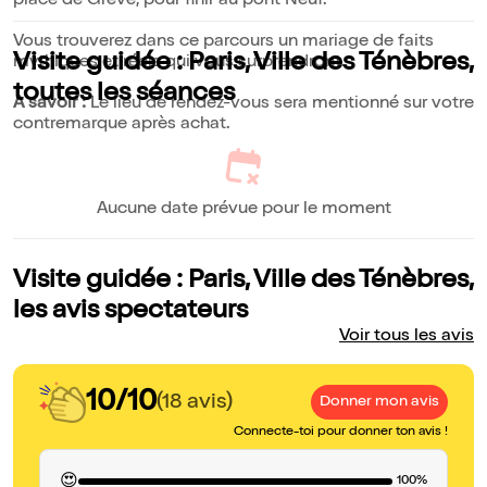
place de Grève, pour finir au pont Neuf.
Vous trouverez dans ce parcours un mariage de faits
Visite guidée : Paris, Ville des Ténèbres,
mythiques et réels qui vous surprendront.
toutes les séances
A savoir :
Le lieu de rendez-vous sera mentionné sur votre
contremarque après achat.
Aucune date prévue pour le moment
Visite guidée : Paris, Ville des Ténèbres,
les avis spectateurs
Voir tous les avis
10/10
(18 avis)
Donner mon avis
Connecte-toi pour donner ton avis !
😍
100%