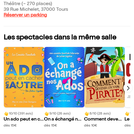
Théâtre (~ 270 places)
39 Rue Michelet, 37000 Tours
Réserver un parking
Les spectacles dans la même salle
10/10 (391 avis)
9/10 (26 avis)
8/10 (28 avis)
10
Un ado peut en ca
On a échangé nos
Comment devenir
Le d
cher un autre
ados
un vrai pirate ?
dès 15€
dès 15€
dès 10€
dès 1