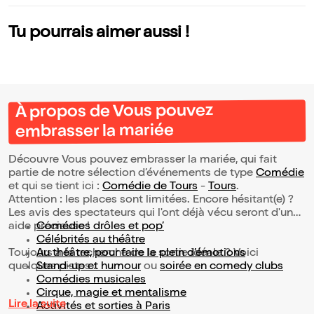
Tu pourrais aimer aussi !
À propos de Vous pouvez
embrasser la mariée
Découvre Vous pouvez embrasser la mariée, qui fait
partie de notre sélection d’événements de type
Comédie
et qui se tient ici :
Comédie de Tours
-
Tours
.
Attention : les places sont limitées. Encore hésitant(e) ?
Les avis des spectateurs qui l'ont déjà vécu seront d'une
aide précieuse !
Comédies drôles et pop’
Célébrités au théâtre
Toujours à la recherche de la sortie idéale ? Voici
Au théâtre, pour faire le plein d’émotions
quelques pistes :
Stand-up et humour
ou
soirée en comedy clubs
Comédies musicales
Cirque, magie et mentalisme
Lire la suite
Activités et sorties à Paris