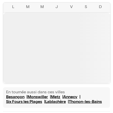
L
M
M
J
V
S
D
En tournée aussi dans ces villes
Besançon
Monswiller
Metz
Annecy
Six Fours les Plages
Lablachère
Thonon-les-Bains