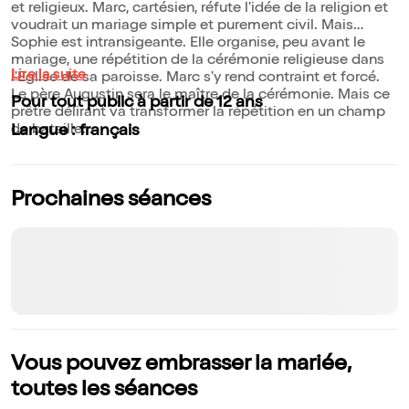
et religieux. Marc, cartésien, réfute l'idée de la religion et
voudrait un mariage simple et purement civil. Mais
Sophie est intransigeante. Elle organise, peu avant le
mariage, une répétition de la cérémonie religieuse dans
Lire la suite
l'Eglise de sa paroisse. Marc s'y rend contraint et forcé.
Le père Augustin sera le maître de la cérémonie. Mais ce
Pour tout public à partir de 12 ans
prêtre délirant va transformer la répétition en un champ
de bataille...
Langue : français
Prochaines séances
Vous pouvez embrasser la mariée,
toutes les séances