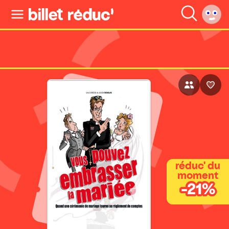
réduc' du
moment
-21%