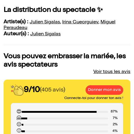
La distribution du spectacle ✨
Artiste(s) :
Julien Sigalas
,
Irina Gueorguiev
,
Miguel
Peraudeau
Auteur(s) :
Julien Sigalas
Vous pouvez embrasser la mariée, les
avis spectateurs
Voir tous les avis
9/10
(405 avis)
Donner mon avis
Connecte-toi pour donner ton avis !
😍
87%
🤗
7%
😐
2%
🙁
4%