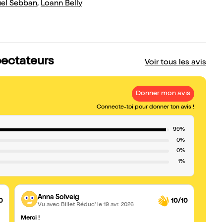
el Sebban
,
Loann Belly
spectateurs
Voir tous les avis
Donner mon avis
Connecte-toi pour donner ton avis !
99%
0%
0%
1%
Anna Solveig
0
10/10
Vu avec Billet Réduc'
le 19 avr. 2026
Merci !
Bravo