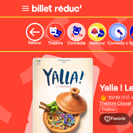
Retour
Théâtre
Comédie
Humour
Comedy clu
S
Yalla ! 
10/10
(102 
Théâtre Clavel
Théâtre
Favoris