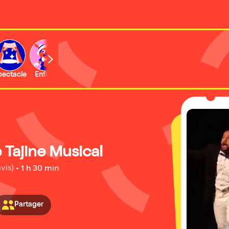
b
pectacle
Enfant
Concert
Activité
Expo et musée
Le Tajine Musical
avis)
•
1 h 30 min
Partager