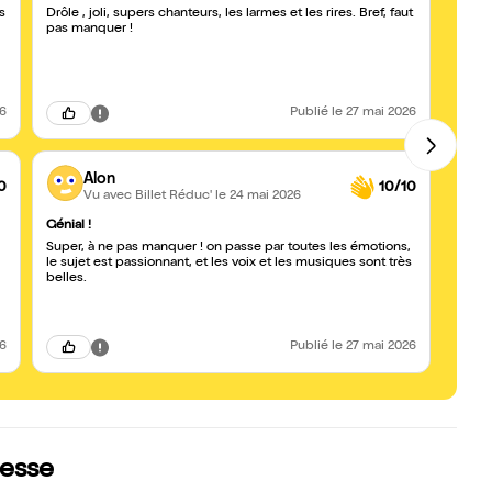
s
Drôle , joli, supers chanteurs, les larmes et les rires. Bref, faut
Incroy
pas manquer !
talent
spect
26
Publié
le 27 mai 2026
Alon
0
10/10
Vu avec Billet Réduc'
le 24 mai 2026
Génial !
du rir
Super, à ne pas manquer ! on passe par toutes les émotions,
un spe
le sujet est passionnant, et les voix et les musiques sont très
passe
belles.
26
Publié
le 27 mai 2026
resse