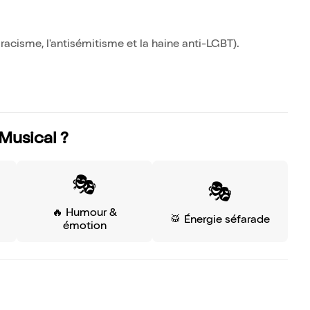
racisme, l'antisémitisme et la haine anti-LGBT).
 Musical ?
🎭
🎭
🔥 Humour &
🥁 Énergie séfarade
émotion