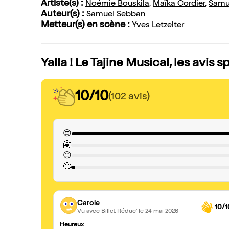
Artiste(s) :
Noémie Bouskila
,
Maïka Cordier
,
Samu
Auteur(s) :
Samuel Sebban
Metteur(s) en scène :
Yves Letzelter
Yalla ! Le Tajine Musical, les avis 
10/10
(102 avis)
😍
🤗
😐
🙁
Carole
10/1
Vu avec Billet Réduc'
le 24 mai 2026
Heureux