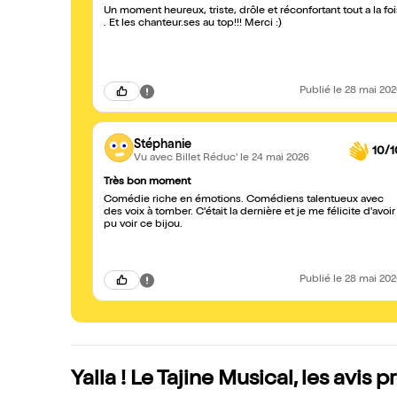
Un moment heureux, triste, drôle et réconfortant tout a la foi
. Et les chanteur.ses au top!!! Merci :)
Publié
le 28 mai 20
Stéphanie
10/1
Vu avec Billet Réduc'
le 24 mai 2026
Très bon moment
Comédie riche en émotions. Comédiens talentueux avec
des voix à tomber. C'était la dernière et je me félicite d'avoir
pu voir ce bijou.
Publié
le 28 mai 20
Yalla ! Le Tajine Musical, les avis p