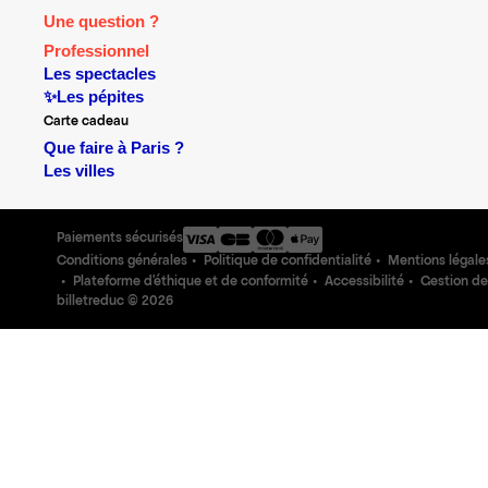
Une question ?
Professionnel
Les spectacles
✨Les pépites
Carte cadeau
Que faire à Paris ?
Les villes
Paiements sécurisés
Conditions générales
Politique de confidentialité
Mentions légale
Plateforme d'éthique et de conformité
Accessibilité
Gestion de
billetreduc ©
2026