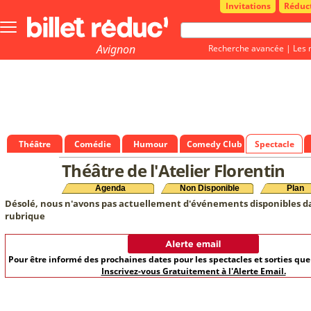
Invitations
Réduc
Bouton
menu
principale
Avignon
Recherche avancée
|
Les 
Théâtre
Comédie
Humour
Comedy Club
Spectacle
Théâtre de l'Atelier Florentin
Agenda
Non Disponible
Plan
Désolé, nous n'avons pas actuellement d'événements disponibles d
rubrique
Pour être informé des prochaines dates pour les spectacles et sorties qu
Inscrivez-vous Gratuitement à l'Alerte Email.