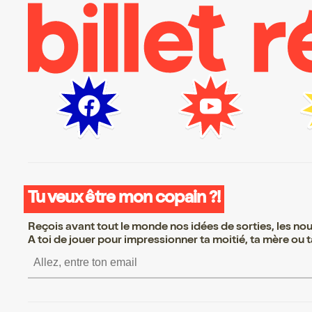
Tu veux être mon copain ?!
Reçois avant tout le monde nos idées de sorties, les nouv
A toi de jouer pour impressionner ta moitié, ta mère ou ta
S’inscrire S’inscrire S