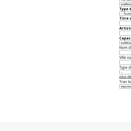
Type d
Titre 
Artist
Capaci
Nom de 
Ville o
Type de
plus de
Trier l