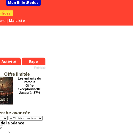
Mon BilletReduc
vilèges
ues
|
Ma Liste
Activité
Expo
Offre limitée
Les enfants du
Paradis
Offre
exceptionnelle.
Jusqu'à -37%
erche avancée
Chéri on se dit tout
!
Offre
de la Séance:
exceptionnelle.
Jusqu'à -57%
uhaité :