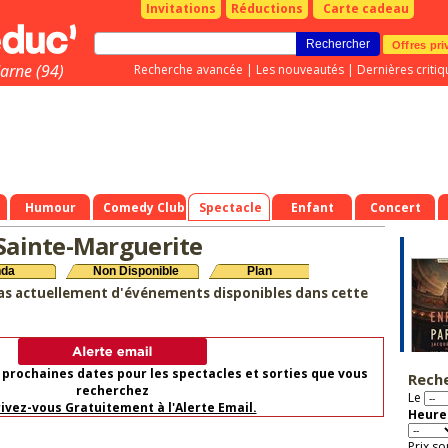
Invitations
Réductions
Carte cadeau
Offres pri
arne (94)
Recherche avancée
|
Les nouveautés
|
Dernières critiq
Humour
Comedy Club
Spectacle
Enfant
Concert
 Sainte-Marguerite
nda
Non Disponible
Plan
as actuellement d'événements disponibles dans cette
 prochaines dates pour les spectacles et sorties que vous
Rech
recherchez
Le
rivez-vous Gratuitement à l'Alerte Email.
Heure 
Prix so