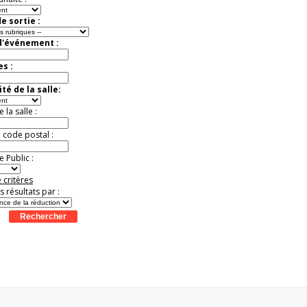
e sortie :
d'événement :
es :
té de la salle:
la salle :
u code postal :
 Public :
 critères
es résultats par :