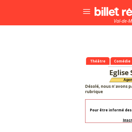
Bouton
menu
principale
Val-de-M
Théâtre
Comédie
Eglise
Age
Désolé, nous n'avons p
rubrique
Pour être informé des
Insc