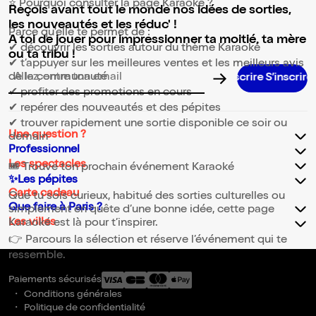
⭐ Pourquoi consulter la page Karaoké ?
Reçois avant tout le monde nos idées de sorties,
les nouveautés et les réduc' !
Parce qu’elle te permet de :
A toi de jouer pour impressionner ta moitié, ta mère
✔ découvrir les sorties autour du thème Karaoké
ou ta tribu !
✔ t’appuyer sur les meilleures ventes et les meilleurs avis
de la communauté
Adresse email pour la newsletter
✔ profiter des promotions en cours
✔ repérer des nouveautés et des pépites
✔ trouver rapidement une sortie disponible ce soir ou
Une question ?
demain
Professionnel
Les spectacles
🎟️ Trouve ton prochain événement Karaoké
✨Les pépites
Carte cadeau
Que tu sois curieux, habitué des sorties culturelles ou
Que faire à Paris ?
simplement en quête d’une bonne idée, cette page
Les villes
Karaoké est là pour t’inspirer.
👉 Parcours la sélection et réserve l’événement qui te
ressemble.
Paiements sécurisés
Conditions générales
Politique de confidentialité