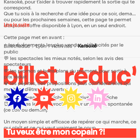
Karaoké, pour t’aider à trouver rapidement la sortie qui te
correspond.
Que tu sois à la recherche d’une idée pour ce soir, demain
ou pour les prochaines semaines, cette page te permet
Lire la suite
d’explorer l’offre disponible à Lyon, en un seul endroit.
Cette page met en avant :
⭐ les événements les plus vendus, plébiscités par le
Karaoké
BilletReduc
Lyon
Activités
public
💬 les spectacles les mieux notés, selon les avis des
spectateurs
💸 les promos et bons plans du moment, pour sortir à
prix réduit
💎 les pépites, ces propositions plus confidentielles qui
méritent d’être découvertes
🆕 les nouveautés, fraîchement arrivées à l’affiche
⏰ les dates les plus proches, pour une sortie spontanée
(ce soir ou demain)
Un moyen simple et efficace de repérer ce qui marche, ce
qui plaît et ce qui vaut vraiment le coup.
Tu veux être mon copain ?!