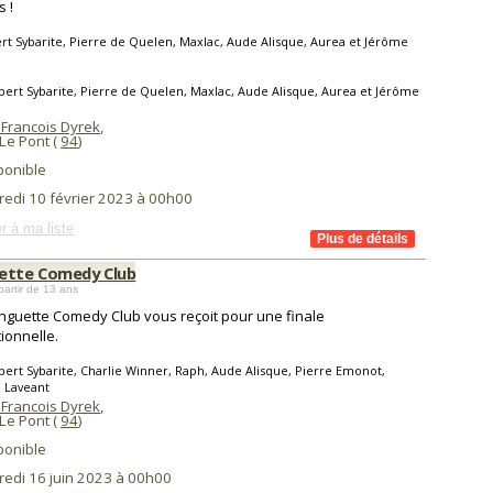
s !
rt Sybarite, Pierre de Quelen, Maxlac, Aude Alisque, Aurea et Jérôme
bert Sybarite, Pierre de Quelen, Maxlac, Aude Alisque, Aurea et Jérôme
 Francois Dyrek
,
 Le Pont (
94
)
ponible
redi 10 février 2023 à 00h00
r à ma liste
ette Comedy Club
partir de 13 ans
nguette Comedy Club vous reçoit pour une finale
ionnelle.
bert Sybarite, Charlie Winner, Raph, Aude Alisque, Pierre Emonot,
 Laveant
 Francois Dyrek
,
 Le Pont (
94
)
ponible
redi 16 juin 2023 à 00h00