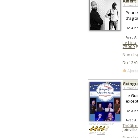
Albert 
Humour > D
Pour t
d'agit
De Albe
Avec Al
Le Lieu
,
75009
P
Non dis
Du 12/0
Ajoute
Guingu
Humour > 
Le Gui
except
De Albe
Avec Al
Note internautes:
Théâtre
Joinville
avec
1 avis
Non dis