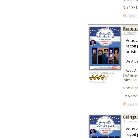
Du 18/1
Ajoute
Guingu
Humour
à 
Vous a
reçoit
artiste
De Albe
Avec Al
Note internautes:
Théâtre
Joinville
avec
1 avis
Non dis
Le vend
Ajoute
Guingu
Humour
à 
Vous a
reçoit