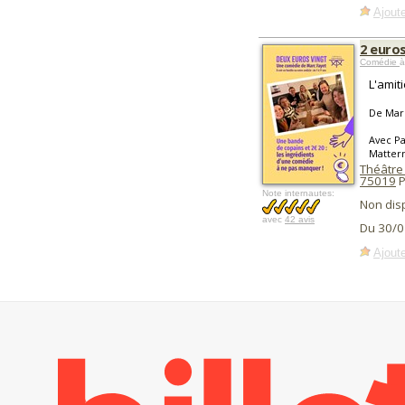
Ajoute
2 euros
Comédie
à
L'amiti
De Mar
Avec Pa
Mattern
Théâtre
75019
P
Note internautes:
Non dis
avec
42 avis
Du 30/0
Ajoute