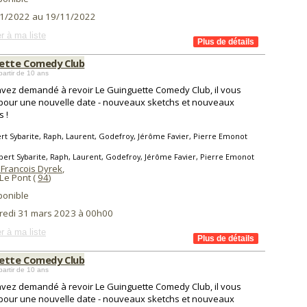
1/2022 au 19/11/2022
r à ma liste
ette Comedy Club
partir de 10 ans
vez demandé à revoir Le Guinguette Comedy Club, il vous
 pour une nouvelle date - nouveaux sketchs et nouveaux
s !
rt Sybarite, Raph, Laurent, Godefroy, Jérôme Favier, Pierre Emonot
bert Sybarite, Raph, Laurent, Godefroy, Jérôme Favier, Pierre Emonot
 Francois Dyrek
,
 Le Pont (
94
)
ponible
redi 31 mars 2023 à 00h00
r à ma liste
ette Comedy Club
partir de 10 ans
vez demandé à revoir Le Guinguette Comedy Club, il vous
 pour une nouvelle date - nouveaux sketchs et nouveaux