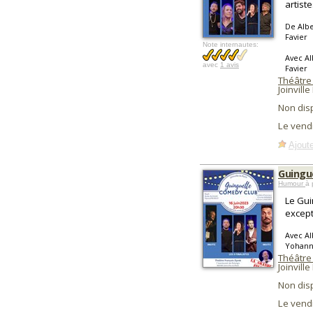
artiste
De Albe
Favier
Note internautes:
Avec Al
avec
1 avis
Favier
Théâtre
Joinville
Non dis
Le vend
Ajoute
Guingu
Humour
à 
Le Gui
except
Avec Al
Yohann
Théâtre
Joinville
Non dis
Le vend