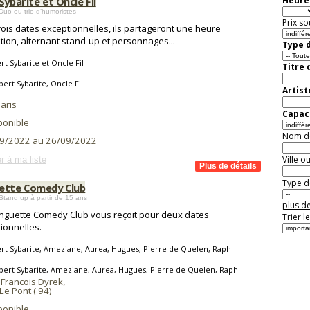
Sybarite et Oncle Fil
Heure 
uo ou trio d’humoristes
Prix so
rois dates exceptionnelles, ils partageront une heure
ation, alternant stand-up et personnages...
Type d
rt Sybarite et Oncle Fil
Titre 
bert Sybarite, Oncle Fil
Artist
aris
Capaci
ponible
Nom de 
9/2022 au 26/09/2022
Ville o
r à ma liste
Type de
ette Comedy Club
Stand up
à partir de 15 ans
plus de
nguette Comedy Club vous reçoit pour deux dates
Trier l
ionnelles.
rt Sybarite, Ameziane, Aurea, Hugues, Pierre de Quelen, Raph
bert Sybarite, Ameziane, Aurea, Hugues, Pierre de Quelen, Raph
 Francois Dyrek
,
 Le Pont (
94
)
ponible