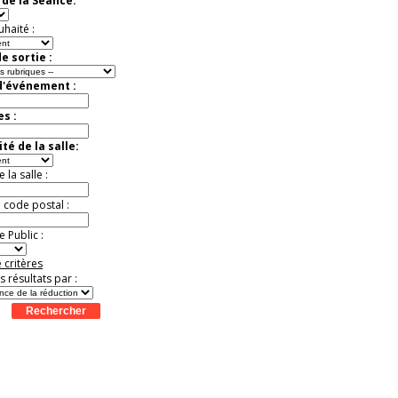
de la Séance:
Extraordinaire
Activité à vivre !
uhaité :
Promo exclusive ! .
Jusqu'à -13%
e sortie :
d'événement :
es :
té de la salle:
la salle :
u code postal :
 Public :
 critères
es résultats par :