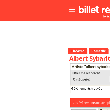
Bouton
menu
Sorte
principale
Théâtre
Comédie
Albert Sybari
Artiste "albert sybarit
Filtrer ma recherche
Catégorie:
6 événements trouvés
Ces évènements ne sont pl