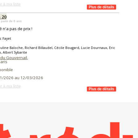
r à ma liste
 20
 partir de 6 ans
é n'a pas de prix !
c Fayet
uline Baloche, Richard Billaudel, Cécile Bougard, Lucie Dournaux, Eric
, Albert Sybarite
 du Gouvernail
,
aris
ponible
1/2026 au 12/03/2026
r à ma liste