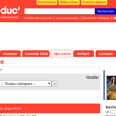
Invitations
Réductions
Carte cadeau
z Maintenant!
Recherche avancée
|
Les nouveautés
|
Dernières critiques
|
M
Humour
Comedy Club
Spectacle
Enfant
Concert
te
e"
»
Modifier
Rech
us disponibles
Le