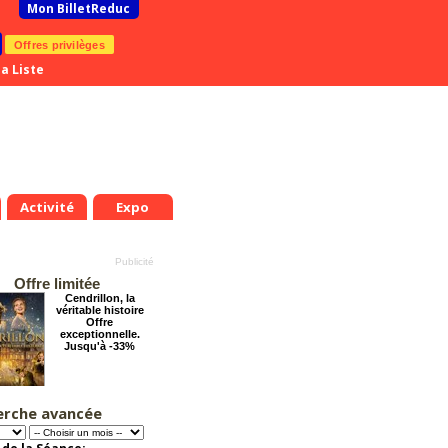
Mon BilletReduc
Offres privilèges
a Liste
Activité
Expo
Offre limitée
Cendrillon, la
véritable histoire
Offre
exceptionnelle.
Jusqu'à -33%
erche avancée
Le Grand Hôtel des
Rêves présente :
Jules Verne, Le
Voyage