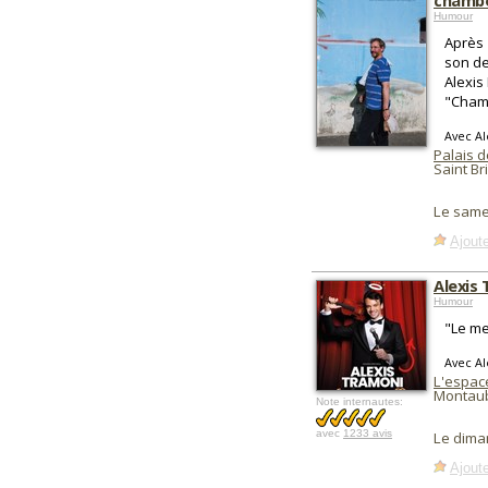
chambo
Humour
Après 
son de
Alexis
"Cham
Avec Al
Palais 
Saint Br
Le same
Ajoute
Alexis 
Humour
"Le me
Avec Al
L'espac
Montau
Note internautes:
avec
1233 avis
Le dima
Ajoute