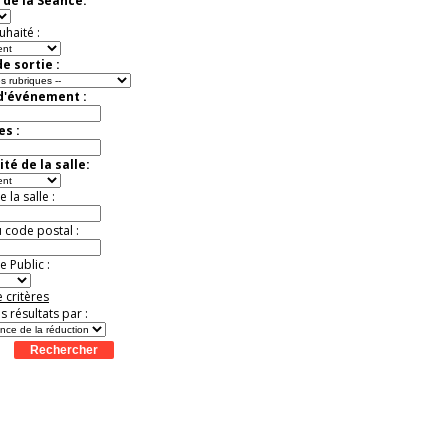
 de la Séance:
9
20
21
22
23
24
25
26
27
28
t
Août
Août
Août
Août
Août
Août
Août
Août
Août
uhaité :
e sortie :
 d'événement :
es :
té de la salle:
la salle :
u code postal :
 Public :
 critères
es résultats par :