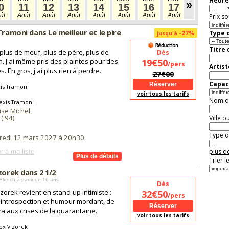
Heure
»
0
11
12
13
14
15
16
17
18
1
ût
Août
Août
Août
Août
Août
Août
Août
Août
Aoû
Prix so
Tramoni dans Le meilleur et le pire
-27%
Type d
jusqu'à
Titre
i plus de meuf, plus de père, plus de
Dès
on. J'ai même pris des plaintes pour des
19€50
/pers
Artist
. En gros, j'ai plus rien à perdre.
27€00
Capaci
is Tramoni
voir tous les tarifs
Nom de 
exis Tramoni
ise Michel
,
 (
94
)
Ville o
Type de
redi 12 mars 2027 à 20h30
plus de
r à ma liste
Trier l
zorek dans 2 1/2
Sketch
à partir de 16 ans
Dès
izorek revient en stand-up intimiste :
32€50
/pers
 introspection et humour mordant, de
a aux crises de la quarantaine.
voir tous les tarifs
ex Vizorek