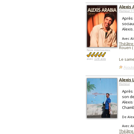
Alexis
Humour > 
Après 
sociau
Alexis
Avec Al
Théâtre 
Rouen (
Note internautes:
Le same
avec
128 avis
Ajoute
Alexis
Humour
Après 
son de
Alexis
Chamb
De Alex
Avec Al
Théâtre