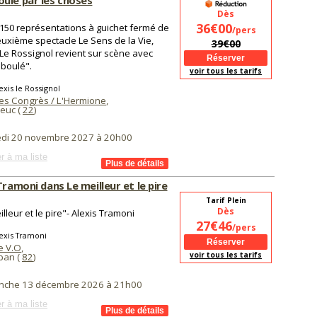
ulé par les choses
Dès
36€00
150 représentations à guichet fermé de
/pers
uxième spectacle Le Sens de la Vie,
39€00
 Le Rossignol revient sur scène avec
boulé".
voir tous les tarifs
exis le Rossignol
des Congrès / L'Hermione
,
ieuc (
22
)
di 20 novembre 2027 à 20h00
r à ma liste
Tramoni dans Le meilleur et le pire
Tarif Plein
Dès
illeur et le pire"- Alexis Tramoni
27€46
/pers
exis Tramoni
e V.O
,
voir tous les tarifs
ban (
82
)
nche 13 décembre 2026 à 21h00
r à ma liste