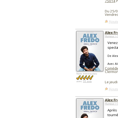
75014
P
Du 25/0
Vendred
Ajoute
Alex F
Humour > 
Venez 
specta
De Ale
Avec A
Comédie
Clermon
Note internautes:
Le jeud
avec
55 avis
Ajoute
Alex F
Humour > 
Après 
tourné