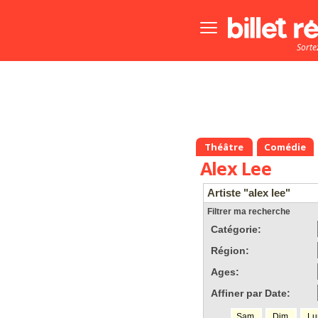
Bouton
menu
Sorte
principale
Théâtre
Comédie
Alex Lee
Artiste "alex lee"
Filtrer ma recherche
Catégorie:
Région:
Ages:
Affiner par Date:
Sam.
Dim.
Lu