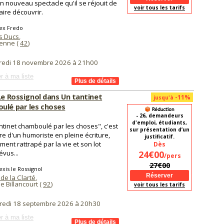
n nouveau spectacle qu'il se réjouit de
voir tous les tarifs
aire découvrir.
lex Fredo
is Ducs
,
ienne (
42
)
redi 18 novembre 2026 à 21h00
r à ma liste
Le Rossignol dans Un tantinet
-11%
jusqu'à
ulé par les choses
- 26, demandeurs
d'emploi, étudiants,
ntinet chamboulé par les choses", c'est
sur présentation d’un
oire d'un humoriste en pleine écriture,
justificatif.
ment rattrapé par la vie et son lot
Dès
évus...
24€00
/pers
27€00
exis le Rossignol
de la Clarté
,
 Billancourt (
92
)
voir tous les tarifs
redi 18 septembre 2026 à 20h30
r à ma liste