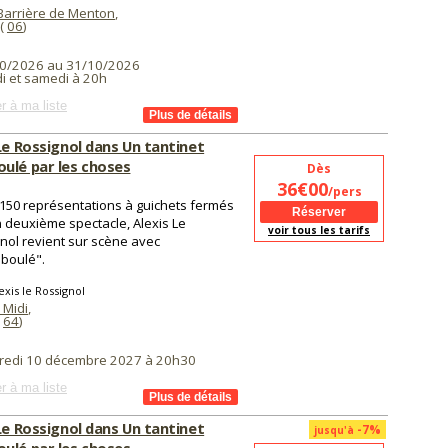
Barrière de Menton
,
(
06
)
0/2026 au 31/10/2026
i et samedi à 20h
r à ma liste
Le Rossignol dans Un tantinet
ulé par les choses
Dès
36€00
/pers
150 représentations à guichets fermés
 deuxième spectacle, Alexis Le
voir tous les tarifs
nol revient sur scène avec
boulé".
exis le Rossignol
 Midi
,
(
64
)
redi 10 décembre 2027 à 20h30
r à ma liste
Le Rossignol dans Un tantinet
-7%
jusqu'à