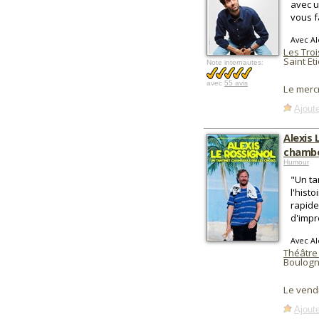
avec u
vous f
Avec A
Les Tro
Saint Et
Note internautes:
avec
55 avis
Le merc
Ajoute
Alexis 
chambo
Humour
"Un ta
l'hist
rapide
d'impr
Avec Al
Théâtre 
Boulogne
Le vend
Ajoute