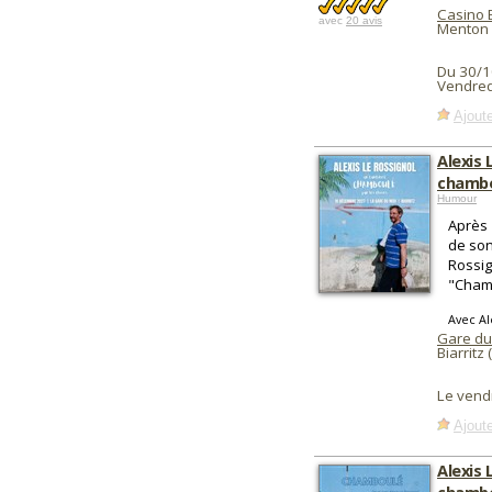
Casino 
avec
20 avis
Menton 
Du 30/1
Vendred
Ajoute
Alexis 
chambo
Humour
Après 
de son
Rossig
"Cham
Avec Al
Gare du
Biarritz 
Le vend
Ajoute
Alexis 