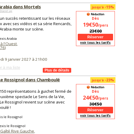
 Arabia dans Mortels
-15%
jusqu'à
Stand up
un succès retentissant sur les réseaux
Dès
x avec ses vidéos et sa série Rencards,
19€50
/pers
 Arabia monte sur scène.
23€00
exis Arabia
voir tous les tarifs
à l'Ouest
,
76
)
di 9 janvier 2027 à 21h00
r à ma liste
 Le Rossignol dans Chamboulé
-23%
jusqu'à
150 représentations à guichet fermé de
Dès
uxième spectacle Le Sens de la Vie,
24€50
/pers
 Le Rossignol revient sur scène avec
30€50
oulé !
voir tous les tarifs
is le Rossignol
exis le Rossignol
 Gaîté Rive Gauche
,