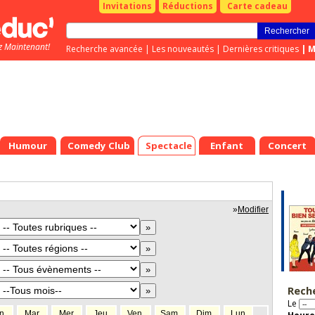
Invitations
Réductions
Carte cadeau
z Maintenant!
Recherche avancée
|
Les nouveautés
|
Dernières critiques
|
M
Humour
Comedy Club
Spectacle
Enfant
Concert
»
Modifier
Rech
Le
n.
Mar.
Mer.
Jeu.
Ven.
Sam.
Dim.
Lun.
Mar.
Mer