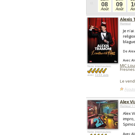
«
08
09
1
Août
Août
Ao
Alexis 
Humour
Je n'a
religi
blagues
De Alex
Avec Al
MJC Lou
Note internautes:
Fresnes
avec
1233 avis
Le vend
Ajoute
Alex Vi
Humour > 
Alex V
impro,
Spinoz
Note internautes:
Avec Al