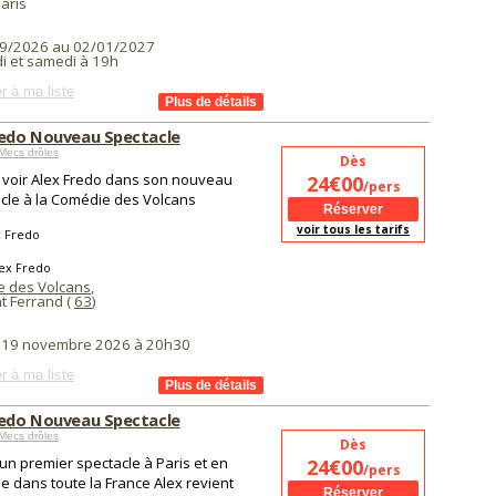
aris
9/2026 au 02/01/2027
i et samedi à 19h
r à ma liste
redo Nouveau Spectacle
Mecs drôles
Dès
voir Alex Fredo dans son nouveau
24€00
/pers
cle à la Comédie des Volcans
voir tous les tarifs
x Fredo
lex Fredo
 des Volcans
,
t Ferrand (
63
)
i 19 novembre 2026 à 20h30
r à ma liste
redo Nouveau Spectacle
Mecs drôles
Dès
un premier spectacle à Paris et en
24€00
/pers
e dans toute la France Alex revient