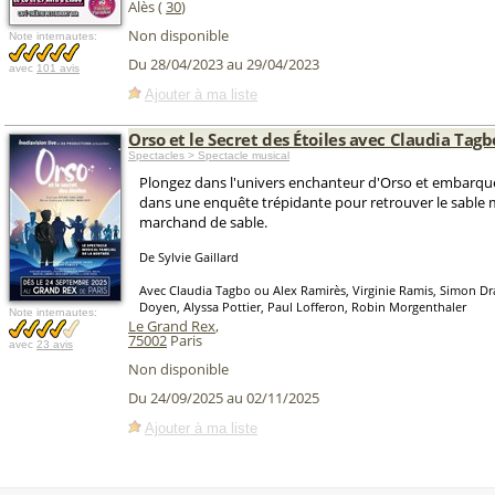
Alès (
30
)
Non disponible
Note internautes:
Du 28/04/2023 au 29/04/2023
avec
101 avis
Ajouter à ma liste
Orso et le Secret des Étoiles avec Claudia Tagb
Spectacles > Spectacle musical
Plongez dans l'univers enchanteur d'Orso et embarque
dans une enquête trépidante pour retrouver le sable
marchand de sable.
De Sylvie Gaillard
Avec Claudia Tagbo ou Alex Ramirès, Virginie Ramis, Simon Dra
Doyen, Alyssa Pottier, Paul Lofferon, Robin Morgenthaler
Note internautes:
Le Grand Rex
,
75002
Paris
avec
23 avis
Non disponible
Du 24/09/2025 au 02/11/2025
Ajouter à ma liste