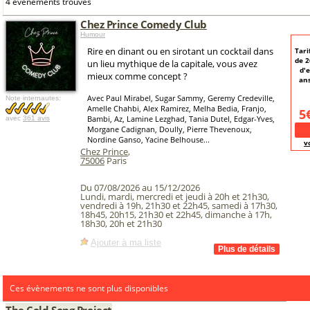
4 événements trouvés
Chez Prince Comedy Club
Humour
Rire en dinant ou en sirotant un cocktail dans
Tari
de 
un lieu mythique de la capitale, vous avez
d'e
mieux comme concept ?
ans
Avec Paul Mirabel, Sugar Sammy, Geremy Credeville,
Note internautes:
Amelle Chahbi, Alex Ramirez, Melha Bedia, Franjo,
5
Bambi, Az, Lamine Lezghad, Tania Dutel, Edgar-Yves,
avec
361 avis
Morgane Cadignan, Doully, Pierre Thevenoux,
Nordine Ganso, Yacine Belhouse...
v
Chez Prince
,
75006
Paris
Du 07/08/2026 au 15/12/2026
Lundi, mardi, mercredi et jeudi à 20h et 21h30,
vendredi à 19h, 21h30 et 22h45, samedi à 17h30,
18h45, 20h15, 21h30 et 22h45, dimanche à 17h,
18h30, 20h et 21h30
Ajouter à ma liste
Ces évènements ne sont plus disponibles