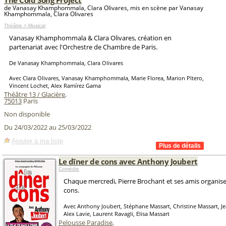
The Cold Song Project
de Vanasay Khamphommala, Clara Olivares, mis en scène par Vanasay
Khamphommala, Clara Olivares
Théâtre > Musical
Vanasay Khamphommala & Clara Olivares, création en
partenariat avec l'Orchestre de Chambre de Paris.
De Vanasay Khamphommala, Clara Olivares
Avec Clara Olivares, Vanasay Khamphommala, Marie Florea, Marion Pltero,
Vincent Lochet, Alex Ramírez Gama
Théâtre 13 / Glacière
,
75013
Paris
Non disponible
Du 24/03/2022 au 25/03/2022
Ajouter à ma liste
Le dîner de cons avec Anthony Joubert
Comédie
Chaque mercredi, Pierre Brochant et ses amis organise
cons.
Avec Anthony Joubert, Stéphane Massart, Christine Massart, J
Alex Lavie, Laurent Ravagli, Elisa Massart
Pelousse Paradise
,