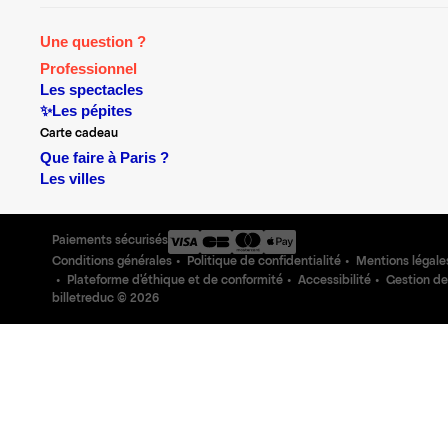
Une question ?
Professionnel
Les spectacles
✨Les pépites
Carte cadeau
Que faire à Paris ?
Les villes
Paiements sécurisés
Conditions générales
Politique de confidentialité
Mentions légale
Plateforme d'éthique et de conformité
Accessibilité
Gestion de
billetreduc ©
2026