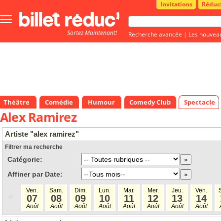
Invitations
Réduc
Bouton
menu
Sortez Maintenant!
principale
Recherche avancée
|
Les nouvea
Théâtre
Comédie
Humour
Comedy Club
Spectacle
Alex Ramirez
Artiste "alex ramirez"
Filtrer ma recherche
Catégorie:
Affiner par Date:
Ven.
Sam.
Dim.
Lun.
Mar.
Mer.
Jeu.
Ven.
«
07
08
09
10
11
12
13
14
Août
Août
Août
Août
Août
Août
Août
Août