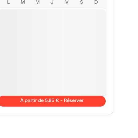
L
M
M
J
V
S
D
À partir de 5,85 € - Réserver