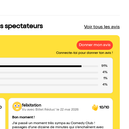
s spectateurs
Voir tous les avis
Donner mon avis
Connecte-toi pour donner ton avis !
91%
4%
1%
4%
felixitation
0
10/10
Vu avec Billet Réduc'
le 22 mai 2026
Bon moment !
très b
J'ai passé un moment très sympa au Comedy Club !
Nous 
passages d'une dizaine de minutes qui s'enchaînent avec