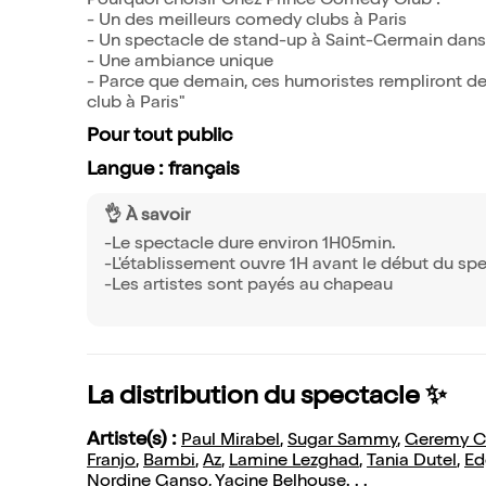
Pourquoi choisir Chez Prince Comedy Club :
- Un des meilleurs comedy clubs à Paris
- Un spectacle de stand-up à Saint-Germain dans
- Une ambiance unique
- Parce que demain, ces humoristes rempliront des s
club à Paris"
Pour tout public
Langue : français
👌 À savoir
-Le spectacle dure environ 1H05min.
-L'établissement ouvre 1H avant le début du spe
-Les artistes sont payés au chapeau
La distribution du spectacle ✨
Artiste(s) :
Paul Mirabel
,
Sugar Sammy
,
Geremy Cr
Franjo
,
Bambi
,
Az
,
Lamine Lezghad
,
Tania Dutel
,
Ed
Nordine Ganso
,
Yacine Belhouse
. . .