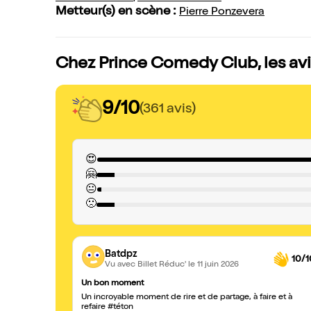
Metteur(s) en scène :
Pierre Ponzevera
Chez Prince Comedy Club, les avi
9/10
(361 avis)
😍
🤗
😐
🙁
Batdpz
10/1
Vu avec Billet Réduc'
le 11 juin 2026
Un bon moment
Un incroyable moment de rire et de partage, à faire et à
refaire #téton