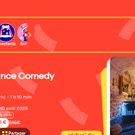
b
pectacle
Enfant
Concert
Activité
Expo et musée
rince Comedy
is)
•
1 h 10 min
10 avril 2028
y club
5 €
7,45€
Partager