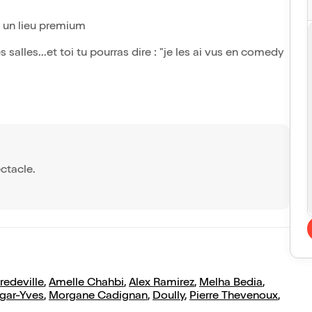
 un lieu premium
alles...et toi tu pourras dire : "je les ai vus en comedy
ctacle.
edeville
,
Amelle Chahbi
,
Alex Ramirez
,
Melha Bedia
,
gar-Yves
,
Morgane Cadignan
,
Doully
,
Pierre Thevenoux
,