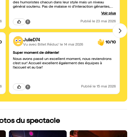
des humoristes chacun dans leur style mais un niveau
général soutenu. Pas de malaise ni d'interaction gênantes,
beaucoup de rire et une bonne ambiance, je recommande
Voir plus
26
Publié
le 23 mai 2026
JulieD74
0
10/10
Vu avec Billet Réduc'
le 14 mai 2026
Super moment de détente!
Bon m
Nous avons passé un excellent moment, nous reviendrons
Les h
c’est sur! Accueil excellent également des équipes à
sont 
l’accueil et au bar!
un bo
bonne
26
Publié
le 15 mai 2026
otos du spectacle