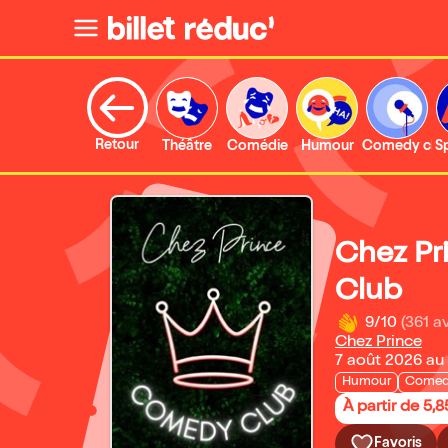
Retour
Théâtre
Comédie
Humour
Comedy clu
S
Chez P
Club
9/10
(361 av
Chez Prince
7 août 2026 au 
Humour
Comed
À partir de 5,8
Favoris