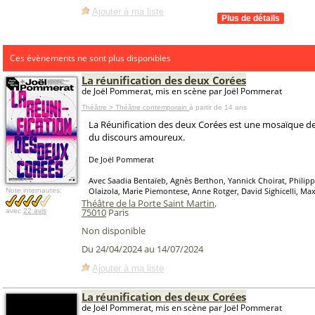
Ajouter à ma liste
Ces évènements ne sont plus disponibles
La réunification des deux Corées
de Joël Pommerat, mis en scène par Joël Pommerat
Théâtre > Théâtre contemporain
à partir de 14 ans
La Réunification des deux Corées est une mosaïque de
du discours amoureux.
De Joël Pommerat
Avec Saadia Bentaïeb, Agnès Berthon, Yannick Choirat, Philip
Olaizola, Marie Piemontese, Anne Rotger, David Sighicelli, M
Note internautes:
Théâtre de la Porte Saint Martin
,
75010
Paris
avec
22 avis
Non disponible
Du 24/04/2024 au 14/07/2024
Ajouter à ma liste
La réunification des deux Corées
de Joël Pommerat, mis en scène par Joël Pommerat