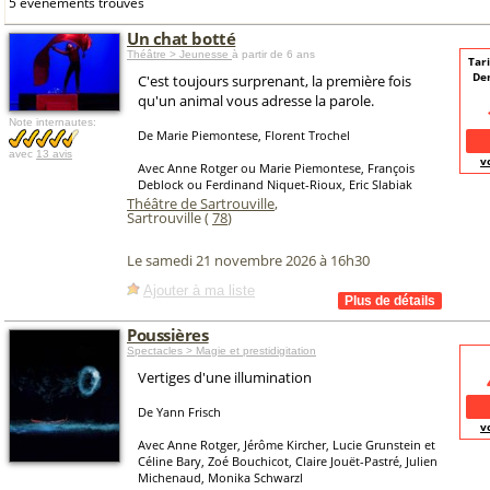
5 événements trouvés
Un chat botté
Théâtre > Jeunesse
à partir de 6 ans
Tari
De
C'est toujours surprenant, la première fois
qu'un animal vous adresse la parole.
Note internautes:
De Marie Piemontese, Florent Trochel
avec
13 avis
v
Avec Anne Rotger ou Marie Piemontese, François
Deblock ou Ferdinand Niquet-Rioux, Eric Slabiak
Théâtre de Sartrouville
,
Sartrouville (
78
)
Le samedi 21 novembre 2026 à 16h30
Ajouter à ma liste
Poussières
Spectacles > Magie et prestidigitation
Vertiges d'une illumination
De Yann Frisch
v
Avec Anne Rotger, Jérôme Kircher, Lucie Grunstein et
Céline Bary, Zoé Bouchicot, Claire Jouët-Pastré, Julien
Michenaud, Monika Schwarzl