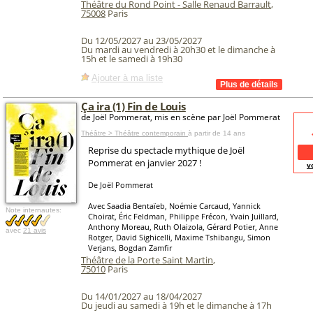
Théâtre du Rond Point - Salle Renaud Barrault
,
75008
Paris
Du 12/05/2027 au 23/05/2027
Du mardi au vendredi à 20h30 et le dimanche à
15h et le samedi à 19h30
Ajouter à ma liste
Ça ira (1) Fin de Louis
de Joël Pommerat, mis en scène par Joël Pommerat
Théâtre > Théâtre contemporain
à partir de 14 ans
Reprise du spectacle mythique de Joël
Pommerat en janvier 2027 !
v
De Joël Pommerat
Avec Saadia Bentaïeb, Noémie Carcaud, Yannick
Note internautes:
Choirat, Éric Feldman, Philippe Frécon, Yvain Juillard,
Anthony Moreau, Ruth Olaizola, Gérard Potier, Anne
avec
21 avis
Rotger, David Sighicelli, Maxime Tshibangu, Simon
Verjans, Bogdan Zamfir
Théâtre de la Porte Saint Martin
,
75010
Paris
Du 14/01/2027 au 18/04/2027
Du jeudi au samedi à 19h et le dimanche à 17h