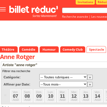
Invitations
Réduc
Bouton
menu
Sortez Maintenant!
principale
Recherche avancée
|
Les nouvea
Théâtre
Comédie
Humour
Comedy Club
Spectacle
Anne Rotger
Artiste "anne rotger"
Filtrer ma recherche
Catégorie:
Affiner par Date:
Ven.
Sam.
Dim.
Lun.
Mar.
Mer.
Jeu.
Ven.
«
07
08
09
10
11
12
13
14
Août
Août
Août
Août
Août
Août
Août
Août