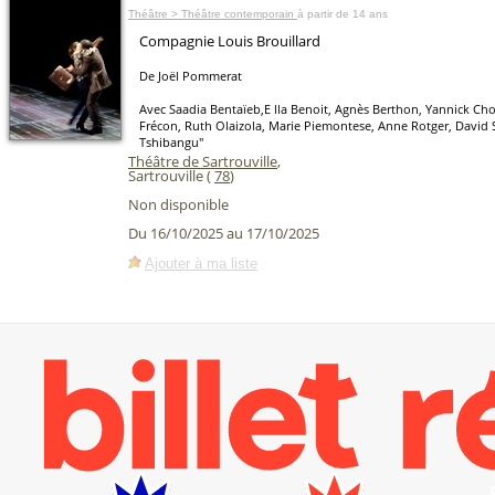
Théâtre > Théâtre contemporain
à partir de 14 ans
Compagnie Louis Brouillard
De Joël Pommerat
Avec Saadia Bentaïeb,E lla Benoit, Agnès Berthon, Yannick Choi
Frécon, Ruth Olaizola, Marie Piemontese, Anne Rotger, David 
Tshibangu"
Théâtre de Sartrouville
,
Sartrouville (
78
)
Non disponible
Du 16/10/2025 au 17/10/2025
Ajouter à ma liste