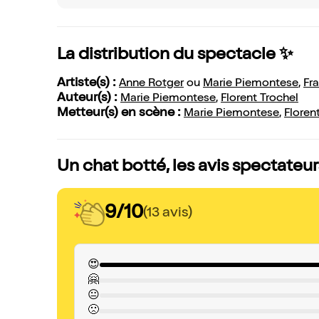
La distribution du spectacle ✨
Artiste(s) :
Anne Rotger
ou
Marie Piemontese
,
Fr
Auteur(s) :
Marie Piemontese
,
Florent Trochel
Metteur(s) en scène :
Marie Piemontese
,
Floren
Un chat botté, les avis spectateur
9/10
(13 avis)
😍
🤗
😐
🙁