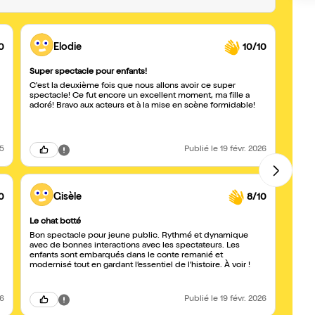
0
Elodie
10/10
Super spectacle pour enfants!
Super,
C'est la deuxième fois que nous allons avoir ce super
Du ry
spectacle! Ce fut encore un excellent moment, ma fille a
de pe
adoré! Bravo aux acteurs et à la mise en scène formidable!
acteur
jeune 
25
Publié
le 19 févr. 2026
0
Gisèle
8/10
Le chat botté
Une m
Bon spectacle pour jeune public. Rythmé et dynamique
Un bo
avec de bonnes interactions avec les spectateurs. Les
nous 
enfants sont embarqués dans le conte remanié et
dialog
modernisé tout en gardant l’essentiel de l’histoire. À voir !
mario
longs 
26
Publié
le 19 févr. 2026