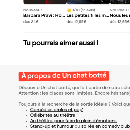
Nouveau !
9/10 (51 avis)
Nouveau !
Barbara Pravi : Hom
Les petites filles mo
Nous les
mage à Dalida
dernes
s
dès 24€
dès 12,95€
dès 12,95€
Tu pourrais aimer aussi !
À propos de Un chat botté
Découvre Un chat botté, qui fait partie de notre sé
Attention : les places sont limitées. Encore hésitant
Toujours à la recherche de la sortie idéale ? Voici qu
Comédies drôles et pop’
Célébrités au théâtre
Au théâtre, pour faire le plein d’émotions
Stand-up et humour
ou
soirée en comedy club