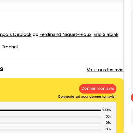
ançois Deblock
ou
Ferdinand Niquet-Rioux
,
Eric Slabiak
t Trochel
s
Voir tous les avis
Donner mon avis
Connecte-toi pour donner ton avis !
100%
0%
0%
0%