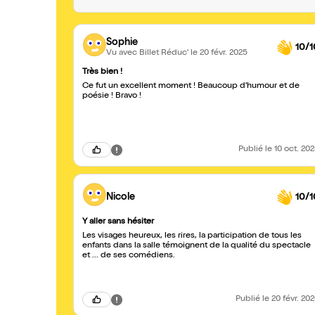
Sophie
10/1
Vu avec Billet Réduc'
le 20 févr. 2025
Très bien !
Ce fut un excellent moment ! Beaucoup d'humour et de
poésie ! Bravo !
Publié
le 10 oct. 20
Nicole
10/1
Y aller sans hésiter
Les visages heureux, les rires, la participation de tous les
enfants dans la salle témoignent de la qualité du spectacle
et ... de ses comédiens.
Publié
le 20 févr. 20