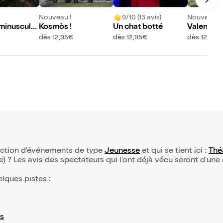
Nouveau !
9/10 (13 avis)
Nouveau !
 minuscule
Kosmòs !
Un chat botté
Valentina
dès 12,95€
dès 12,95€
dès 12,95€
lection d’événements de type
Jeunesse
et qui se tient ici :
Théâ
(e) ? Les avis des spectateurs qui l'ont déjà vécu seront d'une
elques pistes :
s