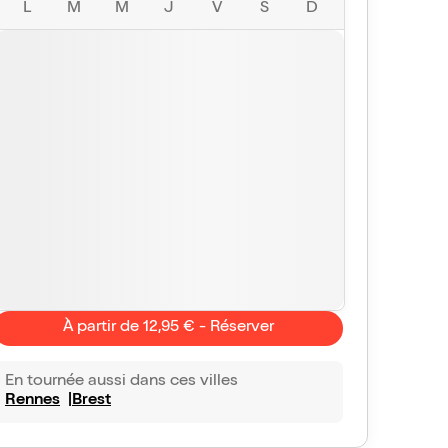
L
M
M
J
V
S
D
À partir de 12,95 € - Réserver
En tournée aussi dans ces villes
Rennes
Brest