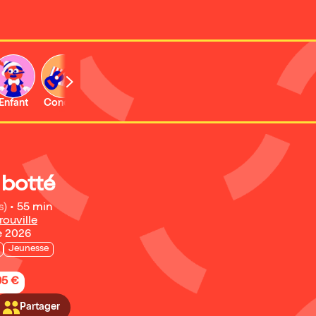
Enfant
Concert
Activité
Expo et musée
 botté
s)
•
55 min
rouville
e 2026
Jeunesse
95 €
Partager