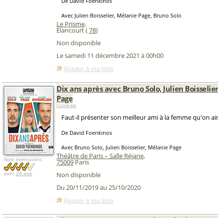
De David Foenkinos
Avec Julien Boisselier, Mélanie Page, Bruno Solo
Le Prisme
,
Elancourt (
78
)
Non disponible
Le samedi 11 décembre 2021 à 00h00
Ajouter à ma liste
Dix ans après avec Bruno Solo, Julien Boisselie
Page
Comédie
Faut-il présenter son meilleur ami à la femme qu'on aim
De David Foenkinos
Avec Bruno Solo, Julien Boisselier, Mélanie Page
Théâtre de Paris – Salle Réjane
,
Note internautes:
75009
Paris
Non disponible
avec
29 avis
Du 20/11/2019 au 25/10/2020
Ajouter à ma liste