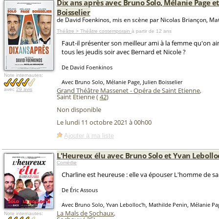
Dix ans après avec Bruno Solo, Mélanie Page et
Boisselier
de David Foenkinos, mis en scène par Nicolas Briançon, Ma
Théâtre > Théâtre contemporain
à partir de 12 ans
Faut-il présenter son meilleur ami à la femme qu'on aim
tous les jeudis soir avec Bernard et Nicole ?
De David Foenkinos
Note internautes:
Avec Bruno Solo, Mélanie Page, Julien Boisselier
Grand Théâtre Massenet - Opéra de Saint Etienne
,
avec
29 avis
Saint Etienne (
42
)
Non disponible
Le lundi 11 octobre 2021 à 00h00
Ajouter à ma liste
L'Heureux élu avec Bruno Solo et Yvan Lebollo
Comédie
Charline est heureuse : elle va épouser L'homme de sa 
De Éric Assous
Avec Bruno Solo, Yvan Lebolloc'h, Mathilde Penin, Mélanie Pa
La Mals de Sochaux
,
Note internautes: