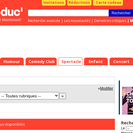
Invitations
Réductions
Carte cadeau
z Maintenant!
Recherche avancée
|
Les nouveautés
|
Dernières critiques
|
M
Humour
Comedy Club
Spectacle
Enfant
Concert
»
Modifier
Rech
us disponibles
Le