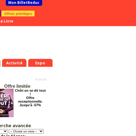
Mon BilletReduc
Offres privilèges
a Liste
Activité
Expo
Offre limitée
Chéri on se dit tout
!
Offre
exceptionnelle.
Jusqu'à -57%
erche avancée
La véritable histoire
du Père Noël
Offre
exceptionnelle.