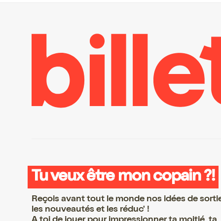
Tu veux être mon copain ?!
Reçois avant tout le monde nos idées de sorti
les nouveautés et les réduc' !
A toi de jouer pour impressionner ta moitié, ta