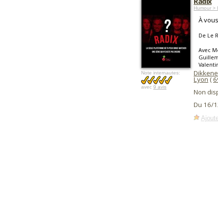
Radix
Humour > I
À vous
De Le R
Avec Mé
Guillem
Valenti
Dikkene
Note internautes:
Lyon
(
6
avec
9 avis
Non dis
Du 16/1
Ajoute