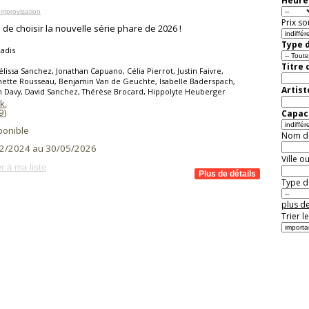
Heure 
mprovisation
Prix so
 de choisir la nouvelle série phare de 2026 !
Type d
adis
Titre 
lissa Sanchez, Jonathan Capuano, Célia Pierrot, Justin Faivre,
ette Rousseau, Benjamin Van de Geuchte, Isabelle Baderspach,
Artist
n Davy, David Sanchez, Thérèse Brocard, Hippolyte Heuberger
k
,
9
)
Capaci
ponible
Nom de 
2/2024 au 30/05/2026
Ville o
r à ma liste
Type de
plus de
Trier l