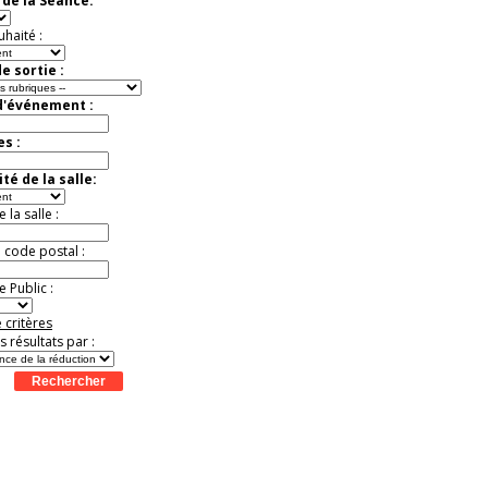
de la Séance:
Jusqu'à -13%
uhaité :
e sortie :
d'événement :
es :
té de la salle:
la salle :
u code postal :
 Public :
 critères
es résultats par :