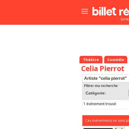
Bouton
menu
Sorte
principale
Théâtre
Comédie
Celia Pierrot
Artiste "celia pierrot"
Filtrer ma recherche
Catégorie:
1 événement trouvé
Ces évènements ne sont pl