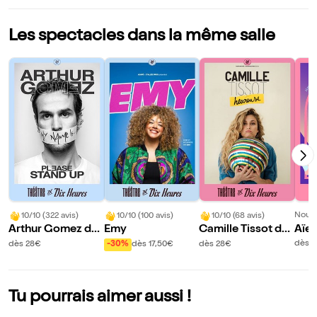
Les spectacles dans la même salle
Nouve
10/10 (322 avis)
10/10 (100 avis)
10/10 (68 avis)
Aïe,
Arthur Gomez da
Emy
Camille Tissot da
mus
ns Please stand u
ns Heureuse
dès 1
dès 28€
-30%
dès 17,50€
dès 28€
p
Tu pourrais aimer aussi !