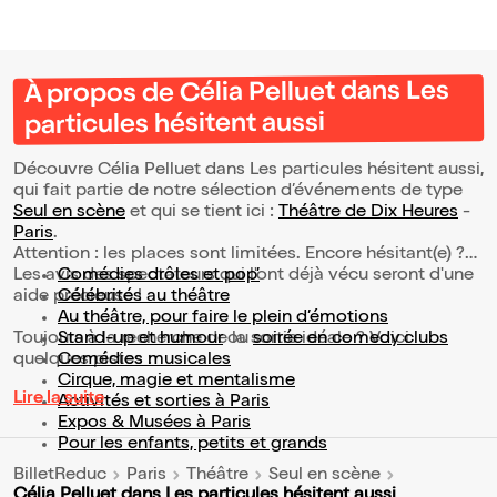
À propos de Célia Pelluet dans Les
particules hésitent aussi
Découvre Célia Pelluet dans Les particules hésitent aussi,
qui fait partie de notre sélection d’événements de type
Seul en scène
et qui se tient ici :
Théâtre de Dix Heures
-
Paris
.
Attention : les places sont limitées. Encore hésitant(e) ?
Les avis des spectateurs qui l'ont déjà vécu seront d'une
Comédies drôles et pop’
aide précieuse !
Célébrités au théâtre
Au théâtre, pour faire le plein d’émotions
Toujours à la recherche de la sortie idéale ? Voici
Stand-up et humour
ou
soirée en comedy clubs
quelques pistes :
Comédies musicales
Cirque, magie et mentalisme
Lire la suite
Activités et sorties à Paris
Expos & Musées à Paris
Pour les enfants, petits et grands
BilletReduc
Paris
Théâtre
Seul en scène
Célia Pelluet dans Les particules hésitent aussi