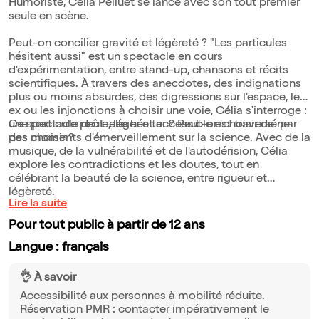
Humoriste, Célia Pelluet se lance avec son tout premier
seule en scène.
Peut-on concilier gravité et légèreté ? "Les particules
hésitent aussi" est un spectacle en cours
d'expérimentation, entre stand-up, chansons et récits
scientifiques. À travers des anecdotes, des indignations
plus ou moins absurdes, des digressions sur l'espace, les
ex ou les injonctions à choisir une voie, Célia s'interroge :
une particule peut-elle hésiter ? Peut-on choisir de ne
Ce spectacle drôle, léger et accessible est traversé par
pas choisir ?
des moments d'émerveillement sur la science. Avec de la
musique, de la vulnérabilité et de l'autodérision, Célia
explore les contradictions et les doutes, tout en
célébrant la beauté de la science, entre rigueur et
légèreté.
Lire la suite
Pour tout public à partir de 12 ans
Langue : français
👌 À savoir
Accessibilité aux personnes à mobilité réduite.
Réservation PMR : contacter impérativement le