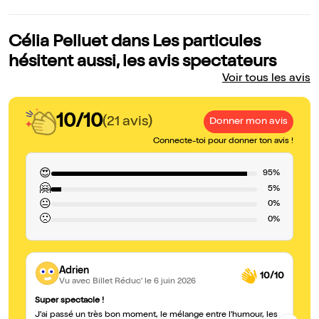
Célia Pelluet dans Les particules
hésitent aussi, les avis spectateurs
Voir tous les avis
10/10
(21 avis)
Donner mon avis
Connecte-toi pour donner ton avis !
😍
95%
🤗
5%
😐
0%
🙁
0%
Adrien
10/10
Vu avec Billet Réduc'
le 6 juin 2026
Super spectacle !
Br
J'ai passé un très bon moment, le mélange entre l'humour, les
C’