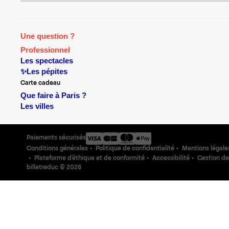
Une question ?
Professionnel
Les spectacles
✨Les pépites
Carte cadeau
Que faire à Paris ?
Les villes
Paiements sécurisés
Conditions générales
Politique de confidentialité
Mentions légale
Plateforme d'éthique et de conformité
Accessibilité
Gestion de
billetreduc ©
2026