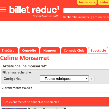
Invitations
Réduc
Bouton
menu
Sortez Maintenant!
principale
Recherche avancée
|
Les nouvea
Théâtre
Comédie
Humour
Comedy Club
Spectacle
Celine Monsarrat
Artiste "celine monsarrat"
Filtrer ma recherche
Catégorie:
2 événements trouvés
Ces évènements ne sont plus disponibles