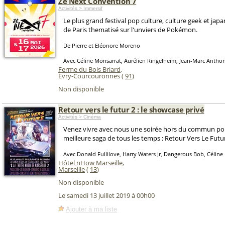
Ze Next Convention 7
Activités > Immersif
Le plus grand festival pop culture, culture geek et ja
de Paris thematisé sur l'unviers de Pokémon.
De Pierre et Eléonore Moreno
Avec Céline Monsarrat, Aurélien Ringelheim, Jean-Marc Antho
Ferme du Bois Briard
,
Evry-Courcouronnes (
91
)
Non disponible
Retour vers le futur 2 : le showcase privé
Activités > Cinéma
Venez vivre avec nous une soirée hors du commun pou
meilleure saga de tous les temps : Retour Vers Le Futur
Avec Donald Fullilove, Harry Waters Jr, Dangerous Bob, Céline
Hôtel nHow Marseille
,
Marseille
(
13
)
Non disponible
Le samedi 13 juillet 2019 à 00h00
Ajouter à ma liste