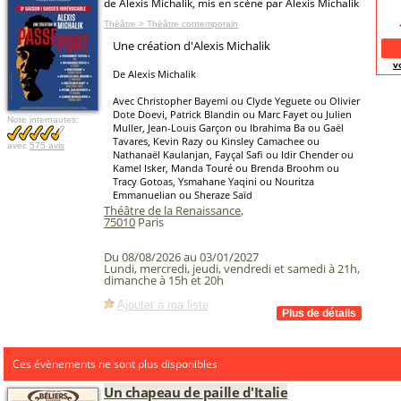
de Alexis Michalik, mis en scène par Alexis Michalik
Théâtre > Théâtre contemporain
Une création d'Alexis Michalik
v
De Alexis Michalik
Avec Christopher Bayemi ou Clyde Yeguete ou Olivier
Dote Doevi, Patrick Blandin ou Marc Fayet ou Julien
Note internautes:
Muller, Jean-Louis Garçon ou Ibrahima Ba ou Gaël
Tavares, Kevin Razy ou Kinsley Camachee ou
avec
575 avis
Nathanaël Kaulanjan, Fayçal Safi ou Idir Chender ou
Kamel Isker, Manda Touré ou Brenda Broohm ou
Tracy Gotoas, Ysmahane Yaqini ou Nouritza
Emmanuelian ou Sheraze Saïd
Théâtre de la Renaissance
,
75010
Paris
Du 08/08/2026 au 03/01/2027
Lundi, mercredi, jeudi, vendredi et samedi à 21h,
dimanche à 15h et 20h
Ajouter à ma liste
Ces évènements ne sont plus disponibles
Un chapeau de paille d'Italie