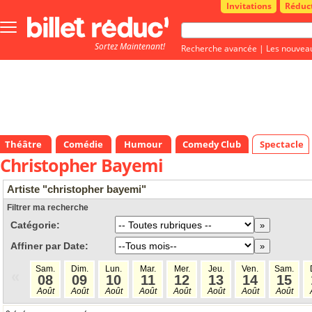
Invitations
Réduc
Bouton
menu
Sortez Maintenant!
principale
Recherche avancée
|
Les nouvea
Théâtre
Comédie
Humour
Comedy Club
Spectacle
Christopher Bayemi
Artiste "christopher bayemi"
Filtrer ma recherche
Catégorie:
Affiner par Date:
Sam.
Dim.
Lun.
Mar.
Mer.
Jeu.
Ven.
Sam.
«
08
09
10
11
12
13
14
15
Août
Août
Août
Août
Août
Août
Août
Août