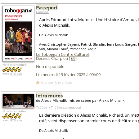
Passeport
Comédie
Après Edmond, Intra Muros et Une Histoire d'Amour, l
d'Alexis Michalik.
De Alexis Michalik
Avec Christopher Bayemi, Patrick Blandin, Jean-Louis Garçon, 
Safi, Manda Touré, Ysmahane Yaqin
Le Toboggan Centre Culturel
,
Décines Charpieu (
69
)
Note internautes:
Non disponible
Le mercredi 19 février 2025 à 00h00
avec
575 avis
Ajouter à ma liste
Intra muros
de Alexis Michalik, mis en scène par Alexis Michalik
Théâtre > Théâtre contemporain
Note internautes:
La dernière création d'Alexis Michalik. Richard, un me
raté, vient dispenser son premier cours de théâtre en 
avec
920 avis
De Alexis Michalik