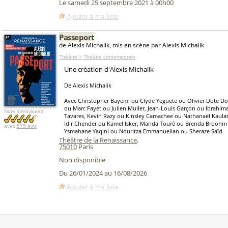
Le samedi 25 septembre 2021 à 00h00
Ajouter à ma liste
Passeport
de Alexis Michalik, mis en scène par Alexis Michalik
Théâtre > Théâtre contemporain
Une création d'Alexis Michalik
De Alexis Michalik
Avec Christopher Bayemi ou Clyde Yeguete ou Olivier Dote Doe
ou Marc Fayet ou Julien Muller, Jean-Louis Garçon ou Ibrahim
Note internautes:
Tavares, Kevin Razy ou Kinsley Camachee ou Nathanaël Kaulan
Idir Chender ou Kamel Isker, Manda Touré ou Brenda Broohm 
avec
575 avis
Ysmahane Yaqini ou Nouritza Emmanuelian ou Sheraze Saïd
Théâtre de la Renaissance
,
75010
Paris
Non disponible
Du 26/01/2024 au 16/08/2026
Ajouter à ma liste