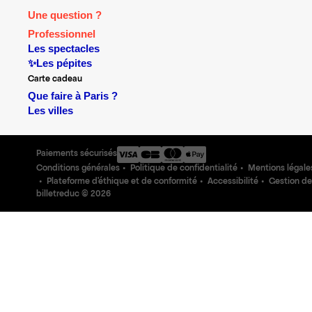
Une question ?
Professionnel
Les spectacles
✨Les pépites
Carte cadeau
Que faire à Paris ?
Les villes
Paiements sécurisés
Conditions générales
Politique de confidentialité
Mentions légale
Plateforme d'éthique et de conformité
Accessibilité
Gestion de
billetreduc ©
2026