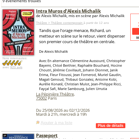
9 événements trouvés
Intra Muros d'Alexis Michalik
de Alexis Michalik, mis en scène par Alexis Michalik
Théâtre > Théâtre contemporain
à partir de 12 ans
Tandis que l'orage menace, Richard, un
metteur en scène sur le retour, vient dispenser
v
son premier cours de théâtre en centrale.
De Alexis Michalik
Note internautes:
Avec En alternance Clémentine Aussourd, Christopher
Bayemi, Chloé Berthier, Raphaèle Bouchard, Hocine
avec
920 avis
Choutri, Jérémie Covillault, Johann Dionnet, Janik
Erima, Fleur Fitoussi, Jean Fornerod, Muriel Gaudin,
Magali Genoud, Thibaut Gonzalez, Antoine Kobi,
Aurélie Konaté, Christian Mulot, Jean-Philippe Ricci,
Fayçal Safi, Marie Sambourg, Julien Urrutia
La Pépinière Théâtre
,
75002
Paris
Du 25/08/2026 au 02/12/2026
Mardi à 21h, mercredi à 19h
Ajouter à ma liste
Passeport