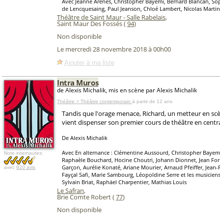
Avec Jeanne Arènes, Christopher Bayemi, Bernard Blancan, Soph
de Lencquesaing, Paul Jeanson, Chloé Lambert, Nicolas Martine
Théâtre de Saint Maur - Salle Rabelais
,
Saint Maur Des Fossés (
94
)
Non disponible
Le mercredi 28 novembre 2018 à 00h00
Ajouter à ma liste
Intra Muros
de Alexis Michalik, mis en scène par Alexis Michalik
Théâtre > Théâtre contemporain
à partir de 12 ans
Tandis que l'orage menace, Richard, un metteur en scèn
vient dispenser son premier cours de théâtre en centra
De Alexis Michalik
Avec En alternance : Clémentine Aussourd, Christopher Bayemi
Note internautes:
Raphaèle Bouchard, Hocine Choutri, Johann Dionnet, Jean For
Garçon, Aurélie Konaté, Ariane Mourier, Arnaud Pfeiffer, Jean-P
avec
920 avis
Fayçal Safi, Marie Sambourg, Léopoldine Serre et les musicie
Sylvain Briat, Raphäel Charpentier, Mathias Louis
Le Safran
,
Brie Comte Robert (
77
)
Non disponible