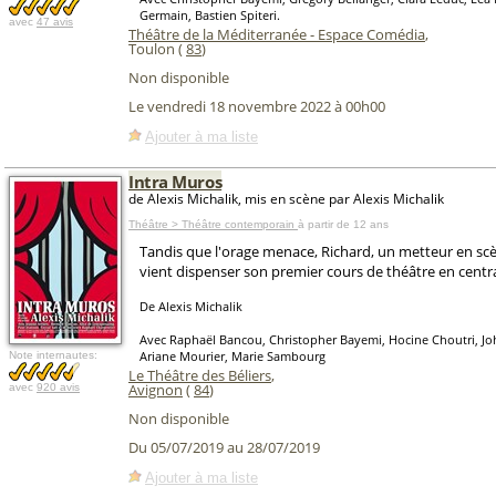
Germain, Bastien Spiteri.
avec
47 avis
Théâtre de la Méditerranée - Espace Comédia
,
Toulon (
83
)
Non disponible
Le vendredi 18 novembre 2022 à 00h00
Ajouter à ma liste
Intra Muros
de Alexis Michalik, mis en scène par Alexis Michalik
Théâtre > Théâtre contemporain
à partir de 12 ans
Tandis que l'orage menace, Richard, un metteur en scèn
vient dispenser son premier cours de théâtre en centra
De Alexis Michalik
Avec Raphaël Bancou, Christopher Bayemi, Hocine Choutri, J
Ariane Mourier, Marie Sambourg
Note internautes:
Le Théâtre des Béliers
,
Avignon
(
84
)
avec
920 avis
Non disponible
Du 05/07/2019 au 28/07/2019
Ajouter à ma liste