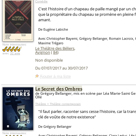
Comédie
C'est l'histoire d'un chapeau de paille mangé par un 
que la propriétaire du chapeau se promène en pleine 
amant.
De Eugène Labiche
Avec Christopher Bayemi, Grégory Bellanger, Romain Lacroix, 
Maxime Trégaro
Note internautes:
Le Théâtre des Béliers
,
Avignon
(
84
)
avec
32 avis
Non disponible
Du 07/07/2017 au 30/07/2017
Ajouter à ma liste
Le Secret des Ombres
de Grégory Bellanger, mis en scène par Léa Marie-Saint G
Ollé
Théâtre > Théâtre contemporain
"Il faut parler, raconter sans cesse l'histoire, car la tra
clé de voûte de notre existence"
De Grégory Bellanger
Note internautes:
Avec Christopher Bayemi, Grégory Bellanger, Clara Leduc, Léa 