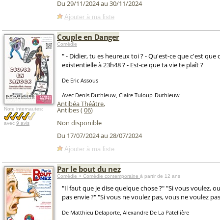
Du 29/11/2024 au 30/11/2024
Ajouter à ma liste
Couple en Danger
Comédie
" - Didier, tu es heureux toi ? - Qu'est-ce que c'est que
existentielle à 23h48 ? - Est-ce que ta vie te plaît ?
De Eric Assous
Avec Denis Duthieuw, Claire Tuloup-Duthieuw
Antibéa Théâtre
,
Antibes (
06
)
Note internautes:
Non disponible
avec
9 avis
Du 17/07/2024 au 28/07/2024
Ajouter à ma liste
Par le bout du nez
Comédie > Comédie contemporaine
à partir de 12 ans
"Il faut que je dise quelque chose ?" "Si vous voulez, oui.
pas envie ?" "Si vous ne voulez pas, vous ne voulez pas
De Matthieu Delaporte, Alexandre De La Patellière