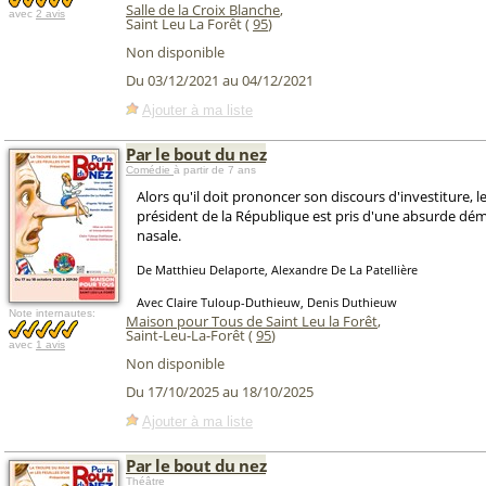
Salle de la Croix Blanche
,
avec
2 avis
Saint Leu La Forêt (
95
)
Non disponible
Du 03/12/2021 au 04/12/2021
Ajouter à ma liste
Par le bout du nez
Comédie
à partir de 7 ans
Alors qu'il doit prononcer son discours d'investiture, 
président de la République est pris d'une absurde d
nasale.
De Matthieu Delaporte, Alexandre De La Patellière
Avec Claire Tuloup-Duthieuw, Denis Duthieuw
Note internautes:
Maison pour Tous de Saint Leu la Forêt
,
Saint-Leu-La-Forêt (
95
)
avec
1 avis
Non disponible
Du 17/10/2025 au 18/10/2025
Ajouter à ma liste
Par le bout du nez
Théâtre