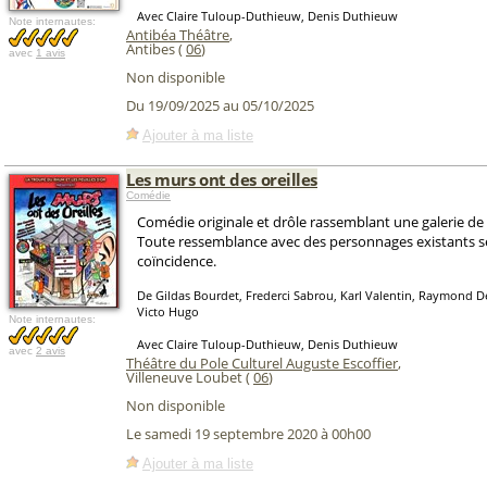
Avec Claire Tuloup-Duthieuw, Denis Duthieuw
Note internautes:
Antibéa Théâtre
,
Antibes (
06
)
avec
1 avis
Non disponible
Du 19/09/2025 au 05/10/2025
Ajouter à ma liste
Les murs ont des oreilles
Comédie
Comédie originale et drôle rassemblant une galerie d
Toute ressemblance avec des personnages existants s
coïncidence.
De Gildas Bourdet, Frederci Sabrou, Karl Valentin, Raymond 
Victo Hugo
Note internautes:
Avec Claire Tuloup-Duthieuw, Denis Duthieuw
avec
2 avis
Théâtre du Pole Culturel Auguste Escoffier
,
Villeneuve Loubet (
06
)
Non disponible
Le samedi 19 septembre 2020 à 00h00
Ajouter à ma liste