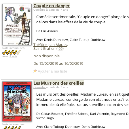
Couple en danger
Comédie
à partir de 7 ans
Comédie sentimentale, "Couple en danger" plonge le 
délices dans les affres de la vie de couple.
De Eric Assous
Avec Denis Duthieuw, Claire Tuloup-Duthieuw
Théâtre Jean Marais
,
Saint Gratien (
95
)
Note internautes:
Non disponible
avec
9 avis
Du 15/02/2019 au 16/02/2019
Ajouter à ma liste
Les Murs ont des oreilles
Comédie
à partir de 7 ans
Les murs ont des oreilles, Madame Lureau en sait que
Madame Lureau, concierge de son état nous entraîne 
immeuble où elle épie, traque, surveille chacun des ses
De Gildas Bourdet, Frédéric Sabrou, Karl Valentin, Raymond 
Victor Hugo
Note internautes:
Avec Claire Tuloup-Duthieuw, Denis Duthieuw