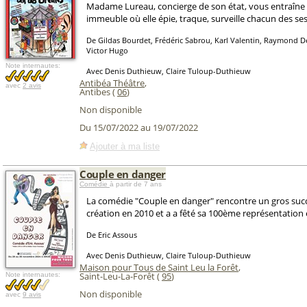
Madame Lureau, concierge de son état, vous entraîne
immeuble où elle épie, traque, surveille chacun des ses
De Gildas Bourdet, Frédéric Sabrou, Karl Valentin, Raymond 
Victor Hugo
Note internautes:
Avec Denis Duthieuw, Claire Tuloup-Duthieuw
Antibéa Théâtre
,
avec
2 avis
Antibes (
06
)
Non disponible
Du 15/07/2022 au 19/07/2022
Ajouter à ma liste
Couple en danger
Comédie
à partir de 7 ans
La comédie "Couple en danger" rencontre un gros suc
création en 2010 et a a fêté sa 100ème représentation
De Eric Assous
Avec Denis Duthieuw, Claire Tuloup-Duthieuw
Maison pour Tous de Saint Leu la Forêt
,
Saint-Leu-La-Forêt (
95
)
Note internautes:
Non disponible
avec
9 avis