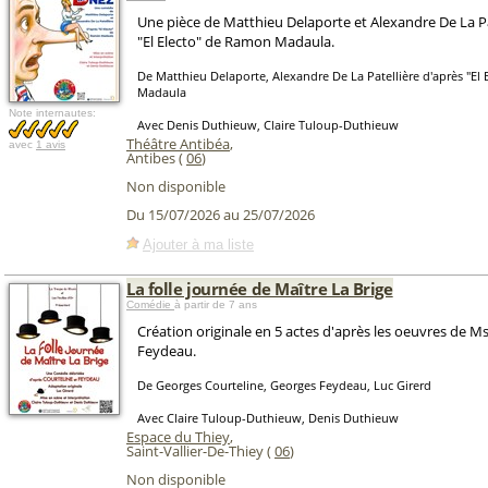
Une pièce de Matthieu Delaporte et Alexandre De La Pa
"El Electo" de Ramon Madaula.
De Matthieu Delaporte, Alexandre De La Patellière d'après "El
Madaula
Note internautes:
Avec Denis Duthieuw, Claire Tuloup-Duthieuw
Théâtre Antibéa
,
avec
1 avis
Antibes (
06
)
Non disponible
Du 15/07/2026 au 25/07/2026
Ajouter à ma liste
La folle journée de Maître La Brige
Comédie
à partir de 7 ans
Création originale en 5 actes d'après les oeuvres de M
Feydeau.
De Georges Courteline, Georges Feydeau, Luc Girerd
Avec Claire Tuloup-Duthieuw, Denis Duthieuw
Espace du Thiey
,
Saint-Vallier-De-Thiey (
06
)
Non disponible