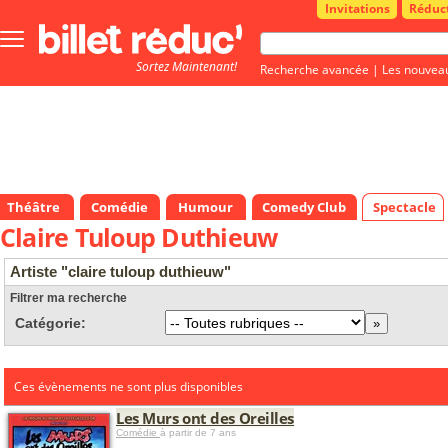
Invitations
Réduc
Bouton
menu
Sortez Maintenant!
principale
Recherche avancée
|
Les nouvea
Théâtre
Comédie
Humour
Comedy Club
Spectacle
Claire Tuloup Duthieuw
Artiste "claire tuloup duthieuw"
Filtrer ma recherche
Catégorie:
Ces évènements ne sont plus disponibles
Les Murs ont des Oreilles
Comédie
à partir de 7 ans