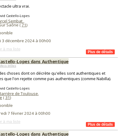
ctacle ultra vrai.
vid Castello-Lopes
arcel Sembat
,
Sur Saône (
71
)
ponible
i 3 décembre 2024 à 00h00
r à ma liste
Castello-Lopes dans Authentique
Mecs drôles
a des choses dont on décrète qu'elles sont authentiques et
es que l'on rejette comme pas authentiques (comme Nabilla).
vid Castello-Lopes
Barrière de Toulouse
,
e
(
31
)
ponible
redi 7 février 2024 à 00h00
r à ma liste
Castello-Lopes dans Authentique