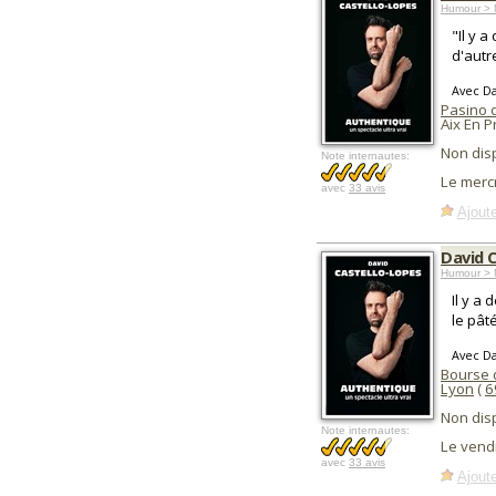
Humour > 
"Il y 
d'autr
Avec Da
Pasino 
Aix En 
Non dis
Note internautes:
Le merc
avec
33 avis
Ajoute
David 
Humour > 
Il y a
le pât
Avec Da
Bourse 
Lyon
(
6
Non dis
Note internautes:
Le vend
avec
33 avis
Ajoute