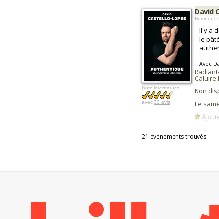
David 
Humour > 
Il y a
le pât
authen
Avec Da
Radiant
Caluire 
Note internautes:
Non dis
avec
33 avis
Le same
Ajoute
21 événements trouvés