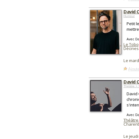
David C
Humour
Petit 
mettre
Avec Da
Le Tobo
Décines
Le mard
Ajoute
David C
Théâtre >
David 
chroni
s'inter
Avec Da
Théâtre
Charent
Le jeudi