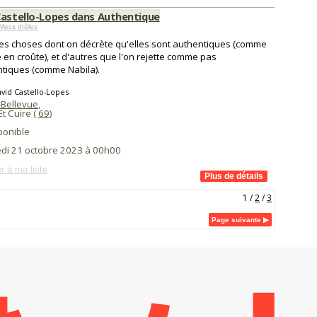
Castello-Lopes dans Authentique
Mecs drôles
 des choses dont on décrète qu'elles sont authentiques (comme
é en croûte), et d'autres que l'on rejette comme pas
tiques (comme Nabila).
vid Castello-Lopes
-Bellevue
,
Et Cuire (
69
)
ponible
di 21 octobre 2023 à 00h00
r à ma liste
1
/
2
/
3