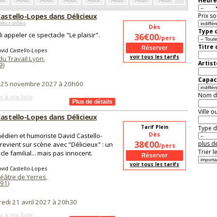
Heure
ût
Août
Août
Août
Août
Août
Août
Août
Août
Aoû
astello-Lopes dans Délicieux
Prix so
Mecs drôles
Dès
Type d
illi appeler ce spectacle "Le plaisir".
36€00
/pers
Titre
vid Castello-Lopes
voir tous les tarifs
du Travail Lyon
,
Artist
9
)
Capaci
i 25 novembre 2027 à 20h00
Nom de 
r à ma liste
Ville o
astello-Lopes dans Délicieux
Tarif Plein
Type de
Dès
édien et humoriste David Castello-
38€00
plus de
revient sur scène avec "Délicieux" : un
/pers
Trier l
cle familial... mais pas innocent.
voir tous les tarifs
vid Castello-Lopes
héâtre de Yerres
,
91
)
redi 21 avril 2027 à 20h30
r à ma liste