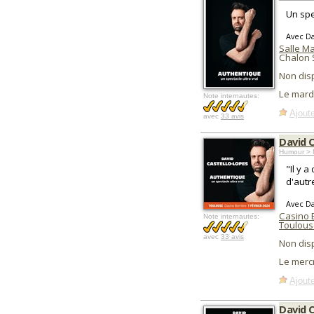
Un spe
Avec Da
Salle M
Chalon 
Non dis
Le mard
Note internautes:
Ajoute
avec
33 avis
David 
Humour > 
"Il y 
d'autr
Avec Da
Casino 
Note internautes:
Toulous
avec
33 avis
Non dis
Le merc
Ajoute
David 