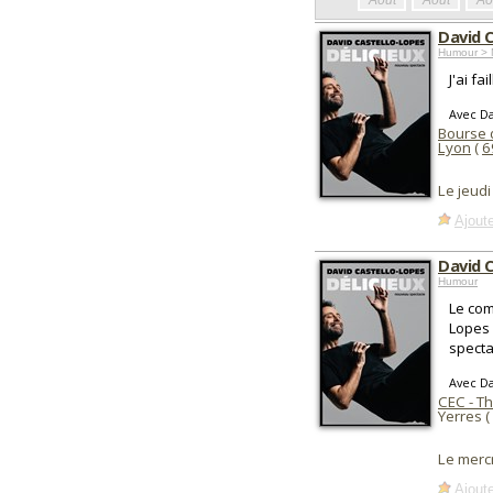
Août
Août
Ao
David C
Humour > 
J'ai fa
Avec Da
Bourse 
Lyon
(
6
Le jeud
Ajoute
David C
Humour
Le com
Lopes 
specta
Avec Da
CEC - T
Yerres (
Le merc
Ajoute