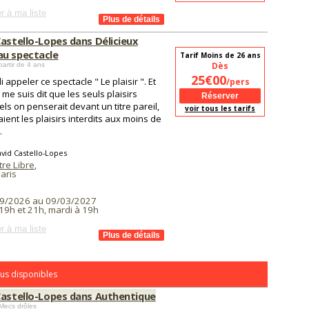
r à ma liste
astello-Lopes dans Délicieux
u spectacle
Tarif Moins de 26 ans
Dès
partir de 4 ans
25€00
illi appeler ce spectacle " Le plaisir ". Et
/pers
 me suis dit que les seuls plaisirs
ls on penserait devant un titre pareil,
voir tous les tarifs
aient les plaisirs interdits aux moins de
.
vid Castello-Lopes
re Libre
,
aris
9/2026 au 09/03/2027
19h et 21h, mardi à 19h
r à ma liste
us disponibles
Castello-Lopes dans Authentique
Mecs drôles