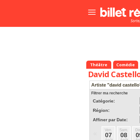
Bouton
menu
Sorte
principale
Théâtre
Comédie
David Castell
Artiste "david castello
Filtrer ma recherche
Catégorie:
Région:
Affiner par Date:
Ven.
Sam.
Di
«
07
08
0