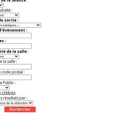
 de la Séance:
t
Août
Août
Août
Août
Août
Août
Août
Août
Août
Jusqu'à -37%
uhaité :
e sortie :
 d'événement :
es :
té de la salle:
la salle :
u code postal :
 Public :
 critères
es résultats par :