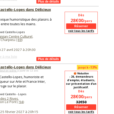
astello-Lopes dans Délicieux
Dès
lexique humoristique des plaisirs à
28€00
/pers
 entre toutes les mains.
voir tous les tarifs
vid Castello-Lopes
ggan Centre Culturel
,
 Charpieu (
69
)
i 27 avril 2027 à 20h30
r à ma liste
astello-Lopes dans Délicieux
-13%
jusqu'à
 Seul en scène
à partir de 12 ans
Castello-Lopes, humoriste et
- 26, demandeurs
d'emploi, étudiants,
queur sur Arte et France Inter,
sur présentation d’un
roge sur le plaisir.
justificatif.
Dès
vid Castello - Lopes
28€00
/pers
 des 2 Rives
,
on Le Pont (
94
)
32€50
 25 février 2027 à 20h15
voir tous les tarifs