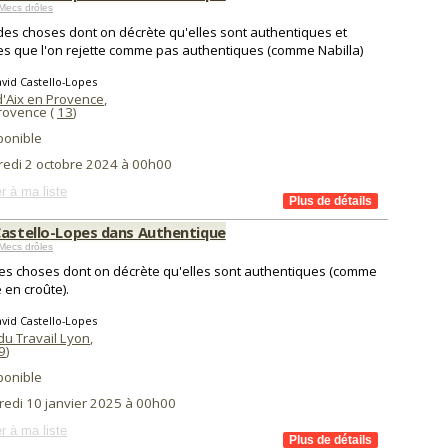
Mecs drôles
a des choses dont on décrète qu'elles sont authentiques et
es que l'on rejette comme pas authentiques (comme Nabilla)
vid Castello-Lopes
d'Aix en Provence
,
Provence (
13
)
ponible
redi 2 octobre 2024 à 00h00
r à ma liste
Castello-Lopes dans Authentique
Mecs drôles
 des choses dont on décrète qu'elles sont authentiques (comme
é en croûte).
vid Castello-Lopes
du Travail Lyon
,
9
)
ponible
redi 10 janvier 2025 à 00h00
r à ma liste