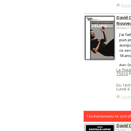
Ajoute
David C
Nouvea
Humour
à 
J'ai fa
puis je
auxque
ce ser
18 ans
Avec Da
Le Théât
75010
P
Du 14/0
Lundi à 
Ajoute
Ces évènements ne sont pl
David 
Humour > 