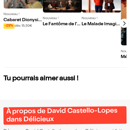
Nouveau !
Nouveau !
Nouveau !
Cabaret Dionysia
Le Fantôme de l'o
Le Malade Imagin
que
-29%
dès 15,50€
péra
aire
Nouve
Méli
At m
Mos
Tu pourrais aimer aussi !
À propos de David Castello-Lopes
dans Délicieux