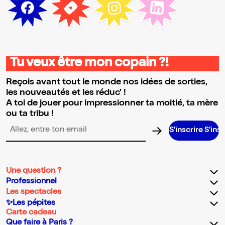
Tu veux être mon copain ?!
Reçois avant tout le monde nos idées de sorties,
les nouveautés et les réduc' !
A toi de jouer pour impressionner ta moitié, ta mère
ou ta tribu !
S’inscrire S’inscrire S’
Adresse email pour la newsletter
Une question ?
Professionnel
Les spectacles
✨Les pépites
Carte cadeau
Que faire à Paris ?