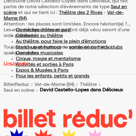
Découvre David Castello-Lopes dans Délicieux, qui fait
partie de notre sélection d’événements de type
Seul en
scène
et qui se tient ici :
Théâtre des 2 Rives
-
Val-de-
Marne (94)
.
Attention : les places sont limitées. Encore hésitant(e) ?
Les avis des spectateurs qui l'ont déjà vécu seront d'une
Comédies drôles et pop’
aide précieuse !
Célébrités au théâtre
Au théâtre, pour faire le plein d’émotions
Toujours à la recherche de la sortie idéale ? Voici
Stand-up et humour
ou
soirée en comedy clubs
quelques pistes :
Comédies musicales
Cirque, magie et mentalisme
Lire la suite
Activités et sorties à Paris
Expos & Musées à Paris
Pour les enfants, petits et grands
BilletReduc
Val-de-Marne (94)
Théâtre
David Castello-Lopes dans Délicieux
Seul en scène