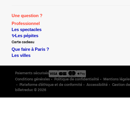
Une question ?
Professionnel
Les spectacles
✨Les pépites
Carte cadeau
Que faire à Paris ?
Les villes
Paiements sécurisés
Conditions générales
Politique de confidentialité
Mentions légale
Plateforme d'éthique et de conformité
Accessibilité
Gestion de
billetreduc ©
2026