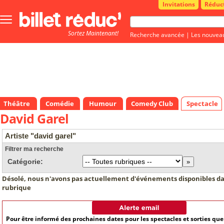
Invitations
Réduc
Bouton
menu
Sortez Maintenant!
principale
Recherche avancée
|
Les nouvea
Théâtre
Comédie
Humour
Comedy Club
Spectacle
David Garel
Artiste "david garel"
Filtrer ma recherche
Catégorie:
Désolé, nous n'avons pas actuellement d'événements disponibles da
rubrique
Pour être informé des prochaines dates pour les spectacles et sorties qu