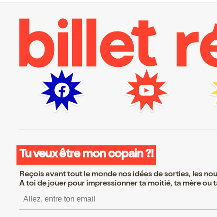
Tu veux être mon copain ?!
Reçois avant tout le monde nos idées de sorties, les nouv
A toi de jouer pour impressionner ta moitié, ta mère ou ta
S’inscrire S’inscrire S