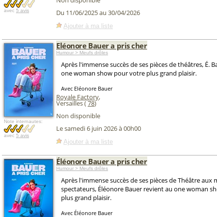
Non disponible
avec
5 avis
Du 11/06/2025 au 30/04/2026
Ajouter à ma liste
Eléonore Bauer a pris cher
Humour > Meufs drôles
Après l'immense succès de ses pièces de théâtres, É. B
one woman show pour votre plus grand plaisir.
Avec Eléonore Bauer
Royale Factory
,
Versailles (
78
)
Non disponible
Note internautes:
Le samedi 6 juin 2026 à 00h00
avec
5 avis
Ajouter à ma liste
Éléonore Bauer a pris cher
Humour > Meufs drôles
Après l'immense succès de ses pièces de Théâtre aux m
spectateurs, Éléonore Bauer revient au one woman s
plus grand plaisir.
Avec Éléonore Bauer