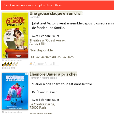
Ces évènements ne sont plus disponibles
Une grosse claque en un clic !
Comédie
Juliette et Victor vivent ensemble depuis plusieurs ann
de fonder une famille.
Avec Eléonore Bauer
Théâtre à l'Ouest Auray
,
Auray (
56
)
Non disponible
Du 04/04/2025 au 05/04/2025
Note internautes:
Ajouter à ma liste
avec
4 avis
Éléonore Bauer a pris cher
Humour > Meufs drôles
"Bauer a pris cher", tout est dans le titre !
De Éléonore Bauer
Avec Éléonore Bauer
Le Contrescarpe
,
75005
Paris
Note internautes: