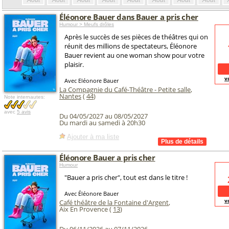
Août
Août
Août
Août
Août
Août
Août
Août
Éléonore Bauer dans Bauer a pris cher
Humour > Meufs drôles
Après le succès de ses pièces de théâtres qui on
réunit des millions de spectateurs, Éléonore
Bauer revient au one woman show pour votre
plaisir.
v
Avec Eléonore Bauer
La Compagnie du Café-Théâtre - Petite salle
,
Nantes
(
44
)
Note internautes:
avec
5 avis
Du 04/05/2027 au 08/05/2027
Du mardi au samedi à 20h30
Ajouter à ma liste
Éléonore Bauer a pris cher
Humour
"Bauer a pris cher", tout est dans le titre !
Avec Éléonore Bauer
v
Café théâtre de la Fontaine d'Argent
,
Aix En Provence (
13
)