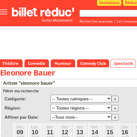
Invitations
Réduc
Bouton
menu
Sortez Maintenant!
principale
Recherche avancée
|
Les nouvea
Théâtre
Comédie
Humour
Comedy Club
Spectacle
Eleonore Bauer
Artiste "eleonore bauer"
Filtrer ma recherche
Catégorie:
Région:
Affiner par Date:
Dim.
Lun.
Mar.
Mer.
Jeu.
Ven.
Sam.
Dim.
«
09
10
11
12
13
14
15
16