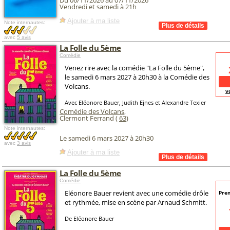
Du 06/11/2026 au 07/11/2026
Vendredi et samedi à 21h
Ajouter à ma liste
Note internautes:
avec
5 avis
La Folle du 5ème
Comédie
Venez rire avec la comédie "La Folle du 5ème",
le samedi 6 mars 2027 à 20h30 à la Comédie des
Volcans.
v
Avec Eléonore Bauer, Judith Ejnes et Alexandre Texier
Comédie des Volcans
,
Clermont Ferrand (
63
)
Note internautes:
Le samedi 6 mars 2027 à 20h30
avec
3 avis
Ajouter à ma liste
La Folle du 5ème
Comédie
Eléonore Bauer revient avec une comédie drôle
Pre
et rythmée, mise en scène par Arnaud Schmitt.
De Eléonore Bauer