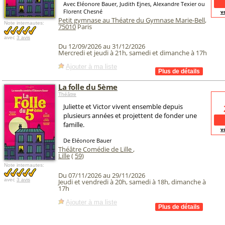
Avec Eléonore Bauer, Judith Ejnes, Alexandre Texier ou
Florent Chesné
v
Petit gymnase au Théatre du Gymnase Marie-Bell
,
Note internautes:
75010
Paris
avec
3 avis
Du 12/09/2026 au 31/12/2026
Mercredi et jeudi à 21h, samedi et dimanche à 17h
Ajouter à ma liste
La folle du 5ème
Théâtre
Juliette et Victor vivent ensemble depuis
plusieurs années et projettent de fonder une
famille.
v
De Eléonore Bauer
Théâtre Comédie de Lille
,
Lille
(
59
)
Note internautes:
Du 07/11/2026 au 29/11/2026
avec
3 avis
Jeudi et vendredi à 20h, samedi à 18h, dimanche à
17h
Ajouter à ma liste