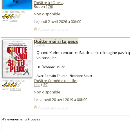
Théâtre à l'Ouest
,
Rouen (
76
)
Note internautes:
Non disponible
avec
5 avis
Le jeudi 2 avril 2026 à 00h00
Ajouter à ma liste
Quitte moi si tu peux
Comédie
Quand Karine rencontre Sandro, elle n'imagine pas à qu
va basculer...
De Éléonore Bauer
Avec Romain Thunin, Eleonore Bauer
Théâtre Comédie de Lille
,
Note internautes:
Lille
(
59
)
avec
120 avis
Non disponible
Le samedi 20 avril 2019 à 00h00
Ajouter à ma liste
49 événements trouvés