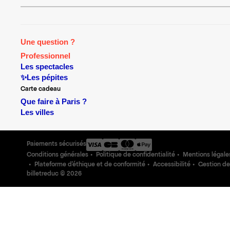
Une question ?
Professionnel
Les spectacles
✨Les pépites
Carte cadeau
Que faire à Paris ?
Les villes
Paiements sécurisés
Conditions générales
Politique de confidentialité
Mentions légale
Plateforme d'éthique et de conformité
Accessibilité
Gestion de
billetreduc ©
2026