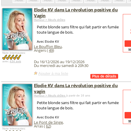
Août
Août
Août
Août
Août
Août
Août
Août
Elodie KV dans La révolution positive du
Vagin
Humour > Meufs drôles
Petite blonde sans filtre qui fait partir en fumée
toute langue de bois.
Avec Elodie KV
Le Bouffon Bleu
,
v
Angers (
49
)
Note internautes:
Du 16/12/2026 au 19/12/2026
avec
434 avis
Du mercredi au samedi à 20h30
Ajouter à ma liste
Elodie KV dans La révolution positive du
vagin
Humour > Meufs drôles
à partir de 16 ans
Petite blonde sans filtre qui fait partir en fumée
toute langue de bois.
Avec Elodie KV
v
Le Pont de Singe
,
Arras (
62
)
Note internautes: