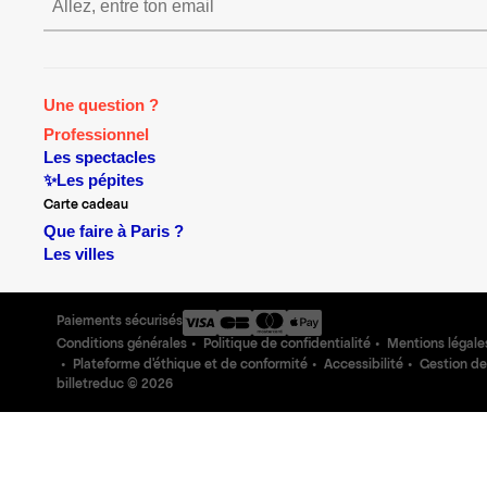
S’inscrire S’inscrire S’inscrire S’in
Une question ?
Professionnel
Les spectacles
✨Les pépites
Carte cadeau
Que faire à Paris ?
Les villes
Paiements sécurisés
Conditions générales
Politique de confidentialité
Mentions légale
Plateforme d'éthique et de conformité
Accessibilité
Gestion de
billetreduc ©
2026