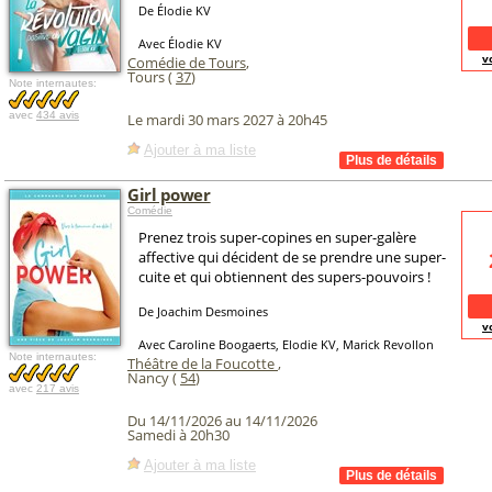
De Élodie KV
Avec Élodie KV
v
Comédie de Tours
,
Tours (
37
)
Note internautes:
avec
434 avis
Le mardi 30 mars 2027 à 20h45
Ajouter à ma liste
Girl power
Comédie
Prenez trois super-copines en super-galère
affective qui décident de se prendre une super-
cuite et qui obtiennent des supers-pouvoirs !
De Joachim Desmoines
v
Avec Caroline Boogaerts, Elodie KV, Marick Revollon
Note internautes:
Théâtre de la Foucotte
,
Nancy (
54
)
avec
217 avis
Du 14/11/2026 au 14/11/2026
Samedi à 20h30
Ajouter à ma liste