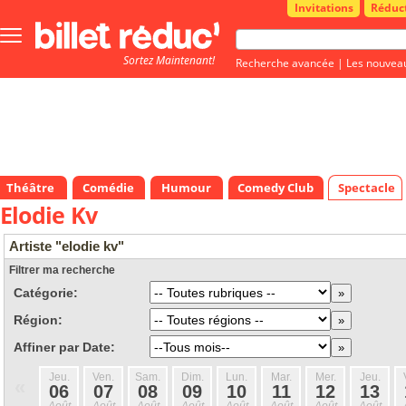
Invitations
Réduc
Bouton
menu
Sortez Maintenant!
principale
Recherche avancée
|
Les nouvea
Théâtre
Comédie
Humour
Comedy Club
Spectacle
Elodie Kv
Artiste "elodie kv"
Filtrer ma recherche
Catégorie:
Région:
Affiner par Date:
Jeu.
Ven.
Sam.
Dim.
Lun.
Mar.
Mer.
Jeu.
«
06
07
08
09
10
11
12
13