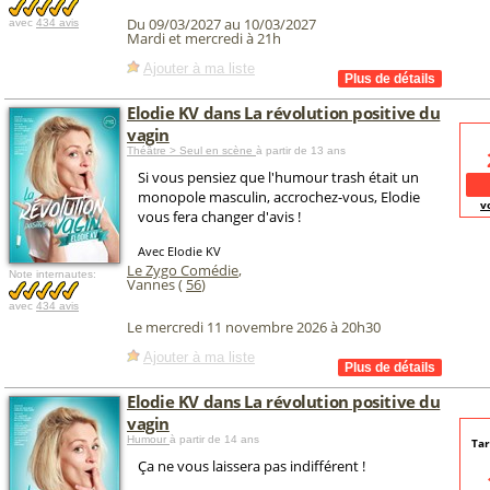
Du 09/03/2027 au 10/03/2027
avec
434 avis
Mardi et mercredi à 21h
Ajouter à ma liste
Elodie KV dans La révolution positive du
vagin
Théâtre > Seul en scène
à partir de 13 ans
Si vous pensiez que l'humour trash était un
monopole masculin, accrochez-vous, Elodie
v
vous fera changer d'avis !
Avec Elodie KV
Le Zygo Comédie
,
Note internautes:
Vannes (
56
)
avec
434 avis
Le mercredi 11 novembre 2026 à 20h30
Ajouter à ma liste
Elodie KV dans La révolution positive du
vagin
Humour
à partir de 14 ans
Tar
Ça ne vous laissera pas indifférent !