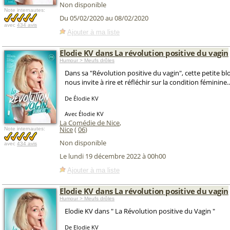
Non disponible
Note internautes:
Du 05/02/2020 au 08/02/2020
avec
434 avis
Ajouter à ma liste
Elodie KV dans La révolution positive du vagin
Humour > Meufs drôles
Dans sa "Révolution positive du vagin", cette petite blo
nous invite à rire et réfléchir sur la condition féminine..
De Élodie KV
Avec Élodie KV
La Comédie de Nice
,
Nice
(
06
)
Note internautes:
Non disponible
avec
434 avis
Le lundi 19 décembre 2022 à 00h00
Ajouter à ma liste
Elodie KV dans La révolution positive du vagin
Humour > Meufs drôles
Elodie KV dans " La Révolution positive du Vagin "
De Elodie KV