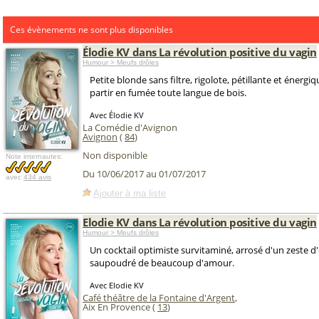
Ces évènements ne sont plus disponibles
Élodie KV dans La révolution positive du vagin
Humour > Meufs drôles
Petite blonde sans filtre, rigolote, pétillante et énergiqu
partir en fumée toute langue de bois.
Avec Élodie KV
La Comédie d'Avignon
Avignon
(
84
)
Non disponible
Note internautes:
Du 10/06/2017 au 01/07/2017
avec
434 avis
Ajouter à ma liste
Elodie KV dans La révolution positive du vagin
Humour > Meufs drôles
Un cocktail optimiste survitaminé, arrosé d'un zeste d'
saupoudré de beaucoup d'amour.
Avec Elodie KV
Café théâtre de la Fontaine d'Argent
,
Aix En Provence (
13
)