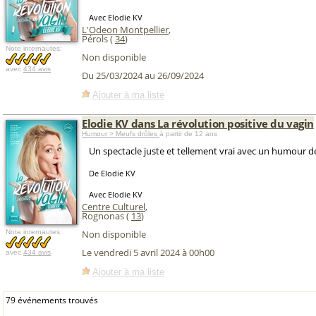
Avec Elodie KV
L'Odeon Montpellier
,
Pérols (
34
)
Note internautes:
Non disponible
avec
434 avis
Du 25/03/2024 au 26/09/2024
Ajouter à ma liste
Elodie KV dans La révolution positive du vagin
Humour > Meufs drôles
à partir de 12 ans
Un spectacle juste et tellement vrai avec un humour d
De Elodie KV
Avec Elodie KV
Centre Culturel
,
Rognonas (
13
)
Note internautes:
Non disponible
Le vendredi 5 avril 2024 à 00h00
avec
434 avis
Ajouter à ma liste
79 événements trouvés