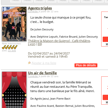
Août
Août
Août
Août
Août
Août
Août
Août
Agents triples
Comédie
à partir de 12 ans
La seule chose qui manque à ce projet fou,
Tar
c'est... le budget.
De Julien Decourty
Avec Delphine Leputh, Fabrice Bruard, Julien Decourty
Théâtre la Maison de Guignol - Café-théâtre
,
Lyon
(
69
)
v
Note internautes:
avec
22 avis
Du 02/04/2027 au 24/04/2027
Vendredi et samedi à 19h45
Ajouter à ma liste
Un air de famille
Comédie
à partir de 12 ans
Chaque vendredi soir, la famille Ménard se
réunit au bar-restaurant Au Père Tranquille,
tenu dans une banlieue par le fils aîné, Henri.
De Agnès Jaoui, Jean Pierre Bacri
v
Avec Pauline Acard, Bastien Bernal, Julien Bourières,