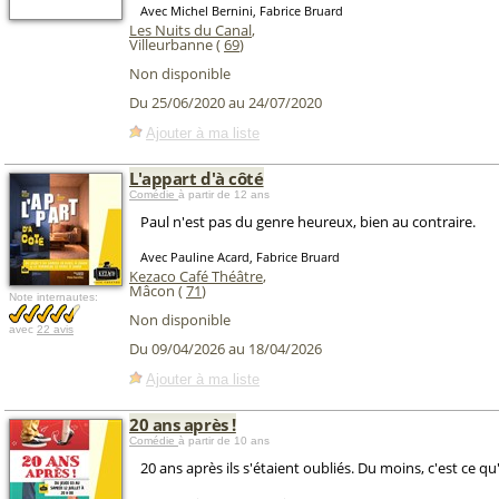
Avec Michel Bernini, Fabrice Bruard
Les Nuits du Canal
,
Villeurbanne (
69
)
Non disponible
Du 25/06/2020 au 24/07/2020
Ajouter à ma liste
L'appart d'à côté
Comédie
à partir de 12 ans
Paul n'est pas du genre heureux, bien au contraire.
Avec Pauline Acard, Fabrice Bruard
Kezaco Café Théâtre
,
Mâcon (
71
)
Note internautes:
Non disponible
avec
22 avis
Du 09/04/2026 au 18/04/2026
Ajouter à ma liste
20 ans après !
Comédie
à partir de 10 ans
20 ans après ils s'étaient oubliés. Du moins, c'est ce qu'i