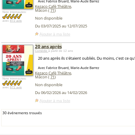
Avec Fabrice Bruard, Marie-Aude Barrez
Kezaco Café Théâtre
,
Mâcon (
71
)
Note internautes:
Non disponible
avec
872 avis
Du 03/07/2025 au 12/07/2025
Ajouter à ma liste
20 ans après
Comédie
à partir de 12 ans
20 ans après ils s'étaient oubliés. Du moins, c'est ce qu'i
Avec Fabrice Bruard, Marie-Aude Barrez
Kezaco Café Théâtre
,
Mâcon (
71
)
Note internautes:
Non disponible
avec
872 avis
Du 06/02/2026 au 14/02/2026
Ajouter à ma liste
30 événements trouvés