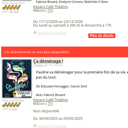
Fabrice Bruard, Evelyne Cervera, Mathilde Cribier
Note internautes:
Kezaco Café Théâtre
,
Mâcon (
71
)
avec
48 avis
Du 17/12/2026 au 23/12/2026
Du lundi au samedi à 20h et le dimanche à 17h
Ajouter à ma liste
Ces évènements ne sont plus disponibles
Ça déménage !
Théâtre
de 3 à 10 ans
Pauline va déménager pour la première fois de sa vie, et
pas du tout.
De Edouard Honegger, Carole Siret
Avec Fabrice Bruard
Kezaco Café Théâtre
,
Note internautes:
Mâcon (
71
)
avec
8 avis
Non disponible
Du 30/04/2025 au 03/05/2025
Ajouter à ma liste