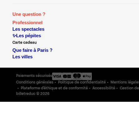
Une question ?
Professionnel
Les spectacles
✨Les pépites
Carte cadeau
Que faire à Paris ?
Les villes
Paiements sécurisés
Conditions générales
Politique de confidentialité
Mentions légale
Plateforme d'éthique et de conformité
Accessibilité
Gestion de
billetreduc ©
2026