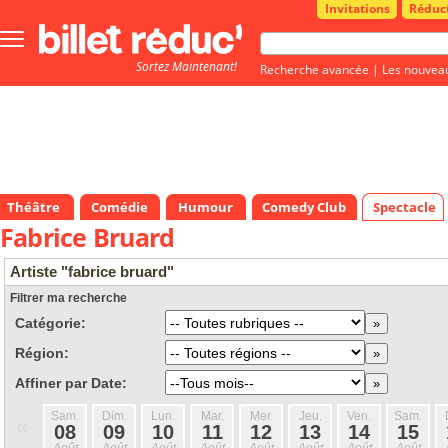
Invitations
Réduc
Bouton
menu
Sortez Maintenant!
principale
Recherche avancée
|
Les nouvea
Théâtre
Comédie
Humour
Comedy Club
Spectacle
Fabrice Bruard
Artiste "fabrice bruard"
Filtrer ma recherche
Catégorie:
Région:
Affiner par Date:
Sam.
Dim.
Lun.
Mar.
Mer.
Jeu.
Ven.
Sam.
«
08
09
10
11
12
13
14
15