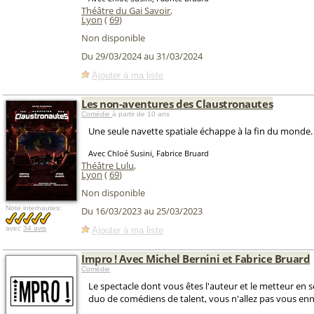
Théâtre du Gai Savoir
,
Lyon
(
69
)
Non disponible
Du 29/03/2024 au 31/03/2024
Ajouter à ma liste
Les non-aventures des Claustronautes
Comédie
à partir de 10 ans
Une seule navette spatiale échappe à la fin du monde.
Avec Chloé Susini, Fabrice Bruard
Théâtre Lulu
,
Lyon
(
69
)
Non disponible
Note internautes:
Du 16/03/2023 au 25/03/2023
avec
34 avis
Ajouter à ma liste
Impro ! Avec Michel Bernini et Fabrice Bruard
Comédie
Le spectacle dont vous êtes l'auteur et le metteur en s
duo de comédiens de talent, vous n'allez pas vous enn