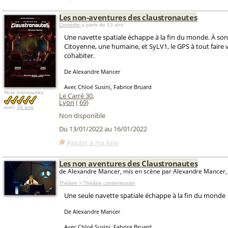
Les non-aventures des claustronautes
Comédie
à partir de 13 ans
Une navette spatiale échappe à la fin du monde. À son
Citoyenne, une humaine, et SyLV1, le GPS à tout faire 
cohabiter.
De Alexandre Mancer
Avec Chloé Susini, Fabrice Bruard
Note internautes:
Le Carré 30
,
Lyon
(
69
)
avec
34 avis
Non disponible
Du 13/01/2022 au 16/01/2022
Ajouter à ma liste
Les non aventures des Claustronautes
de Alexandre Mancer, mis en scène par Alexandre Mancer,
Théâtre > Théâtre contemporain
Une seule navette spatiale échappe à la fin du monde
De Alexandre Mancer
Avec Chloé Susini, Fabrice Bruard