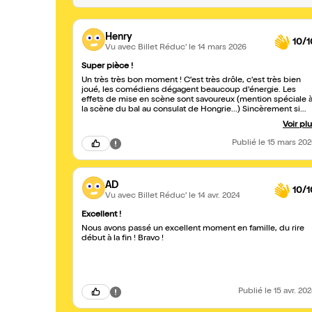
Henry
10/1
Vu avec Billet Réduc'
le 14 mars 2026
Super pièce !
Un très très bon moment ! C'est très drôle, c'est très bien
joué, les comédiens dégagent beaucoup d'énergie. Les
effets de mise en scène sont savoureux (mention spéciale 
la scène du bal au consulat de Hongrie...) Sincèrement si
vous cherchez à passer une bonne soirée allez-y sans
Voir pl
hésiter.
Publié
le 15 mars 20
AD
10/1
Vu avec Billet Réduc'
le 14 avr. 2024
Excellent !
Nous avons passé un excellent moment en famille, du rire
début à la fin ! Bravo !
Publié
le 15 avr. 20