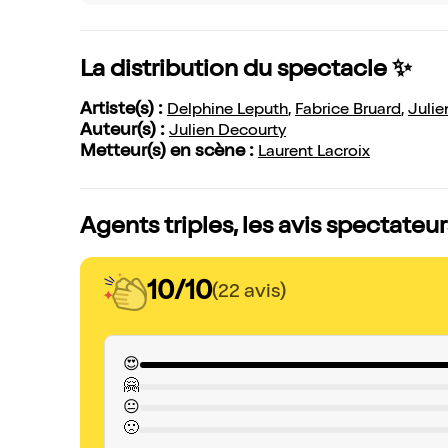
La distribution du spectacle ✨
Artiste(s) :
Delphine Leputh
,
Fabrice Bruard
,
Julie
Auteur(s) :
Julien Decourty
Metteur(s) en scène :
Laurent Lacroix
Agents triples, les avis spectateur
10/10
(22 avis)
😍
🤗
😐
🙁