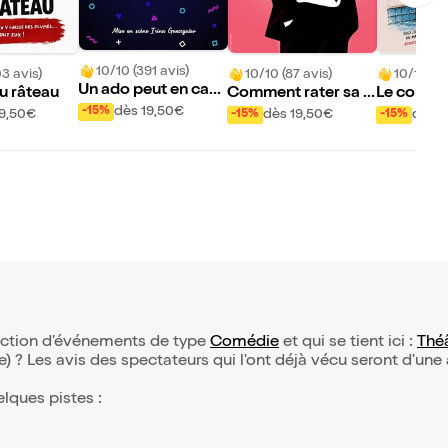
10/10 (391 avis)
03 avis)
10/10 (87 avis)
10/10 (37
Un ado peut en cac
du râteau
Comment rater sa v
Le con-v
her un autre
dès 19,50€
ie amoureuse ?
-15%
19,50€
dès 19,50€
dès 1
-15%
-15%
élection d’événements de type
Comédie
et qui se tient ici :
Théâ
(e) ? Les avis des spectateurs qui l'ont déjà vécu seront d'une
elques pistes :