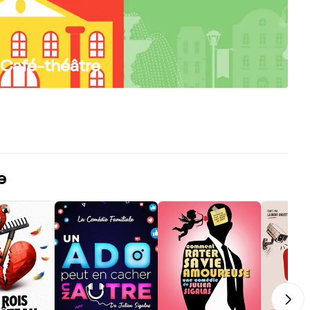
 Café-théâtre
e