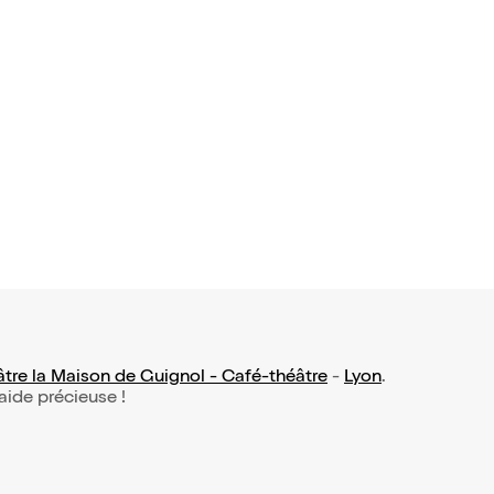
 avis)
oyeur
9,50€
tre la Maison de Guignol - Café-théâtre
-
Lyon
.
 aide précieuse !