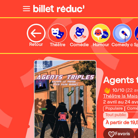
Retour
Théâtre
Comédie
Humour
Comedy clu
S
Agents t
10/10
(22 a
Théâtre la Mai
2 avril au 24 av
Populaire
Comé
Tout public
À partir de 19,
Favoris