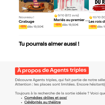
9/10 (672 avis)
Nouveau !
10/10 (1
Mariés au premier ri
Grabuge
Les rois 
ngard | Lyon
dès 19,50€
-15%
dès 19,50€
dès 
-15%
-15%
Tu pourrais aimer aussi !
À propos de Agents triples
Découvre Agents triples, qui fait partie de notre s
Attention : les places sont limitées. Encore hésitant
Toujours à la recherche de la sortie idéale ? Voici qu
Comédies drôles et pop’
Célébrités au théâtre