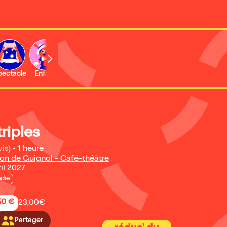
b
pectacle
Enfant
Concert
Activité
Expo et musée
riples
vis)
•
1 heure
son de Guignol - Café-théâtre
ril 2027
die
50 €
23,00€
Partager