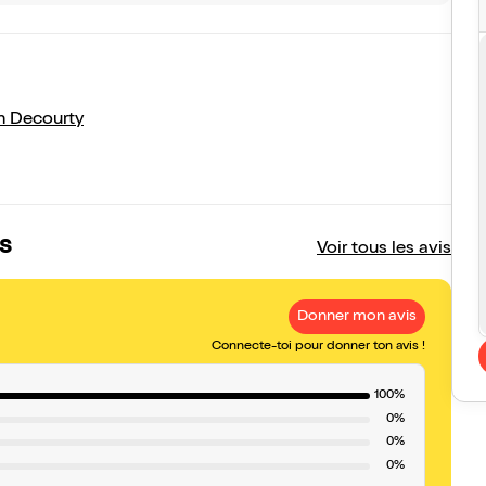
n Decourty
s
Voir tous les avis
Donner mon avis
Connecte-toi pour donner ton avis !
100%
0%
0%
0%