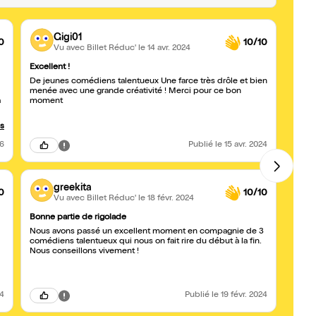
Gigi01
0
10/10
Vu avec Billet Réduc'
le 14 avr. 2024
Excellent !
Très b
De jeunes comédiens talentueux Une farce très drôle et bien
On a 
menée avec une grande créativité ! Merci pour ce bon
Le scé
à
moment
de co
us
26
Publié
le 15 avr. 2024
greekita
0
10/10
Vu avec Billet Réduc'
le 18 févr. 2024
Bonne partie de rigolade
Foncez
Nous avons passé un excellent moment en compagnie de 3
Super
comédiens talentueux qui nous on fait rire du début à la fin.
reco
Nous conseillons vivement !
24
Publié
le 19 févr. 2024