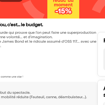
réduc' du
moment
-15%
, c'est... le budget.
surde qui prouve que l'on peut faire une superproduction
e volonté... et d'imagination.
e James Bond et le ridicule assumé d'OSS 117... avec une
.
li comme une star !
ébut du spectacle.
mobilité réduite (Fauteuil, canne, déambulateur...).