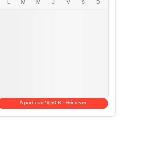
L
M
M
J
V
S
D
À partir de 19,50 € - Réserver