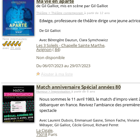
Ma vie en aparté
de Gil Galliot, mis en scène par Gil Galliot
Théâtre > Théâtre contemporain
à partir de 12 ans
Edwige, professeure de théâtre dirige une jeune actric
De Gil Galliot
Note internautes:
Avec Bérengère Dautun, Clara Symchowicz
Les 3 Soleils - Chapelle Sainte Marthe
,
avec
20 avis
Avignon
(
84
)
Non disponible
Du 06/07/2023 au 29/07/2023
Ajouter à ma liste
Match anniversaire Spécial années 80
Humour > Improvisation
à partir de 6 ans
Nous sommes le 11 avril 1983, le match d'impro vient 
débarquer en france. Revivez l'ambiance des premières
spectacle
Avec Laurent Dubois, Emmanuel Gasne, Simon Fache, Viviane 
Métayer, Gil Galliot, Cécile Giroud, Richard Perret
La Cigale
,
75018
Paris