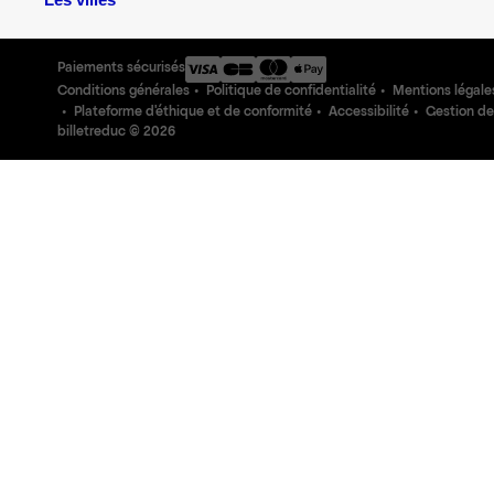
Les villes
Paiements sécurisés
Conditions générales
Politique de confidentialité
Mentions légale
Plateforme d'éthique et de conformité
Accessibilité
Gestion de
billetreduc ©
2026