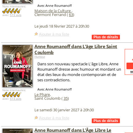
Avec Anne Roumanoff
Note internautes:
Maison de la Culture
,
Clermont Ferrand (
63
)
avec
573 avis
Le jeudi 18 février 2027 à 20h30
Ajouter à ma liste
Anne Roumanoff dans L'âge Libre Saint
Coulomb
Humour
Dans son nouveau spectacle L'âge Libre, Anne
Roumanoff dresse avec humour et mordant un
v
état des lieux du monde contemporain et de
ses contradictions.
Avec Anne Roumanoff
Note internautes:
Le Phare
,
Saint Coulomb (
35
)
avec
573 avis
Le samedi 30 janvier 2027 à 20h30
Ajouter à ma liste
Anne Roumanoff dans L'Âge Libre Le