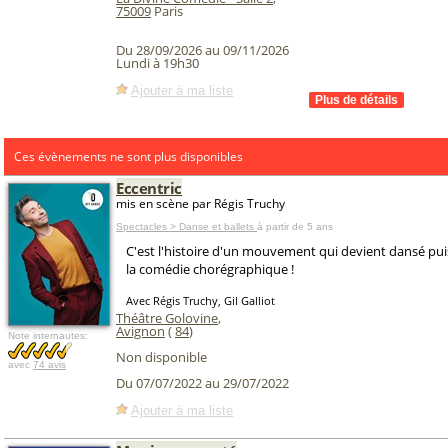
75009
Paris
Du 28/09/2026 au 09/11/2026
Lundi à 19h30
Ajouter à ma liste
Ces évènements ne sont plus disponibles
Eccentric
mis en scène par Régis Truchy
Spectacles > Danse et ballets
à partir de 5 ans
C'est l'histoire d'un mouvement qui devient dansé pui
la comédie chorégraphique !
Avec Régis Truchy, Gil Galliot
Théâtre Golovine
,
Avignon
(
84
)
Note internautes:
Non disponible
avec
74 avis
Du 07/07/2022 au 29/07/2022
Ajouter à ma liste