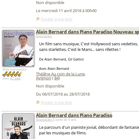
Non disponible
Le mercredi 11 avril 2018 à 00h00
Ajouter à ma liste
Alain Bernard dans Piano Paradiso Nouveau s
Spectacles
Un film sans musique, C'est Hollywood sans vedettes,
sans starlettes, C'est le Mans... sans rillettes !
De Alain Bernard, Gil Galliot
Avec Alain Bernard
Note internautes:
Théâtre Au coin de la Lune
,
Avignon
(
84
)
avec
87 avis
Non disponible
Du 06/07/2018 au 28/07/2018
Ajouter à ma liste
Alain Bernard dans Piano Paradiso
Spectacles
à partir de 9 ans
Le parcours d'un pianiste jovial, débordant de fantais
par les musiques de films.