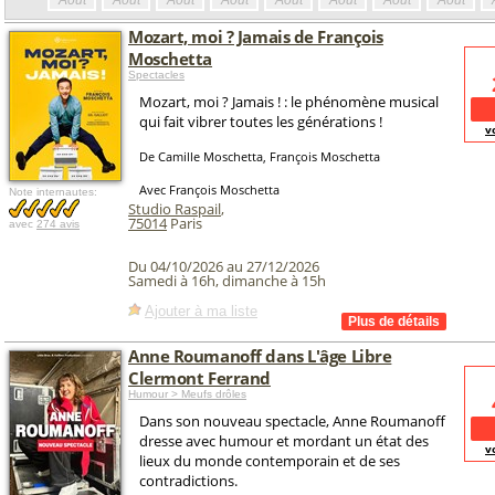
Août
Août
Août
Août
Août
Août
Août
Août
Mozart, moi ? Jamais de François
Moschetta
Spectacles
Mozart, moi ? Jamais ! : le phénomène musical
qui fait vibrer toutes les générations !
v
De Camille Moschetta, François Moschetta
Avec François Moschetta
Note internautes:
Studio Raspail
,
75014
Paris
avec
274 avis
Du 04/10/2026 au 27/12/2026
Samedi à 16h, dimanche à 15h
Ajouter à ma liste
Anne Roumanoff dans L'âge Libre
Clermont Ferrand
Humour > Meufs drôles
Dans son nouveau spectacle, Anne Roumanoff
dresse avec humour et mordant un état des
v
lieux du monde contemporain et de ses
contradictions.