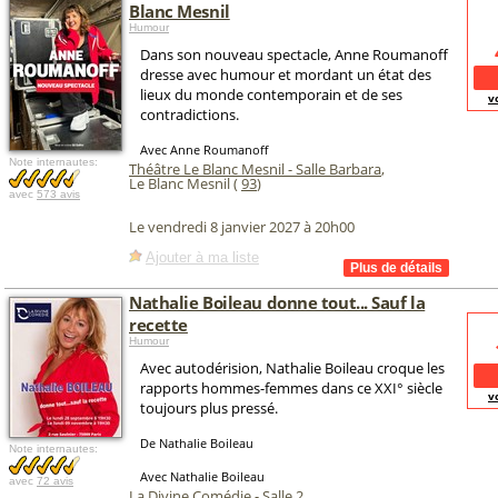
Blanc Mesnil
Humour
Dans son nouveau spectacle, Anne Roumanoff
dresse avec humour et mordant un état des
lieux du monde contemporain et de ses
v
contradictions.
Avec Anne Roumanoff
Note internautes:
Théâtre Le Blanc Mesnil - Salle Barbara
,
Le Blanc Mesnil (
93
)
avec
573 avis
Le vendredi 8 janvier 2027 à 20h00
Ajouter à ma liste
Nathalie Boileau donne tout... Sauf la
recette
Humour
Avec autodérision, Nathalie Boileau croque les
rapports hommes-femmes dans ce XXI° siècle
v
toujours plus pressé.
De Nathalie Boileau
Note internautes:
Avec Nathalie Boileau
avec
72 avis
La Divine Comédie - Salle 2
,