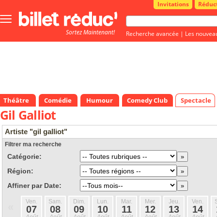
Invitations
Réduc
Bouton
menu
Sortez Maintenant!
principale
Recherche avancée
|
Les nouvea
Théâtre
Comédie
Humour
Comedy Club
Spectacle
Gil Galliot
Artiste "gil galliot"
Filtrer ma recherche
Catégorie:
Région:
Affiner par Date:
Ven.
Sam.
Dim.
Lun.
Mar.
Mer.
Jeu.
Ven.
«
07
08
09
10
11
12
13
14