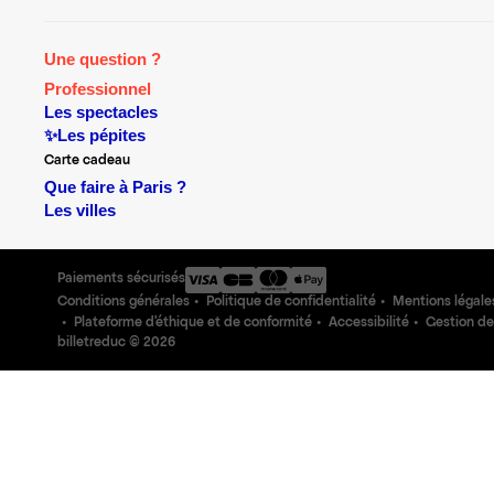
Une question ?
Professionnel
Les spectacles
✨Les pépites
Carte cadeau
Que faire à Paris ?
Les villes
Paiements sécurisés
Conditions générales
Politique de confidentialité
Mentions légale
Plateforme d'éthique et de conformité
Accessibilité
Gestion de
billetreduc ©
2026