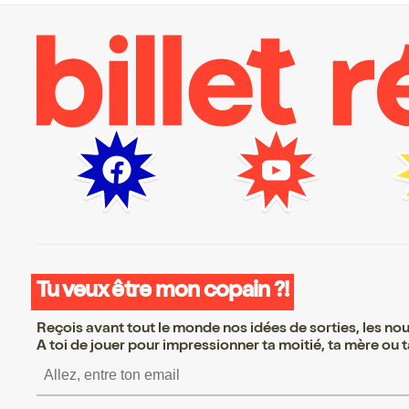
Tu veux être mon copain ?!
Reçois avant tout le monde nos idées de sorties, les nouv
A toi de jouer pour impressionner ta moitié, ta mère ou ta
S’inscrire S’inscrire S’