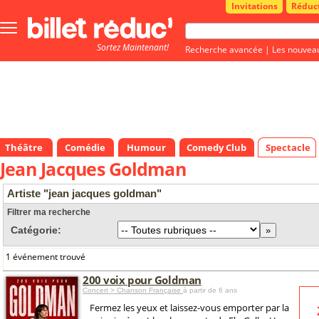
Invitations
Réduc
Bouton
menu
Sortez Maintenant!
principale
Recherche avancée
|
Les nouvea
Théâtre
Comédie
Humour
Comedy Club
Spectacle
Jean Jacques Goldman
Artiste "jean jacques goldman"
Filtrer ma recherche
Catégorie:
1 événement trouvé
200 voix pour Goldman
Concert > Chanson Française
à partir de 6 ans
Fermez les yeux et laissez-vous emporter par la