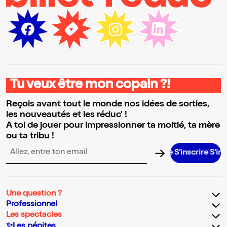
Tu veux être mon copain ?!
Reçois avant tout le monde nos idées de sorties,
les nouveautés et les réduc' !
A toi de jouer pour impressionner ta moitié, ta mère
ou ta tribu !
S’inscrire S’inscrire S’
Adresse email pour la newsletter
Une question ?
Professionnel
Les spectacles
✨Les pépites