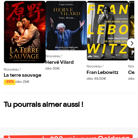
Nouveau !
Hervé Vilard
Nouveau !
Nouve
dès 50€
Nouveau !
Fran Lebowitz
Celt
La terre sauvage
dès 49,50€
dès 
-25%
dès 29€
Tu pourrais aimer aussi !