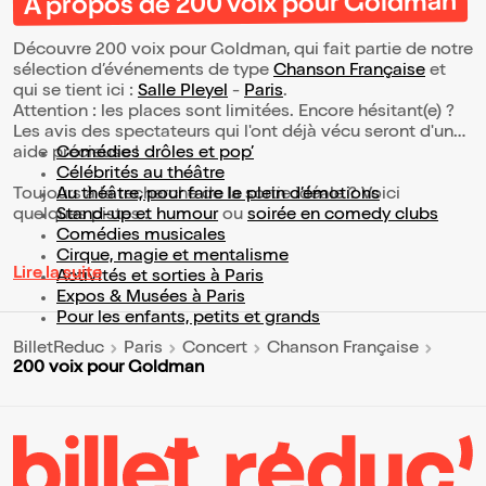
À propos de 200 voix pour Goldman
Découvre 200 voix pour Goldman, qui fait partie de notre
sélection d’événements de type
Chanson Française
et
qui se tient ici :
Salle Pleyel
-
Paris
.
Attention : les places sont limitées. Encore hésitant(e) ?
Les avis des spectateurs qui l'ont déjà vécu seront d'une
aide précieuse !
Comédies drôles et pop’
Célébrités au théâtre
Toujours à la recherche de la sortie idéale ? Voici
Au théâtre, pour faire le plein d’émotions
quelques pistes :
Stand-up et humour
ou
soirée en comedy clubs
Comédies musicales
Cirque, magie et mentalisme
Lire la suite
Activités et sorties à Paris
Expos & Musées à Paris
Pour les enfants, petits et grands
BilletReduc
Paris
Concert
Chanson Française
200 voix pour Goldman