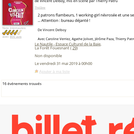
de Vincent Delboy, mis en scène par Thierry Patru
Théâtre
2 patrons flambeurs, 1 working-girl névrosée et une sec
... Attention : bureau déjanté !
Note internautes:
De Vincent Delboy
avec
800 avis
Avec Caroline Verriez, Agathe Jolivet, Jérôme Paza, Thierry Patr
Le Nautile - Espace Culturel de la Baie
,
La Forêt Fouesnant (
29
)
Non disponible
Le vendredi 31 mai 2019 à 00h00
Ajouter à ma liste
16 événements trouvés