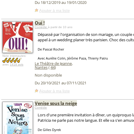
Du 18/12/2019 au 19/01/2020
Ajouter à ma liste
Oui !
Comédie
à partir de 10 ans
Dépassé par l'organisation de son mariage, un couple d
appel à un wedding planer très parisien. Choc des cult
De Pascal Rocher
Note internautes:
Avec Aurélie Colin, Jérôme Paza, Thierry Patru
Le Théâtre de Jeanne
,
avec
1418 avis
Nantes
(
44
)
Non disponible
Du 20/10/2021 au 07/11/2021
Ajouter à ma liste
Venise sous la neige
Comédie
Lors d'une première invitation à dîner, un quiproquo 
Patricia ne parle pas notre langue. Et elle va s'en amuse
De Gilles Dyrek