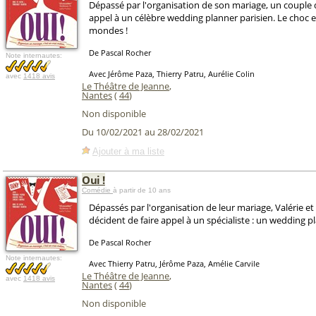
Dépassé par l'organisation de son mariage, un couple d
appel à un célèbre wedding planner parisien. Le choc 
mondes !
De Pascal Rocher
Note internautes:
Avec Jérôme Paza, Thierry Patru, Aurélie Colin
avec
1418 avis
Le Théâtre de Jeanne
,
Nantes
(
44
)
Non disponible
Du 10/02/2021 au 28/02/2021
Ajouter à ma liste
Oui !
Comédie
à partir de 10 ans
Dépassés par l'organisation de leur mariage, Valérie e
décident de faire appel à un spécialiste : un wedding pl
De Pascal Rocher
Note internautes:
Avec Thierry Patru, Jérôme Paza, Amélie Carvile
Le Théâtre de Jeanne
,
avec
1418 avis
Nantes
(
44
)
Non disponible