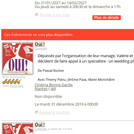
Du 21/01/2027 au 14/02/2027
Du jeudi au samedi à 20h30 et le dimanche à 17h
Ajouter à ma liste
Ces évènements ne sont plus disponibles
Oui !
Comédie
Dépassés par l'organisation de leur mariage, Valérie e
décident de faire appel à un spécialiste : un wedding pl
De Pascal Rocher
Note internautes:
Avec Thierry Patru, Jérôme Paza, Marie Monchâtre
Cinéma Bonne Garde
,
avec
1418 avis
Nantes
(
44
)
Non disponible
Le mardi 31 décembre 2019 à 00h00
Ajouter à ma liste
Oui !
Comédie
à partir de 14 ans