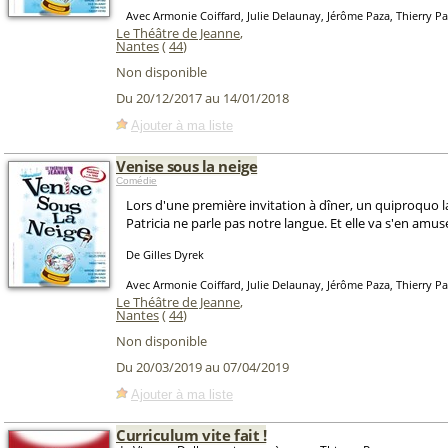
Avec Armonie Coiffard, Julie Delaunay, Jérôme Paza, Thierry Pa
Le Théâtre de Jeanne
,
Nantes
(
44
)
Non disponible
Du 20/12/2017 au 14/01/2018
Ajouter à ma liste
Venise sous la neige
Comédie
Lors d'une première invitation à dîner, un quiproquo 
Patricia ne parle pas notre langue. Et elle va s'en amuse
De Gilles Dyrek
Avec Armonie Coiffard, Julie Delaunay, Jérôme Paza, Thierry Pa
Le Théâtre de Jeanne
,
Nantes
(
44
)
Non disponible
Du 20/03/2019 au 07/04/2019
Ajouter à ma liste
Curriculum vite fait !