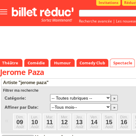
Invitations
Réduc
Bouton
menu
Sortez Maintenant!
principale
Recherche avancée
|
Les nouvea
Théâtre
Comédie
Humour
Comedy Club
Spectacle
Jerome Paza
Artiste "jerome paza"
Filtrer ma recherche
Catégorie:
Affiner par Date:
Dim.
Lun.
Mar.
Mer.
Jeu.
Ven.
Sam.
Dim.
«
09
10
11
12
13
14
15
16
Août
Août
Août
Août
Août
Août
Août
Août