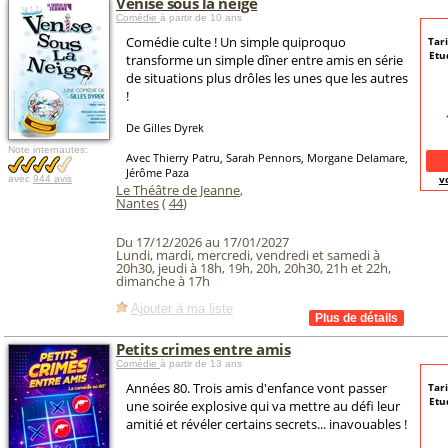
Venise sous la neige
Comédie
à partir de 10 ans
Comédie culte ! Un simple quiproquo
Tari
Etu
transforme un simple dîner entre amis en série
de situations plus drôles les unes que les autres
!
De Gilles Dyrek
Note internautes:
Avec Thierry Patru, Sarah Pennors, Morgane Delamare,
Jérôme Paza
v
avec
944 avis
Le Théâtre de Jeanne
,
Nantes
(
44
)
Du 17/12/2026 au 17/01/2027
Lundi, mardi, mercredi, vendredi et samedi à
20h30, jeudi à 18h, 19h, 20h, 20h30, 21h et 22h,
dimanche à 17h
Ajouter à ma liste
Petits crimes entre amis
Comédie
à partir de 13 ans
Années 80. Trois amis d'enfance vont passer
Tari
Etu
une soirée explosive qui va mettre au défi leur
amitié et révéler certains secrets... inavouables !