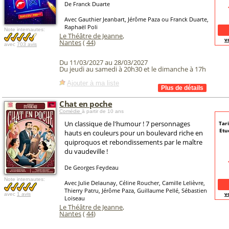
De Franck Duarte
Avec Gauthier Jeanbart, Jérôme Paza ou Franck Duarte,
Raphaël Poli
Note internautes:
Le Théâtre de Jeanne
,
v
Nantes
(
44
)
avec
703 avis
Du 11/03/2027 au 28/03/2027
Du jeudi au samedi à 20h30 et le dimanche à 17h
Ajouter à ma liste
Chat en poche
Comédie
à partir de 10 ans
Un classique de l'humour ! 7 personnages
Tari
Etu
hauts en couleurs pour un boulevard riche en
quiproquos et rebondissements par le maître
du vaudeville !
De Georges Feydeau
Note internautes:
Avec Julie Delaunay, Céline Roucher, Camille Lelièvre,
Thierry Patru, Jérôme Paza, Guillaume Pellé, Sébastien
v
avec
1 avis
Loiseau
Le Théâtre de Jeanne
,
Nantes
(
44
)