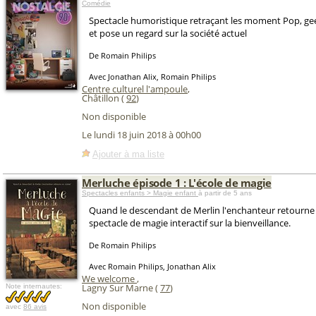
Comédie
Spectacle humoristique retraçant les moment Pop, ge
et pose un regard sur la société actuel
De Romain Philips
Avec Jonathan Alix, Romain Philips
Centre culturel l'ampoule
,
Châtillon (
92
)
Non disponible
Le lundi 18 juin 2018 à 00h00
Ajouter à ma liste
Merluche épisode 1 : L'école de magie
Spectacles enfants > Magie enfant
à partir de 5 ans
Quand le descendant de Merlin l'enchanteur retourne e
spectacle de magie interactif sur la bienveillance.
De Romain Philips
Avec Romain Philips, Jonathan Alix
We welcome
,
Lagny Sur Marne (
77
)
Note internautes:
Non disponible
avec
86 avis