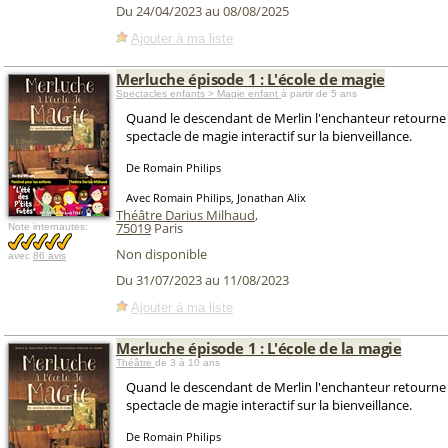
Du 24/04/2023 au 08/08/2025
Ajouter à ma liste
Merluche épisode 1 : L'école de magie
Spectacles enfants > Magie enfant
à partir de 5 ans
Quand le descendant de Merlin l'enchanteur retourne e
spectacle de magie interactif sur la bienveillance.
De Romain Philips
Avec Romain Philips, Jonathan Alix
Théâtre Darius Milhaud
,
75019
Paris
Note internautes:
Non disponible
avec
86 avis
Du 31/07/2023 au 11/08/2023
Ajouter à ma liste
Merluche épisode 1 : L'école de la magie
Théâtre
de 3 à 10 ans
Quand le descendant de Merlin l'enchanteur retourne e
spectacle de magie interactif sur la bienveillance.
De Romain Philips