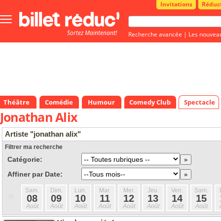
Invitations
Réduc
Bouton
menu
Sortez Maintenant!
principale
Recherche avancée
|
Les nouvea
Théâtre
Comédie
Humour
Comedy Club
Spectacle
Jonathan Alix
Artiste "jonathan alix"
Filtrer ma recherche
Catégorie:
Affiner par Date:
Sam.
Dim.
Lun.
Mar.
Mer.
Jeu.
Ven.
Sam.
«
08
09
10
11
12
13
14
15
Août
Août
Août
Août
Août
Août
Août
Août