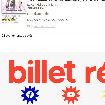
Avec Jonathan Alix, Maxime Eberschweiler, Quentin Lecardune
La comédie d'Amiens
,
Amiens (
80
)
Non disponible
Note internautes:
Du 26/09/2025 au 27/09/2025
avec
1242 avis
Ajouter à ma liste
22 événements trouvés