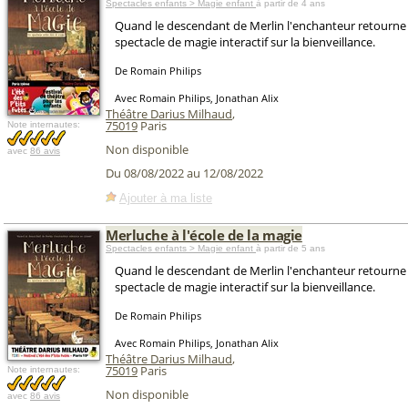
Spectacles enfants > Magie enfant
à partir de 4 ans
Quand le descendant de Merlin l'enchanteur retourne e
spectacle de magie interactif sur la bienveillance.
De Romain Philips
Avec Romain Philips, Jonathan Alix
Théâtre Darius Milhaud
,
75019
Paris
Note internautes:
Non disponible
avec
86 avis
Du 08/08/2022 au 12/08/2022
Ajouter à ma liste
Merluche à l'école de la magie
Spectacles enfants > Magie enfant
à partir de 5 ans
Quand le descendant de Merlin l'enchanteur retourne e
spectacle de magie interactif sur la bienveillance.
De Romain Philips
Avec Romain Philips, Jonathan Alix
Théâtre Darius Milhaud
,
75019
Paris
Note internautes:
Non disponible
avec
86 avis