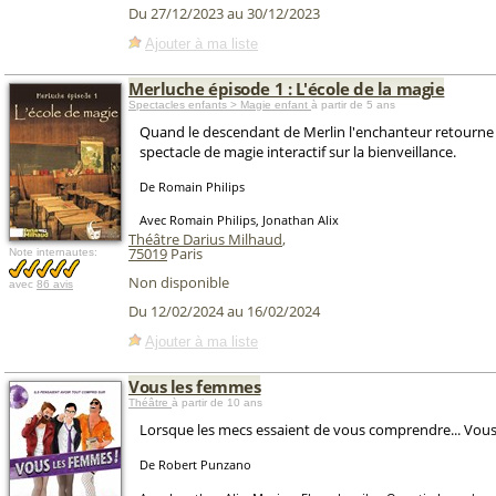
Du 27/12/2023 au 30/12/2023
Ajouter à ma liste
Merluche épisode 1 : L'école de la magie
Spectacles enfants > Magie enfant
à partir de 5 ans
Quand le descendant de Merlin l'enchanteur retourne e
spectacle de magie interactif sur la bienveillance.
De Romain Philips
Avec Romain Philips, Jonathan Alix
Théâtre Darius Milhaud
,
75019
Paris
Note internautes:
Non disponible
avec
86 avis
Du 12/02/2024 au 16/02/2024
Ajouter à ma liste
Vous les femmes
Théâtre
à partir de 10 ans
Lorsque les mecs essaient de vous comprendre... Vous
De Robert Punzano