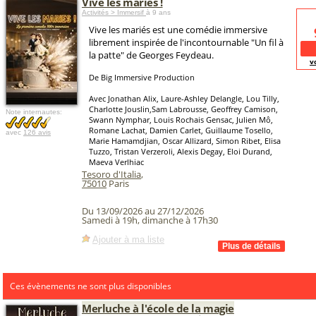
Vive les mariés !
Activités > Immersif
à 9 ans
Vive les mariés est une comédie immersive
librement inspirée de l'incontournable "Un fil à
la patte" de Georges Feydeau.
v
De Big Immersive Production
Avec Jonathan Alix, Laure-Ashley Delangle, Lou Tilly,
Charlotte Jouslin,Sam Labrousse, Geoffrey Camison,
Note internautes:
Swann Nymphar, Louis Rochais Gensac, Julien Mô,
Romane Lachat, Damien Carlet, Guillaume Tosello,
avec
126 avis
Marie Hamamdjian, Oscar Allizard, Simon Ribet, Elisa
Tuzzo, Tristan Verzeroli, Alexis Degay, Eloi Durand,
Maeva Verlhiac
Tesoro d'Italia
,
75010
Paris
Du 13/09/2026 au 27/12/2026
Samedi à 19h, dimanche à 17h30
Ajouter à ma liste
Ces évènements ne sont plus disponibles
Merluche à l'école de la magie