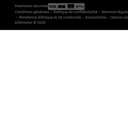
Paiements sécurisés
Conditions générales
Politique de confidentialité
Mentions légale
Plateforme d'éthique et de conformité
Accessibilité
Gestion de
billetreduc ©
2026