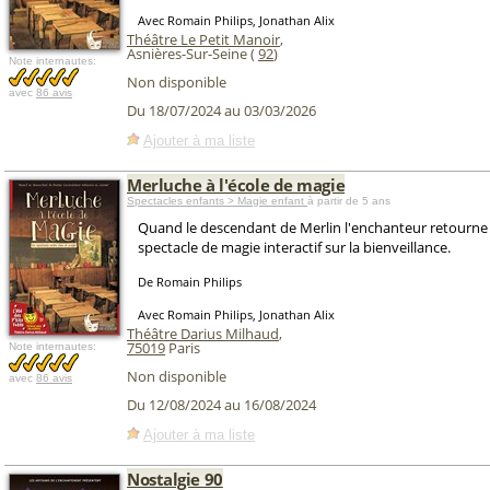
Avec Romain Philips, Jonathan Alix
Théâtre Le Petit Manoir
,
Asnières-Sur-Seine (
92
)
Note internautes:
Non disponible
avec
86 avis
Du 18/07/2024 au 03/03/2026
Ajouter à ma liste
Merluche à l'école de magie
Spectacles enfants > Magie enfant
à partir de 5 ans
Quand le descendant de Merlin l'enchanteur retourne e
spectacle de magie interactif sur la bienveillance.
De Romain Philips
Avec Romain Philips, Jonathan Alix
Théâtre Darius Milhaud
,
75019
Paris
Note internautes:
Non disponible
avec
86 avis
Du 12/08/2024 au 16/08/2024
Ajouter à ma liste
Nostalgie 90