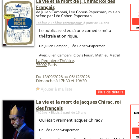
La vie et la mort de J. Chirac Roi des
Français
de Julien Campani, Léo Cohen-Paperman, mis en
scène par Léo Cohen-Paperman
Théâtre > Théâtre contemporain
à partir de 14 ans
v
Le public assistera à une comédie méta-
théâtrale et onirique.
De Julien Campani, Léo Cohen-Paperman
Avec Julien Campani, Clovis Fouin, Mathieu Metral
La Pépinière Théâtre
,
75002
Paris
Du 13/09/2026 au 06/12/2026
Dimanche à 17h30 et 19h30
Ajouter à ma liste
La vie et la mort de Jacques Chirac, roi
des français
De
Théâtre > Biopic
à partir de 16 ans
Qui était vraiment Jacques Chirac ?
De Léo Cohen-Paperman
v