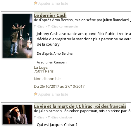
Ajouter à ma liste
Le dernier Cash
de d'après Arno Bertina, mis en scène par Julien Romelard,
Théâtre > Théâtre contemporain
Johnny Cash a soixante ans quand Rick Rubin, trente 
décide d'enregistrer la star dont plus personne ne veut
de la country
De d'après Arno Bertina
Avec Julien Campani
La Loge
,
75011
Paris
Non disponible
Du 26/10/2017 au 27/10/2017
Ajouter à ma liste
La vie et la mort de J. Chirac, roi des français
de julien campani léo cohen paperman, mis en scène par 
Théâtre > Théâtre classique
Qui est Jacques Chirac ?