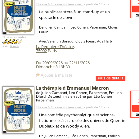
Théâtre > Théâtre contemporain
à partir de 14 ans
Le public assistera à un stand-up et un
v
spectacle de clown.
De Julien Campani, Léo Cohen, Paperman, Clovis
Fouin
Note internautes:
Avec Valentin Boraud, Clovis Fouin, Ada Harb
La Pépinière Théâtre
,
avec
6 avis
75002
Paris
Du 20/09/2026 au 22/11/2026
Dimanche à 19h30
Ajouter à ma liste
La thérapie d'Emmanuel Macron
de Julien Campani, Léo Cohen, Paperman, Emilien
Diard, Detoeuf, mis en scène par Léo Cohen
Paperman
Théâtre > Théâtre contemporain
à partir de 14 ans
v
Une comédie psychanalytique et science-
fictionnelle, à la croisée des univers de Quentin
Dupieux et de Woody Allen.
De Julien Campani, Léo Cohen, Paperman, Emilien