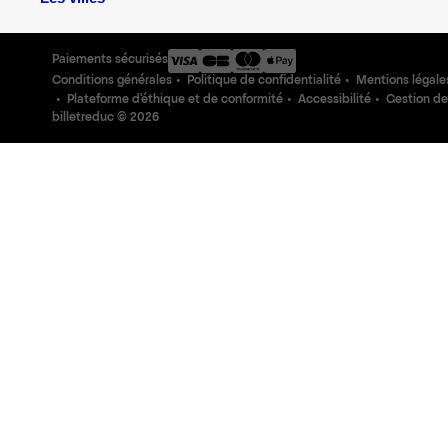
Paiements sécurisés
Conditions générales
Politique de confidentialité
Mentions légale
Plateforme d'éthique et de conformité
Accessibilité
Gestion de
billetreduc ©
2026