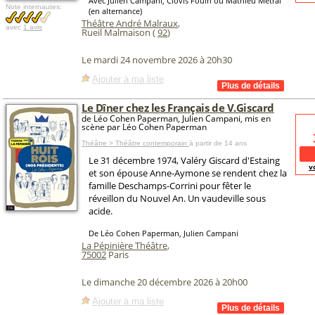
Avec Julien Campani, Clovis Fouin ou Mathieu Metral
Note internautes:
(en alternance)
Théâtre André Malraux
,
avec
1 avis
Rueil Malmaison (
92
)
Le mardi 24 novembre 2026 à 20h30
Ajouter à ma liste
Le Dîner chez les Français de V.Giscard
de Léo Cohen Paperman, Julien Campani, mis en
scène par Léo Cohen Paperman
Théâtre > Théâtre contemporain
à partir de 14 ans
Le 31 décembre 1974, Valéry Giscard d'Estaing
v
et son épouse Anne-Aymone se rendent chez la
famille Deschamps-Corrini pour fêter le
réveillon du Nouvel An. Un vaudeville sous
acide.
De Léo Cohen Paperman, Julien Campani
La Pépinière Théâtre
,
75002
Paris
Le dimanche 20 décembre 2026 à 20h00
Ajouter à ma liste