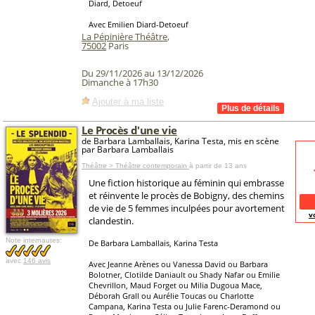
Diard, Detoeuf
Avec Emilien Diard-Detoeuf
La Pépinière Théâtre
,
75002
Paris
Du 29/11/2026 au 13/12/2026
Dimanche à 17h30
Ajouter à ma liste
Le Procès d'une vie
de Barbara Lamballais, Karina Testa, mis en scène
par Barbara Lamballais
Théâtre > Théâtre contemporain
à partir de 13 ans
Une fiction historique au féminin qui embrasse
et réinvente le procès de Bobigny, des chemins
de vie de 5 femmes inculpées pour avortement
v
clandestin.
Note internautes:
De Barbara Lamballais, Karina Testa
avec
146 avis
Avec Jeanne Arènes ou Vanessa David ou Barbara
Bolotner, Clotilde Daniault ou Shady Nafar ou Emilie
Chevrillon, Maud Forget ou Milia Dugoua Mace,
Déborah Grall ou Aurélie Toucas ou Charlotte
Campana, Karina Testa ou Julie Farenc-Deramond ou