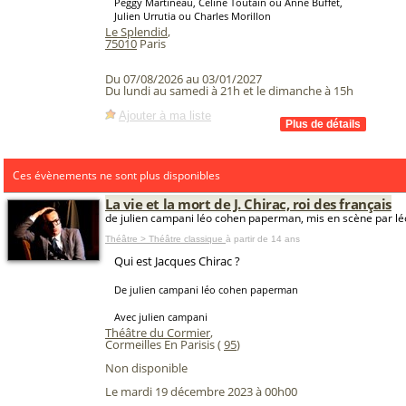
Peggy Martineau, Céline Toutain ou Anne Buffet,
Julien Urrutia ou Charles Morillon
Le Splendid
,
75010
Paris
Du 07/08/2026 au 03/01/2027
Du lundi au samedi à 21h et le dimanche à 15h
Ajouter à ma liste
Ces évènements ne sont plus disponibles
La vie et la mort de J. Chirac, roi des français
de julien campani léo cohen paperman, mis en scène par 
Théâtre > Théâtre classique
à partir de 14 ans
Qui est Jacques Chirac ?
De julien campani léo cohen paperman
Avec julien campani
Théâtre du Cormier
,
Cormeilles En Parisis (
95
)
Non disponible
Le mardi 19 décembre 2023 à 00h00