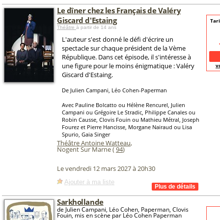
Le dîner chez les Français de Valéry
Giscard d'Estaing
Tari
Théâtre
à partir de 14 ans
L'auteur s'est donné le défi d'écrire un
spectacle sur chaque président de la Vème
République. Dans cet épisode, il s'intéresse à
une figure pour le moins énigmatique : Valéry
v
Giscard d'Estaing.
De Julien Campani, Léo Cohen-Paperman
Avec Pauline Bolcatto ou Hélène Rencurel, Julien
Campani ou Grégoire Le Stradic, Philippe Canales ou
Robin Causse, Clovis Fouin ou Mathieu Métral, Joseph
Fourez et Pierre Hancisse, Morgane Nairaud ou Lisa
Spurio, Gaia Singer
Théâtre Antoine Watteau
,
Nogent Sur Marne (
94
)
Le vendredi 12 mars 2027 à 20h30
Ajouter à ma liste
Sarkhollande
de Julien Campani, Léo Cohen, Paperman, Clovis
Fouin, mis en scène par Léo Cohen Paperman