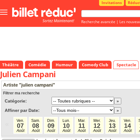
Invitations
Réduc
Bouton
menu
Sortez Maintenant!
principale
Recherche avancée
|
Les nouvea
Théâtre
Comédie
Humour
Comedy Club
Spectacle
Julien Campani
Artiste "julien campani"
Filtrer ma recherche
Catégorie:
Affiner par Date:
Ven.
Sam.
Dim.
Lun.
Mar.
Mer.
Jeu.
Ven.
«
07
08
09
10
11
12
13
14
Août
Août
Août
Août
Août
Août
Août
Août