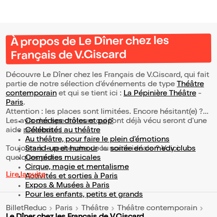
À propos de Le Dîner chez les
Français de V.Giscard
Découvre Le Dîner chez les Français de V.Giscard, qui fait
partie de notre sélection d’événements de type
Théâtre
contemporain
et qui se tient ici :
La Pépinière Théâtre
-
Paris
.
Attention : les places sont limitées. Encore hésitant(e) ?
Les avis des spectateurs qui l'ont déjà vécu seront d'une
Comédies drôles et pop’
aide précieuse !
Célébrités au théâtre
Au théâtre, pour faire le plein d’émotions
Toujours à la recherche de la sortie idéale ? Voici
Stand-up et humour
ou
soirée en comedy clubs
quelques pistes :
Comédies musicales
Cirque, magie et mentalisme
Lire la suite
Activités et sorties à Paris
Expos & Musées à Paris
Pour les enfants, petits et grands
BilletReduc
Paris
Théâtre
Théâtre contemporain