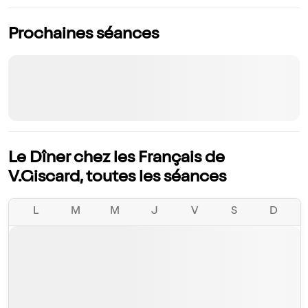
Prochaines séances
Le Dîner chez les Français de
V.Giscard, toutes les séances
L
M
M
J
V
S
D