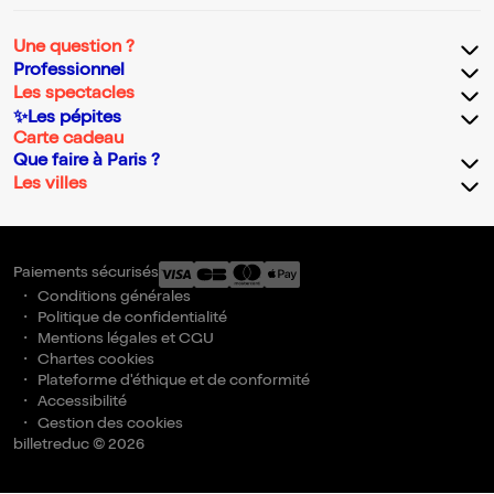
Une question ?
Professionnel
Les spectacles
✨Les pépites
Carte cadeau
Que faire à Paris ?
Les villes
Paiements sécurisés
Conditions générales
Politique de confidentialité
Mentions légales et CGU
Chartes cookies
Plateforme d'éthique et de conformité
Accessibilité
Gestion des cookies
billetreduc © 2026