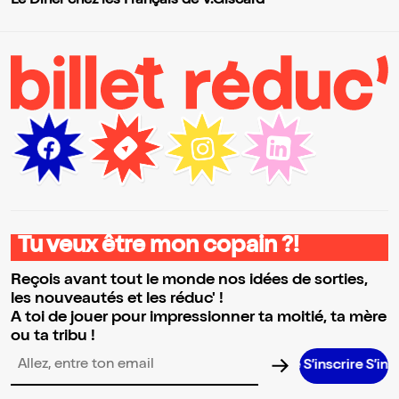
Le Dîner chez les Français de V.Giscard
Tu veux être mon copain ?!
Reçois avant tout le monde nos idées de sorties,
les nouveautés et les réduc' !
A toi de jouer pour impressionner ta moitié, ta mère
ou ta tribu !
S’inscrire S’inscrire S’ins
Adresse email pour la newsletter