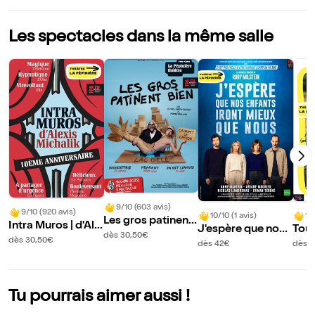
Les spectacles dans la même salle
9/10 (603 avis)
9/10 (920 avis)
10/10 (1 avis)
10
Les gros patinent
Intra Muros | d'Ale
J'espère que nos
Tout
bien
dès 30,50€
xis Michalik
dès 30,50€
enfants iront mieu
l
dès 42€
dès 3
x que nous
Tu pourrais aimer aussi !