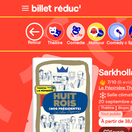
Retour
Théâtre
Comédie
Humour
Comedy clu
S
Sarkhol
7/10
(6 avis
La Pépinière Th
Salle climat
20 septembre 
Théâtre
Biopic
Tout public
À partir de 38