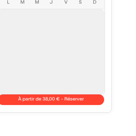
L
M
M
J
V
S
D
À partir de 38,00 € - Réserver
BENE67
2/10
eant
e scenario, des vannes tellement prévisibles, des
iens qui imitent tres mal les anciens présidents,
 votre chemin, c'est tout ce qu'il y a faire.