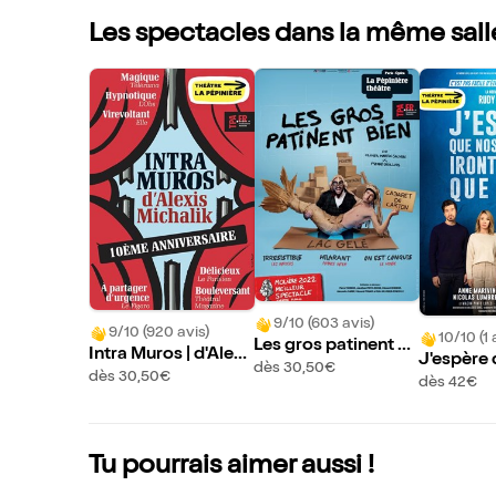
Les spectacles dans la même sall
9/10 (603 avis)
9/10 (920 avis)
10/10 (1 
Les gros patinent bi
Intra Muros | d'Alexi
J'espère 
en
dès 30,50€
s Michalik
dès 30,50€
fants iro
dès 42€
e nous
Tu pourrais aimer aussi !