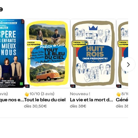
e
avis)
10/10 (3 avis)
Nouveau !
8/10 (1 a
que nos en
Tout le bleu du ciel
La vie et la mort de
Génératio
nt mieux qu
J. Chirac Roi des Fr
nd
dès 30,50€
dès 38€
dès 38€
ançais