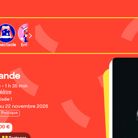
b
pectacle
Enfant
Concert
Activité
Expo et musée
lande
)
•
1 h 35 min
éâtre
isée !
au 22 novembre 2026
Politique
,00 €