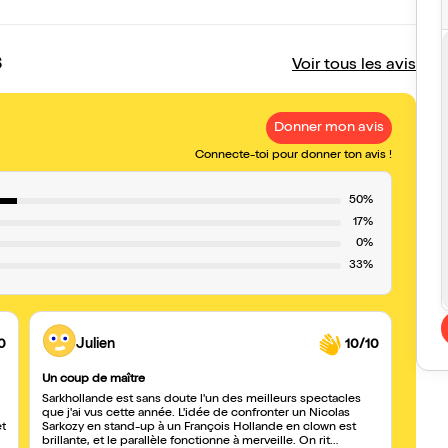
s
Voir tous les avis
Donner mon avis
Connecte-toi pour donner ton avis !
50%
17%
0%
33%
0
Julien
10/10
Un coup de maître
Afflig
Sarkhollande est sans doute l'un des meilleurs spectacles
Pas d
que j'ai vus cette année. L'idée de confronter un Nicolas
coméd
Sarkozy en stand-up à un François Hollande en clown est
passez
brillante, et le parallèle fonctionne à merveille. On rit