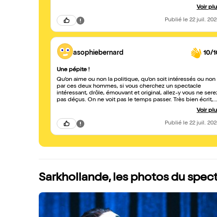
politique mordante, rythmée et particulièrement bien écrite
Voir pl
Les dialogues font mouche et l'humour est omniprésent,
sans jamais tomber dans la facilité. Coup de coeur pour la
Publié
le 22 juil. 20
dernière partie qui donne une dimension profondément
humaine au spectacle. Allez-y, que dis-je : FONCEZ-Y !
asophiebernard
10/1
Une pépite !
Qu’on aime ou non la politique, qu’on soit intéressés ou non
par ces deux hommes, si vous cherchez un spectacle
intéressant, drôle, émouvant et original, allez-y vous ne sere
pas déçus. On ne voit pas le temps passer. Très bien écrit,
super mise en scène mais surtout quel jeu ! Vraiment à ne
Voir pl
pas rater. J’y retournerai
Publié
le 22 juil. 20
Sarkhollande, les photos du spec