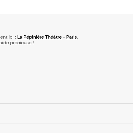
ent ici :
La Pépinière Théâtre
-
Paris
.
 aide précieuse !