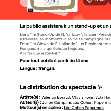
Favoris
Le public assistera à un stand-up et un
Dans " le Stand-Up de N. Sarkozy ", l'ancien Prési
Il traverse les moments-clés de sa campagne pui
Entre " le Clown de F. Hollande ": un Président tout
Français, mais qui échoue toujours.
A la fin que reste-t-il ?
Pour tout public à partir de 14 ans
Langue : français
La distribution du spectacle ✨
Artiste(s) :
Valentin Boraud
,
Clovis Fouin
,
Ada Har
Auteur(s) :
Julien Campani
,
Léo Cohen
,
Paperma
Metteur(s) en scène :
Léo Cohen Paperman