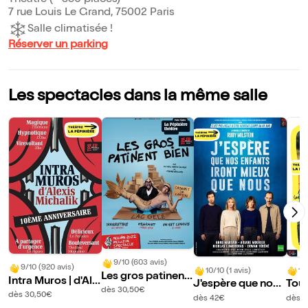
Théâtre (~ 350 places)
7 rue Louis Le Grand, 75002 Paris
Salle climatisée !
Réserver un parking
Les spectacles dans la même salle
9/10 (603 avis)
9/10 (920 avis)
10/10 (1 avis)
10
Les gros patinent
Intra Muros | d'Ale
J'espère que nos
Tout
bien
dès 30,50€
xis Michalik
dès 30,50€
enfants iront mieu
l
dès 42€
dès 3