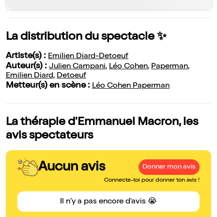
La distribution du spectacle ✨
Artiste(s) :
Emilien Diard-Detoeuf
Auteur(s) :
Julien Campani
,
Léo Cohen
,
Paperman
,
Emilien Diard
,
Detoeuf
Metteur(s) en scène :
Léo Cohen Paperman
La thérapie d'Emmanuel Macron, les
avis spectateurs
Aucun avis
Donner mon avis
Connecte-toi pour donner ton avis !
Il n'y a pas encore d'avis 😭