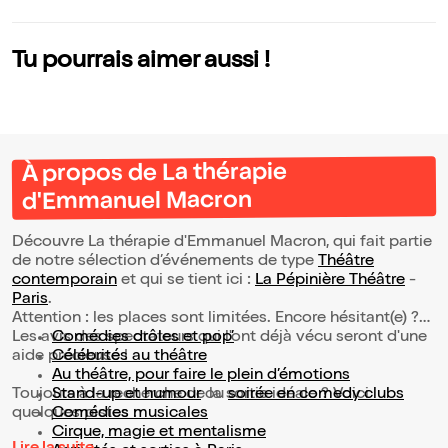
x que nous
Tu pourrais aimer aussi !
À propos de La thérapie
d'Emmanuel Macron
Découvre La thérapie d'Emmanuel Macron, qui fait partie
de notre sélection d’événements de type
Théâtre
contemporain
et qui se tient ici :
La Pépinière Théâtre
-
Paris
.
Attention : les places sont limitées. Encore hésitant(e) ?
Les avis des spectateurs qui l'ont déjà vécu seront d'une
Comédies drôles et pop’
aide précieuse !
Célébrités au théâtre
Au théâtre, pour faire le plein d’émotions
Toujours à la recherche de la sortie idéale ? Voici
Stand-up et humour
ou
soirée en comedy clubs
quelques pistes :
Comédies musicales
Cirque, magie et mentalisme