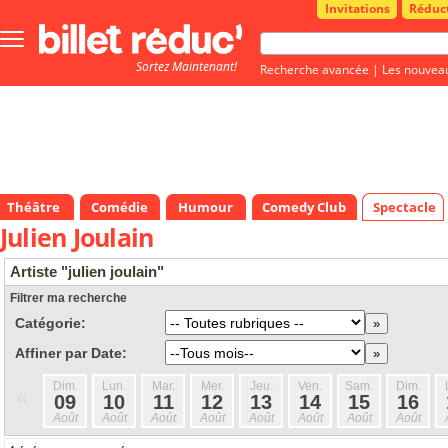
Invitations
Réduc
Bouton
menu
Sortez Maintenant!
principale
Recherche avancée
|
Les nouvea
Théâtre
Comédie
Humour
Comedy Club
Spectacle
Julien Joulain
Artiste "julien joulain"
Filtrer ma recherche
Catégorie:
Affiner par Date:
Dim.
Lun.
Mar.
Mer.
Jeu.
Ven.
Sam.
Dim.
«
09
10
11
12
13
14
15
16
Août
Août
Août
Août
Août
Août
Août
Août