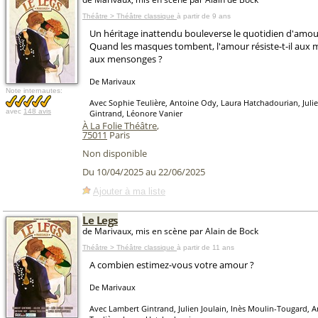
Théâtre > Théâtre classique
à partir de 9 ans
Un héritage inattendu bouleverse le quotidien d'amou
Quand les masques tombent, l'amour résiste-t-il aux 
aux mensonges ?
De Marivaux
Note internautes:
Avec Sophie Teulière, Antoine Ody, Laura Hatchadourian, Julie
avec
148 avis
Gintrand, Léonore Vanier
À La Folie Théâtre
,
75011
Paris
Non disponible
Du 10/04/2025 au 22/06/2025
Ajouter à ma liste
Le Legs
de Marivaux, mis en scène par Alain de Bock
Théâtre > Théâtre classique
à partir de 11 ans
A combien estimez-vous votre amour ?
De Marivaux
Avec Lambert Gintrand, Julien Joulain, Inès Moulin-Tougard, 