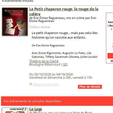
4 événements trouvés
Le Petit chaperon rouge, le rouge de la
colère
de Eve-Eloïse Ragueneau, mis en scène par Eve-
Eloïse Ragueneau
han
/ D
Théâtre > Musical
/
Le petit chaperon rouge... mais pas celui des
histoires qu'on raconte aux enfants.
De Eve-Eloïse Ragueneau
Avec Enola Rigommier, Augustin Le Palec, Léa
Gaboriau, Tiffany Savannah Gibralta, Julien Joulain
v
Théâtre de la Clarté
,
Boulogne Billancourt (
92
)
Du 02/10/2026 au 04/10/2026
Vendredi et dimanche à 20h, samedi à 15h
Ajouter à ma liste
Ces évènements ne sont plus disponibles
Le Legs
de Marivaux, mis en scène par Alain de Bock