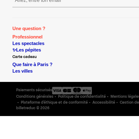
S’inscrire S’inscrire S’inscr
Une question ?
Professionnel
Les spectacles
✨Les pépites
Carte cadeau
Que faire à Paris ?
Les villes
Paiements sécurisés
Conditions générales
Politique de confidentialité
Mentions légale
Plateforme d'éthique et de conformité
Accessibilité
Gestion de
billetreduc ©
2026