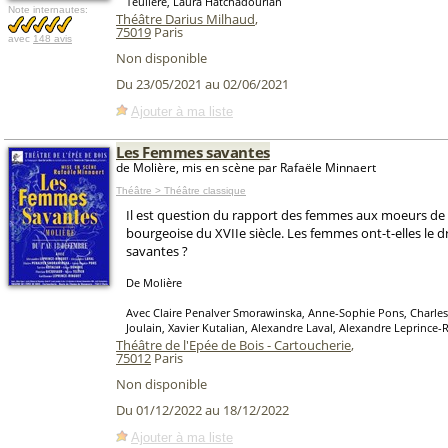
Teulière, Laura Hatchadourian
Note internautes:
Théâtre Darius Milhaud
,
75019
Paris
avec
148 avis
Non disponible
Du 23/05/2021 au 02/06/2021
Ajouter à ma liste
Les Femmes savantes
de Molière, mis en scène par Rafaële Minnaert
Théâtre > Théâtre classique
Il est question du rapport des femmes aux moeurs de 
bourgeoise du XVIIe siècle. Les femmes ont-t-elles le dr
savantes ?
De Molière
Avec Claire Penalver Smorawinska, Anne-Sophie Pons, Charles 
Joulain, Xavier Kutalian, Alexandre Laval, Alexandre Leprince-
Théâtre de l'Epée de Bois - Cartoucherie
,
75012
Paris
Non disponible
Du 01/12/2022 au 18/12/2022
Ajouter à ma liste