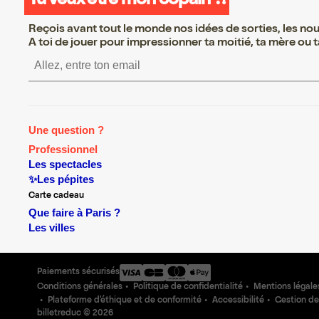
Tu veux être mon copain ?!
Reçois avant tout le monde nos idées de sorties, les nouv
A toi de jouer pour impressionner ta moitié, ta mère ou ta
S’inscrire S’inscrire S’inscrire S’in
Une question ?
Professionnel
Les spectacles
✨Les pépites
Carte cadeau
Que faire à Paris ?
Les villes
Paiements sécurisés
Conditions générales
Politique de confidentialité
Mentions légale
Plateforme d'éthique et de conformité
Accessibilité
Gestion de
billetreduc ©
2026