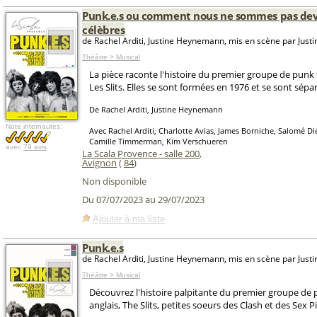
Punk.e.s ou comment nous ne sommes pas de
célèbres
de Rachel Arditi, Justine Heynemann, mis en scène par Jus
Théâtre > Musical
La pièce raconte l'histoire du premier groupe de punk 
Les Slits. Elles se sont formées en 1976 et se sont sépa
De Rachel Arditi, Justine Heynemann
Note internautes:
Avec Rachel Arditi, Charlotte Avias, James Borniche, Salomé Di
Camille Timmerman, Kim Verschueren
avec
79 avis
La Scala Provence - salle 200
,
Avignon
(
84
)
Non disponible
Du 07/07/2023 au 29/07/2023
Ajouter à ma liste
Punk.e.s
de Rachel Arditi, Justine Heynemann, mis en scène par Jus
Théâtre > Musical
Découvrez l'histoire palpitante du premier groupe de
anglais, The Slits, petites soeurs des Clash et des Sex Pi