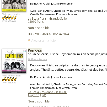
De Rachel Arditi, Justine Heynemann
Avec Rachel Arditi, Charlotte Avias, James Borniche, Salomé Di
Camille Timmerman, Kim Verschueren
Note internautes:
La Scala Paris - Grande Salle
,
75010
Paris
avec
79 avis
Non disponible
Du 27/03/2024 au 06/04/2024
Ajouter à ma liste
Punk.e.s
de Rachel Arditi, Justine Heynemann, mis en scène par Jus
Théâtre > Musical
Découvrez l'histoire palpitante du premier groupe de
anglais, The Slits, petites soeurs des Clash et des Sex Pi
Note internautes:
De Rachel Arditi, Justine Heynemann
avec
79 avis
Avec Rachel Arditi, Charlotte Avias, James Borniche, Salomé Di
Camille Timmerman, Kim Verschueren
La Scala Provence - salle 600
,
Avignon
(
84
)
Non disponible