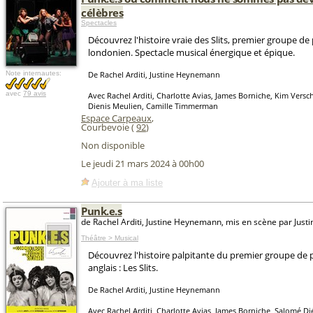
célèbres
Spectacles
Découvrez l'histoire vraie des Slits, premier groupe d
londonien. Spectacle musical énergique et épique.
Note internautes:
De Rachel Arditi, Justine Heynemann
avec
79 avis
Avec Rachel Arditi, Charlotte Avias, James Borniche, Kim Vers
Dienis Meulien, Camille Timmerman
Espace Carpeaux
,
Courbevoie (
92
)
Non disponible
Le jeudi 21 mars 2024 à 00h00
Ajouter à ma liste
Punk.e.s
de Rachel Arditi, Justine Heynemann, mis en scène par Jus
Théâtre > Musical
Découvrez l'histoire palpitante du premier groupe de
anglais : Les Slits.
De Rachel Arditi, Justine Heynemann
Avec Rachel Arditi, Charlotte Avias, James Borniche, Salomé Di