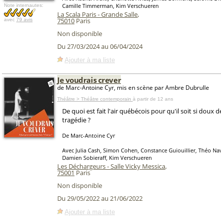
Camille Timmerman, Kim Verschueren
Note internautes:
La Scala Paris - Grande Salle
,
75010
Paris
avec
79 avis
Non disponible
Du 27/03/2024 au 06/04/2024
Ajouter à ma liste
Je voudrais crever
de Marc-Antoine Cyr, mis en scène par Ambre Dubrulle
Théâtre > Théâtre contemporain
à partir de 12 ans
De quoi est fait l'air québécois pour qu'il soit si doux d
tragédie ?
De Marc-Antoine Cyr
Avec Julia Cash, Simon Cohen, Constance Guiouillier, Théo Na
Damien Sobieraff, Kim Verschueren
Les Déchargeurs - Salle Vicky Messica
,
75001
Paris
Non disponible
Du 29/05/2022 au 21/06/2022
Ajouter à ma liste