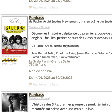
Du 29/06/2024 au 21/07/2024
Ajouter à ma liste
Punk.e.s
de Rachel Arditi, Justine Heynemann, mis en scène par Jus
Théâtre > Musical
Découvrez l'histoire palpitante du premier groupe de
anglais, The Slits, petites soeurs des Clash et des Sex Pi
De Rachel Arditi, Justine Heynemann
Avec Rachel Arditi, Charlotte Avias, James Borniche, Salomé Di
Note internautes:
Camille Timmerman, Kim Verschueren
La Scala Paris - Grande Salle
,
avec
79 avis
75010
Paris
Non disponible
Du 14/01/2025 au 30/03/2025
Ajouter à ma liste
Punk.e.s
Théâtre > Musical
L'histoire des Slits, premier groupe de punk féminin b
racontée sur scène avec une musique live.