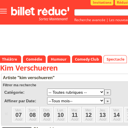
Invitations
Réduc
Bouton
menu
Sortez Maintenant!
principale
Recherche avancée
|
Les nouvea
Théâtre
Comédie
Humour
Comedy Club
Spectacle
Kim Verschueren
Artiste "kim verschueren"
Filtrer ma recherche
Catégorie:
Affiner par Date:
Ven.
Sam.
Dim.
Lun.
Mar.
Mer.
Jeu.
Ven.
«
07
08
09
10
11
12
13
14
Août
Août
Août
Août
Août
Août
Août
Août