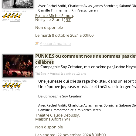
Avec Rachel Arditi, Charlotte Avias, James Borniche, Salomé Di
Camille Timmerman, Kim Verschueren
Note internautes:
Espace Michel Simon
,
Noisy Le Grand (
93
)
avec
79 avis
Non disponible
Le mardi 8 octobre 2024 à 00h00
Ajouter à ma liste
PUNK.E.S ou comment nous ne sommes pas d
célèbres
de Compagnie Soy Création, mis en scène par Justine Hey
Théâtre > Musical
à partir de 12 ans
Une jeunesse qui crie sa rage d'exister, dans un esprit q
Note internautes:
Une épopée joyeuse, musicale et théâtrale, intergénéra
avec
79 avis
De Compagnie Soy Création
Avec Rachel Arditi, Charlotte Avias, James Borniche, Salomé Di
Camille Timmerman et Kim Verschueren
Théâtre Claude Debussy
,
Maisons Alfort (
94
)
Non disponible
Le vendredi 22 novembre 2024 à 00h00