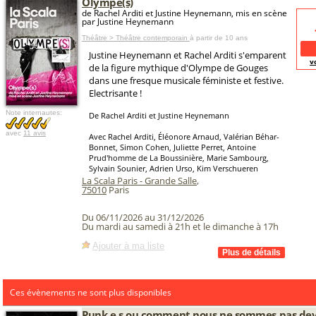
Olympe(s)
de Rachel Arditi et Justine Heynemann, mis en scène
par Justine Heynemann
Théâtre > Théâtre contemporain
à partir de 10 ans
Justine Heynemann et Rachel Arditi s'emparent
v
de la figure mythique d'Olympe de Gouges
dans une fresque musicale féministe et festive.
Electrisante !
Note internautes:
De Rachel Arditi et Justine Heynemann
avec
11 avis
Avec Rachel Arditi, Éléonore Arnaud, Valérian Béhar-
Bonnet, Simon Cohen, Juliette Perret, Antoine
Prud'homme de La Boussinière, Marie Sambourg,
Sylvain Sounier, Adrien Urso, Kim Verschueren
La Scala Paris - Grande Salle
,
75010
Paris
Du 06/11/2026 au 31/12/2026
Du mardi au samedi à 21h et le dimanche à 17h
Ajouter à ma liste
Ces évènements ne sont plus disponibles
Punk.e.s ou comment nous ne sommes pas de