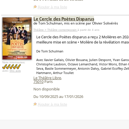
Ajouter à ma liste
Le Cercle des Poètes Disparus
de Tom Schulman, mis en scène par Olivier Solivérès
Théâtre > Théâtre contemporain
à partir de 4 ans
Le Cercle des Poètes disparus a reçu 2 Molières en 2024
meilleure mise en scène • Molière de la révélation mas
De Tom Schulman
Avec Xavier Gallais, Olivier Bouana, Julien Despont, Yvan Garou
Note internautes:
Christophe Laubion, Octave Lemarchand, Victor Mons, Ethan 
Seva, Basile Sommermeyer, Antonin Dalvy, Gabriel Ecoffey-Zell
avec
561 avis
Hartmann, Arthur Toullet
Le Théâtre Libre
,
75010
Paris
Non disponible
Du 10/09/2025 au 17/01/2026
Ajouter à ma liste