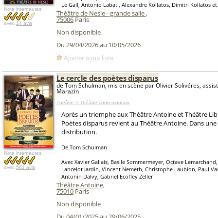
Le Gall, Antonio Labati, Alexandre Kollatos, Dimitri Kollatos et
Note internautes:
Théâtre de Nesle - grande salle
,
75006
Paris
avec
14 avis
Non disponible
Du 29/04/2026 au 10/05/2026
Ajouter à ma liste
Le cercle des poètes disparus
de Tom Schulman, mis en scène par Olivier Solivéres, assist
Marazin
Théâtre > Théâtre contemporain
Après un triomphe aux Théâtre Antoine et Théâtre Libr
Poètes disparus revient au Théâtre Antoine. Dans une
distribution.
De Tom Schulman
Note internautes:
Avec Xavier Gallais, Basile Sommermeyer, Octave Lemarchand,
avec
561 avis
Lancelot Jardin, Vincent Nemeth, Christophe Laubion, Paul Va
Antonin Dalvy, Gabriel Ecoffey Zeller
Théâtre Antoine
,
75010
Paris
Non disponible
Du 04/01/2025 au 29/06/2025