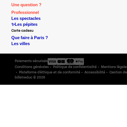
Une question ?
Professionnel
Les spectacles
✨Les pépites
Carte cadeau
Que faire à Paris ?
Les villes
Paiements sécurisés
Conditions générales
Politique de confidentialité
Mentions légale
Plateforme d'éthique et de conformité
Accessibilité
Gestion de
billetreduc ©
2026