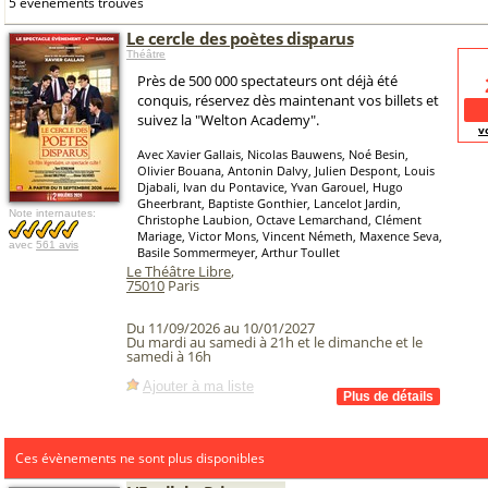
5 événements trouvés
Le cercle des poètes disparus
Théâtre
Près de 500 000 spectateurs ont déjà été
conquis, réservez dès maintenant vos billets et
suivez la "Welton Academy".
v
Avec Xavier Gallais, Nicolas Bauwens, Noé Besin,
Olivier Bouana, Antonin Dalvy, Julien Despont, Louis
Djabali, Ivan du Pontavice, Yvan Garouel, Hugo
Gheerbrant, Baptiste Gonthier, Lancelot Jardin,
Note internautes:
Christophe Laubion, Octave Lemarchand, Clément
Mariage, Victor Mons, Vincent Németh, Maxence Seva,
avec
561 avis
Basile Sommermeyer, Arthur Toullet
Le Théâtre Libre
,
75010
Paris
Du 11/09/2026 au 10/01/2027
Du mardi au samedi à 21h et le dimanche et le
samedi à 16h
Ajouter à ma liste
Ces évènements ne sont plus disponibles