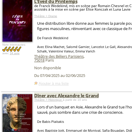
L'Eveil du Printemps
de Franck Wedekind, mis en scène par Romain Chesnel et C
assistés à la mise en scène par Élise Konczak et Luna Lavie
Théâtre > Drame
Une distribution libre donne aux femmes la parole pou
figures masculines, réinventant avec ce classique de 
De Franck Wedekind
Note internautes:
Avec Elina Machet, Salomé Garnier, Lancelot Le Gall, Alexandr
Schalk, Valentine Valeur, Emma Varich
avec
34 avis
Théâtre des Béliers Parisiens
,
75018
Paris
Non disponible
Du 07/04/2025 au 02/06/2025
Ajouter à ma liste
Dîner avec Alexandre le Grand
Théâtre > Historique
à partir de 10 ans
Lors d'un banquet en Asie, Alexandre le Grand tue l'h
sauvé, puis sombre dans une crise de conscience.
De Babis Plaïtakis
Avec Baptiste Joët, Emmanuel de Montval, Safia Bouadan, Didi