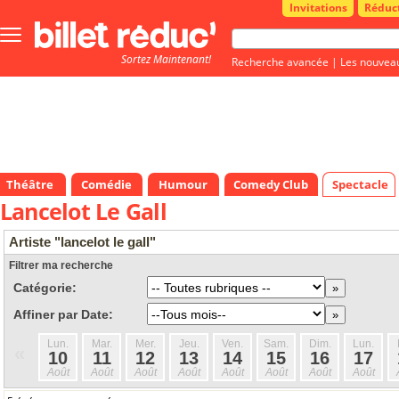
Invitations
Réduc
Bouton
menu
Sortez Maintenant!
principale
Recherche avancée
|
Les nouvea
Théâtre
Comédie
Humour
Comedy Club
Spectacle
Lancelot Le Gall
Artiste "lancelot le gall"
Filtrer ma recherche
Catégorie:
Affiner par Date:
Lun.
Mar.
Mer.
Jeu.
Ven.
Sam.
Dim.
Lun.
«
10
11
12
13
14
15
16
17
Août
Août
Août
Août
Août
Août
Août
Août