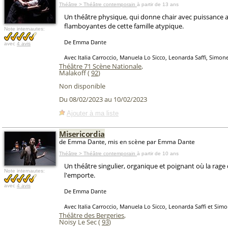
Théâtre > Théâtre contemporain
à partir de 13 ans
Un théâtre physique, qui donne chair avec puissance 
flamboyantes de cette famille atypique.
Note internautes:
De Emma Dante
avec
4 avis
Avec Italia Carroccio, Manuela Lo Sicco, Leonarda Saffi, Simon
Théâtre 71 Scène Nationale
,
Malakoff (
92
)
Non disponible
Du 08/02/2023 au 10/02/2023
Ajouter à ma liste
Misericordia
de Emma Dante, mis en scène par Emma Dante
Théâtre > Théâtre contemporain
à partir de 10 ans
Un théâtre singulier, organique et poignant où la rage 
Note internautes:
l'emporte.
avec
4 avis
De Emma Dante
Avec Italia Carroccio, Manuela Lo Sicco, Leonarda Saffi et Sim
Théâtre des Bergeries
,
Noisy Le Sec (
93
)