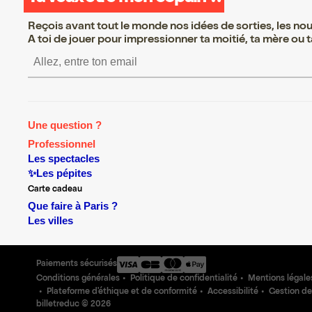
Reçois avant tout le monde nos idées de sorties, les nouv
A toi de jouer pour impressionner ta moitié, ta mère ou ta
S’inscrire S’inscrire S’inscrir
Une question ?
Professionnel
Les spectacles
✨Les pépites
Carte cadeau
Que faire à Paris ?
Les villes
Paiements sécurisés
Conditions générales
Politique de confidentialité
Mentions légale
Plateforme d'éthique et de conformité
Accessibilité
Gestion de
billetreduc ©
2026