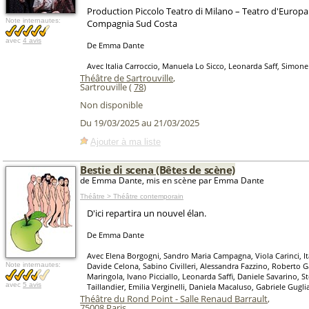
Production Piccolo Teatro di Milano – Teatro d'Europa 
Note internautes:
Compagnia Sud Costa
avec
4 avis
De Emma Dante
Avec Italia Carroccio, Manuela Lo Sicco, Leonarda Saff, Simone
Théâtre de Sartrouville
,
Sartrouville (
78
)
Non disponible
Du 19/03/2025 au 21/03/2025
Ajouter à ma liste
Bestie di scena (Bêtes de scène)
de Emma Dante, mis en scène par Emma Dante
Théâtre > Théâtre contemporain
D'ici repartira un nouvel élan.
De Emma Dante
Avec Elena Borgogni, Sandro Maria Campagna, Viola Carinci, Ita
Note internautes:
Davide Celona, Sabino Civilleri, Alessandra Fazzino, Roberto 
Maringola, Ivano Picciallo, Leonarda Saffi, Daniele Savarino, 
avec
5 avis
Taillandier, Emilia Verginelli, Daniela Macaluso, Gabriele Gugli
Théâtre du Rond Point - Salle Renaud Barrault
,
75008
Paris