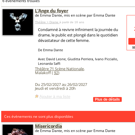
6 événements trouvés
L'Ange du foyer
de Emma Dante, mis en scène par Emma Dante
Théâtre > Drame
à partir de 16 ans
Condamné à revivre infiniment la journée du
drame, le public est plongé dans le quotidien
dévastateur de cette femme.
v
De Emma Dante
Avec David Leone, Giuditta Perriera, Ivano Picciallo,
Leonarda Saffi
Théâtre 71 Scène Nationale
,
Malakoff (
92
)
Du 25/02/2027 au 26/02/2027
Jeudi et vendredi à 20h
Ajouter à ma liste
Ces évènements ne sont plus disponibles
Misericordia
de Emma Dante, mis en scène par Emma Dante