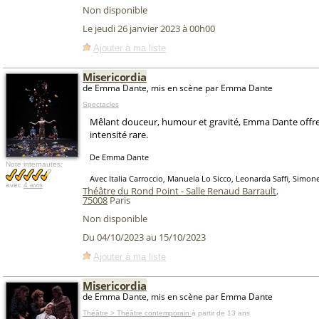
Non disponible
Le jeudi 26 janvier 2023 à 00h00
Ajouter à ma liste
Misericordia
de Emma Dante, mis en scène par Emma Dante
Spectacles
Mêlant douceur, humour et gravité, Emma Dante offre
intensité rare.
De Emma Dante
Note internautes:
Avec Italia Carroccio, Manuela Lo Sicco, Leonarda Saffi, Simon
avec
4 avis
Théâtre du Rond Point - Salle Renaud Barrault
,
75008
Paris
Non disponible
Du 04/10/2023 au 15/10/2023
Ajouter à ma liste
Misericordia
de Emma Dante, mis en scène par Emma Dante
Théâtre > Théâtre contemporain
à partir de 13 ans