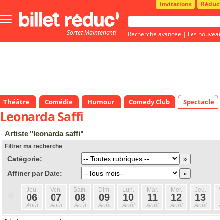
Invitations
Réduc
Bouton
menu
Sortez Maintenant!
principale
Recherche avancée
|
Les nouvea
Théâtre
Comédie
Humour
Comedy Club
Spectacle
Leonarda Saffi
Artiste "leonarda saffi"
Filtrer ma recherche
Catégorie:
Affiner par Date:
Jeu.
Ven.
Sam.
Dim.
Lun.
Mar.
Mer.
Jeu.
«
06
07
08
09
10
11
12
13
Août
Août
Août
Août
Août
Août
Août
Août