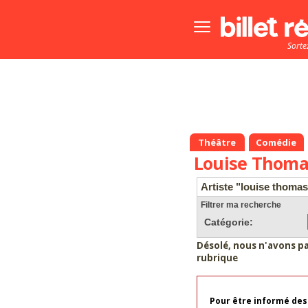
Bouton
menu
Sorte
principale
Théâtre
Comédie
Louise Thoma
Artiste "louise thomas
Filtrer ma recherche
Catégorie:
Désolé, nous n'avons p
rubrique
Pour être informé des