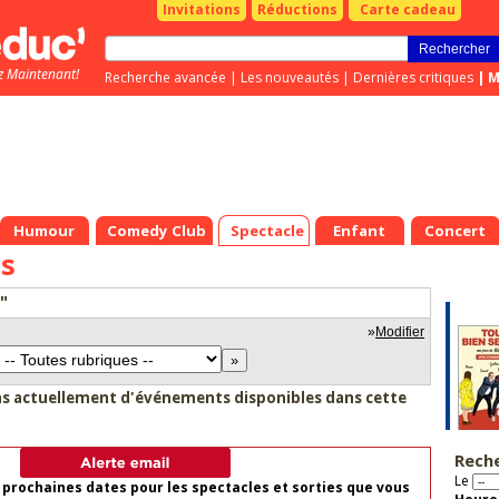
Invitations
Réductions
Carte cadeau
z Maintenant!
Recherche avancée
|
Les nouveautés
|
Dernières critiques
|
M
Humour
Comedy Club
Spectacle
Enfant
Concert
s
"
»
Modifier
as actuellement d'événements disponibles dans cette
Rech
Le
 prochaines dates pour les spectacles et sorties que vous