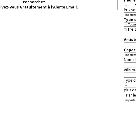
Heure 
recherchez
rivez-vous Gratuitement à l'Alerte Email.
Prix so
Type d
Titre 
Artist
Capaci
Nom de 
Ville o
Type de
plus de
Trier l