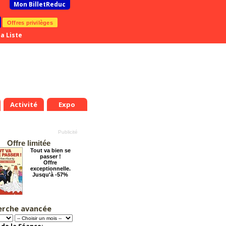
Mon BilletReduc
Offres privilèges
a Liste
Activité
Expo
Offre limitée
Tout va bien se
passer !
Offre
exceptionnelle.
Jusqu'à -57%
erche avancée
Chéri on se dit tout
!
Offre
exceptionnelle.