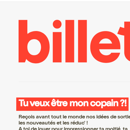
Tu veux être mon copain ?!
Reçois avant tout le monde nos idées de sorti
les nouveautés et les réduc' !
A toi de jouer pour impressionner ta moitié, ta