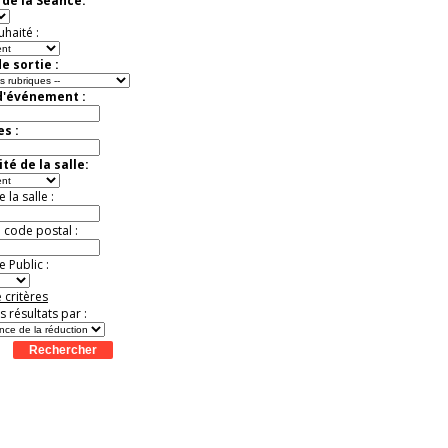
de la Séance:
Jusqu'à -57%
uhaité :
e sortie :
d'événement :
es :
té de la salle:
la salle :
u code postal :
 Public :
 critères
es résultats par :