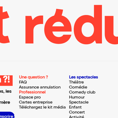
Une question ?
Les spectacles
 ?!
FAQ
Théâtre
Assurance annulation
Comédie
s, les
Professionnel
Comedy club
Espace pro
Humour
 mère
Cartes entreprise
Spectacle
Téléchargez le kit média
Enfant
Concert
inscrire S’inscrire S’inscrire S’inscrire S’inscrire S’inscrire S’inscrire S’inscrire S’inscrire S’inscrire S’inscrire S’inscrire
Activité