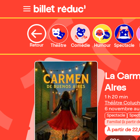
Retour
Théâtre
Comédie
Humour
Spectacle
La Carm
Aires
1 h 20 min
Théâtre Coluc
6 novembre au
Spectacle
Spect
Familial (à partir d
À partir de 22