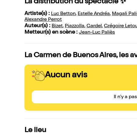
La distribution du spectacle ✨
Artiste(s) :
Luc Betton
,
Estelle Andréa
,
Magali Pal
Alexandre Perrot
Auteur(s) :
Bizet
,
Piazzolla
,
Gardel
,
Grégoire Leto
Metteur(s) en scène :
Jean-Luc Paliès
La Carmen de Buenos Aires, les a
Aucun avis
Il n'y a pa
Le lieu