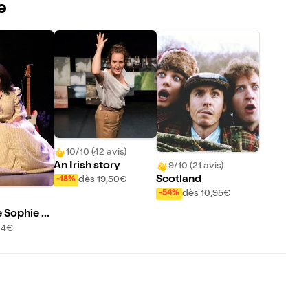
e
10/10 (42 avis)
An Irish story
9/10 (21 avis)
Scotland
dès 19,50€
-18%
dès 10,95€
-54%
 Sophie d
es jours S
24€