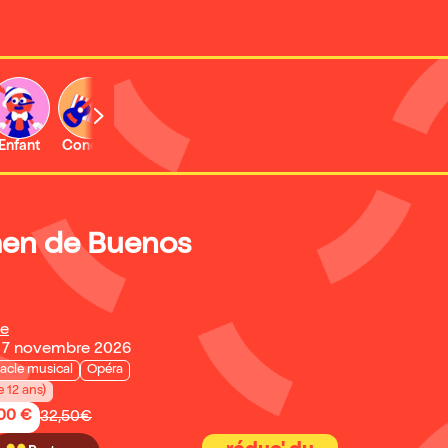
Enfant
Concert
Activité
Expo et musée
en de Buenos
he
 7 novembre 2026
acle musical
Opéra
e 12 ans)
,00 €
32,50€