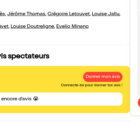
iès
,
Jérôme Thomas
,
Grégoire Letouvet
,
Louise Jallu
,
uvet
,
Louise Doutreligne
,
Evelio Minano
vis spectateurs
Donner mon avis
Connecte-toi pour donner ton avis !
s encore d'avis 😭