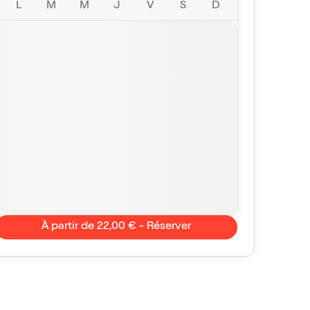
L
M
M
J
V
S
D
À partir de 22,00 € - Réserver