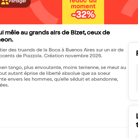
réduc' du
Partager
moment
-32%
 mêle au grands airs de Bizet, ceux de
neon.
ier des truands de la Boca à Buenos Aires sur un air de
accents de Piazzola. Création novembre 2026.
men tango, plus envoutante, moins terrienne, se meut au
out autant éprise de liberté absolue que sa soeur
ante envers les hommes, qu'elle séduit et abandonne,
ées.