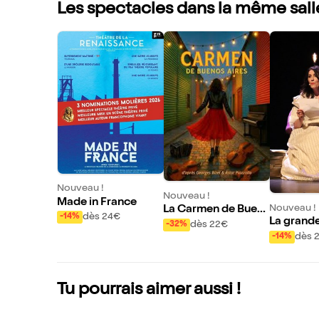
Les spectacles dans la même sall
Nouveau !
Nouveau !
Made in France
Nouveau !
La Carmen de Buen
dès 24€
-14%
La grande
os Aires
dès 22€
-32%
ans Tous l
dès 
-14%
uzanne
Tu pourrais aimer aussi !