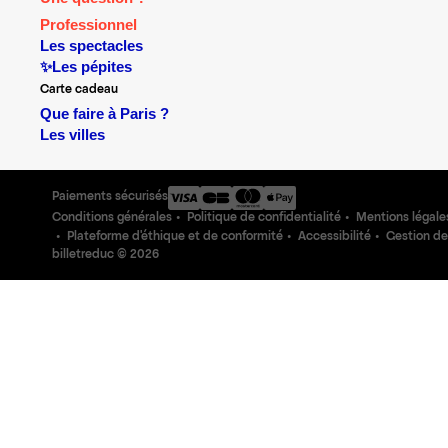
Professionnel
Les spectacles
✨Les pépites
Carte cadeau
Que faire à Paris ?
Les villes
Paiements sécurisés
Conditions générales
Politique de confidentialité
Mentions légale
Plateforme d'éthique et de conformité
Accessibilité
Gestion de
billetreduc ©
2026