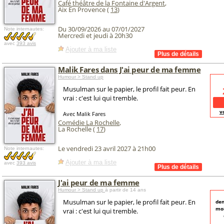
Café théâtre de la Fontaine d'Argent
,
Aix En Provence (
13
)
Du 30/09/2026 au 07/01/2027
Note internautes:
Mercredi et jeudi à 20h30
avec
393 avis
Ajouter à ma liste
Malik Fares dans J'ai peur de ma femme
Humour > Stand up
Musulman sur le papier, le profil fait peur. En
vrai : c'est lui qui tremble.
v
Avec Malik Fares
Comédie La Rochelle
,
La Rochelle (
17
)
Le vendredi 23 avril 2027 à 21h00
Note internautes:
Ajouter à ma liste
avec
393 avis
J'ai peur de ma femme
Humour > Stand up
à partir de 14 ans
Musulman sur le papier, le profil fait peur. En
de
moi
vrai : c'est lui qui tremble.