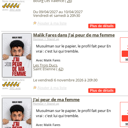
Bourg Lès Valence (
26
)
Note internautes:
avec
393 avis
Du 09/04/2027 au 10/04/2027
Vendredi et samedi à 20h30
Ajouter à ma liste
Malik Fares dans J'ai peur de ma femme
Humour > Stand up
Musulman sur le papier, le profil fait peur En
vrai : c'est lui qui tremble.
v
Avec Malik Fares
Les Trois Ducs
,
Saint Etienne (
42
)
Le vendredi 6 novembre 2026 à 20h30
Note internautes:
Ajouter à ma liste
avec
393 avis
J'ai peur de ma femme
Humour > Stand up
Musulman sur le papier, le profil fait peur En
vrai : c'est lui qui tremble.
v
Avec Malik Fares