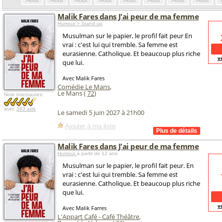
Août
Août
Août
Août
Août
Août
Août
Août
Malik Fares dans J'ai peur de ma femme
Humour > Stand up
Musulman sur le papier, le profil fait peur En
vrai : c'est lui qui tremble. Sa femme est
eurasienne. Catholique. Et beaucoup plus riche
v
que lui.
Avec Malik Fares
Comédie Le Mans
,
Le Mans (
72
)
Note internautes:
avec
393 avis
Le samedi 5 juin 2027 à 21h00
Ajouter à ma liste
Malik Fares dans J'ai peur de ma femme
Humour
à partir de 12 ans
Musulman sur le papier, le profil fait peur. En
vrai : c'est lui qui tremble. Sa femme est
eurasienne. Catholique. Et beaucoup plus riche
que lui.
v
Avec Malik Farres
L'Appart Café - Café Théâtre
,