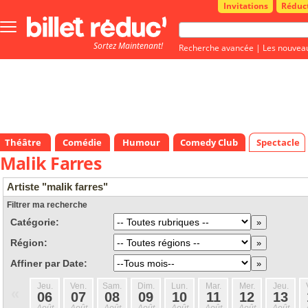
Invitations
Réduc
Bouton
menu
Sortez Maintenant!
principale
Recherche avancée
|
Les nouvea
Théâtre
Comédie
Humour
Comedy Club
Spectacle
Malik Farres
Artiste "malik farres"
Filtrer ma recherche
Catégorie:
Région:
Affiner par Date:
Jeu.
Ven.
Sam.
Dim.
Lun.
Mar.
Mer.
Jeu.
«
06
07
08
09
10
11
12
13