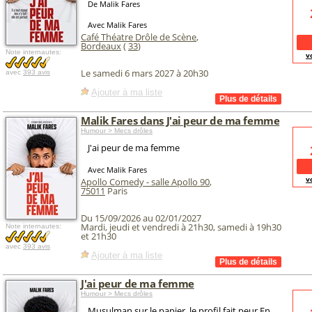
De Malik Fares
Avec Malik Fares
Café Théatre Drôle de Scène
,
Bordeaux
(
33
)
Note internautes:
v
Le samedi 6 mars 2027 à 20h30
avec
393 avis
Ajouter à ma liste
Malik Fares dans J'ai peur de ma femme
Humour > Mecs drôles
J'ai peur de ma femme
Avec Malik Fares
v
Apollo Comedy - salle Apollo 90
,
75011
Paris
Du 15/09/2026 au 02/01/2027
Mardi, jeudi et vendredi à 21h30, samedi à 19h30
Note internautes:
et 21h30
avec
393 avis
Ajouter à ma liste
J'ai peur de ma femme
Humour > Mecs drôles
Musulman sur le papier, le profil fait peur En