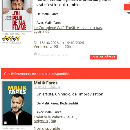
vrai : c'est lui qui tremble.
v
De Malik Fares
Avec Malik Fares
Le Complexe Café-Théâtre - salle du bas
,
Lyon
(
69
)
Note internautes:
Du 16/10/2026 au 16/10/2026
avec
393 avis
Vendredi à 19h et 20h
Ajouter à ma liste
Ces évènements ne sont plus disponibles
Malik Fares
Humour > Stand up
Un artiste, un micro, de l'improvisation
De Malik Fares, Reda Seddiki
Avec Malik Fares
Théâtre le Palace - Salle 3
,
Avignon
(
84
)
Non disponible
Note internautes: