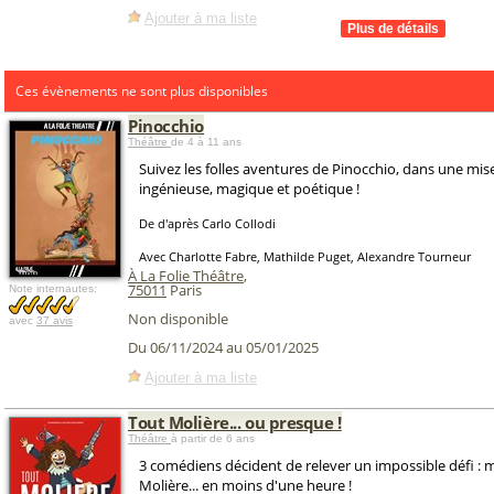
Ajouter à ma liste
Ces évènements ne sont plus disponibles
Pinocchio
Théâtre
de 4 à 11 ans
Suivez les folles aventures de Pinocchio, dans une mis
ingénieuse, magique et poétique !
De d'après Carlo Collodi
Avec Charlotte Fabre, Mathilde Puget, Alexandre Tourneur
À La Folie Théâtre
,
75011
Paris
Note internautes:
Non disponible
avec
37 avis
Du 06/11/2024 au 05/01/2025
Ajouter à ma liste
Tout Molière... ou presque !
Théâtre
à partir de 6 ans
3 comédiens décident de relever un impossible défi : 
Molière... en moins d'une heure !