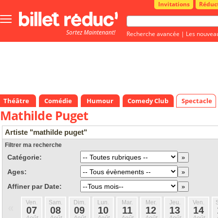
Invitations
Réduc
Bouton
menu
Sortez Maintenant!
principale
Recherche avancée
|
Les nouvea
Théâtre
Comédie
Humour
Comedy Club
Spectacle
Mathilde Puget
Artiste "mathilde puget"
Filtrer ma recherche
Catégorie:
Ages:
Affiner par Date:
Ven.
Sam.
Dim.
Lun.
Mar.
Mer.
Jeu.
Ven.
«
07
08
09
10
11
12
13
14