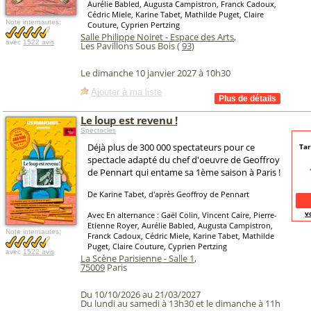
Aurélie Babled, Augusta Campistron, Franck Cadoux,
Cédric Miele, Karine Tabet, Mathilde Puget, Claire
Note internautes:
Couture, Cyprien Pertzing
Salle Philippe Noiret - Espace des Arts
,
avec
1522 avis
Les Pavillons Sous Bois (
93
)
Le dimanche 10 janvier 2027 à 10h30
Ajouter à ma liste
Le loup est revenu !
Spectacles
Déjà plus de 300 000 spectateurs pour ce
Tar
spectacle adapté du chef d'oeuvre de Geoffroy
de Pennart qui entame sa 1ème saison à Paris !
De Karine Tabet, d'après Geoffroy de Pennart
v
Avec En alternance : Gaël Colin, Vincent Caire, Pierre-
Etienne Royer, Aurélie Babled, Augusta Campistron,
Note internautes:
Franck Cadoux, Cédric Miele, Karine Tabet, Mathilde
Puget, Claire Couture, Cyprien Pertzing
avec
1522 avis
La Scène Parisienne - Salle 1
,
75009
Paris
Du 10/10/2026 au 21/03/2027
Du lundi au samedi à 13h30 et le dimanche à 11h