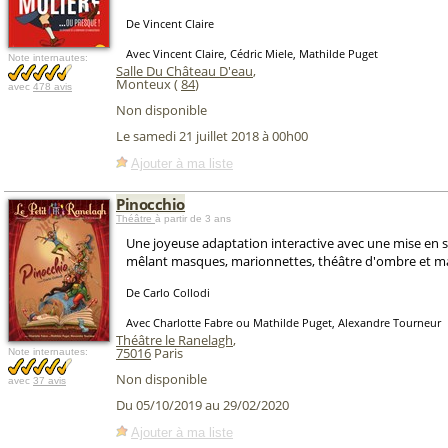
De Vincent Claire
Avec Vincent Claire, Cédric Miele, Mathilde Puget
Note internautes:
Salle Du Château D'eau
,
Monteux (
84
)
avec
478 avis
Non disponible
Le samedi 21 juillet 2018 à 00h00
Ajouter à ma liste
Pinocchio
Théâtre
à partir de 3 ans
Une joyeuse adaptation interactive avec une mise en 
mêlant masques, marionnettes, théâtre d'ombre et ma
De Carlo Collodi
Avec Charlotte Fabre ou Mathilde Puget, Alexandre Tourneur
Théâtre le Ranelagh
,
75016
Paris
Note internautes:
Non disponible
avec
37 avis
Du 05/10/2019 au 29/02/2020
Ajouter à ma liste