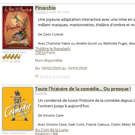
Pinocchio
Théâtre
à partir de 3 ans
Une joyeuse adaptation interactive avec une mise en 
mêlant masques, marionnettes, théâtre d'ombre et ma
De Carlo Collodi
Avec Charlotte Fabre ou Amélie Gonin ou Mathilde Puget, Al
Théâtre le Ranelagh
,
75016
Paris
Note internautes:
Non disponible
avec
37 avis
Du 18/02/2020 au 10/03/2020
Ajouter à ma liste
Toute l'histoire de la comédie... Ou presque !
Comédie
Un condensé de toute l'histoire de la comédie depuis l
l'univers jusqu'à aujourd'hui.
De Vincent Caire
Avec Vincent Caire, Gaël Colin, Franck Cadoux, Cédric Miele, 
Au Coin de la Lune
,
Avignon
(
84
)
Note internautes: