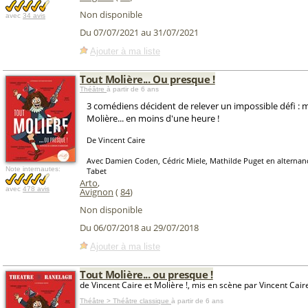
Non disponible
avec
34 avis
Du 07/07/2021 au 31/07/2021
Ajouter à ma liste
Tout Molière... Ou presque !
Théâtre
à partir de 6 ans
3 comédiens décident de relever un impossible défi : 
Molière... en moins d'une heure !
De Vincent Caire
Avec Damien Coden, Cédric Miele, Mathilde Puget en alternan
Note internautes:
Tabet
Arto
,
avec
478 avis
Avignon
(
84
)
Non disponible
Du 06/07/2018 au 29/07/2018
Ajouter à ma liste
Tout Molière... ou presque !
de Vincent Caire et Molière !, mis en scène par Vincent Cair
Théâtre > Théâtre classique
à partir de 6 ans