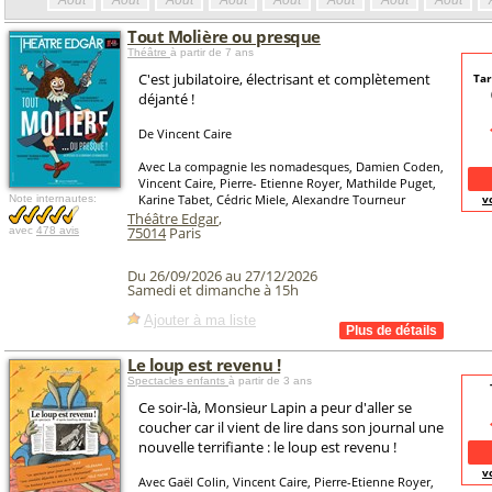
Août
Août
Août
Août
Août
Août
Août
Août
Tout Molière ou presque
Théâtre
à partir de 7 ans
C'est jubilatoire, électrisant et complètement
Tar
déjanté !
De Vincent Caire
Avec La compagnie les nomadesques, Damien Coden,
Vincent Caire, Pierre- Etienne Royer, Mathilde Puget,
Karine Tabet, Cédric Miele, Alexandre Tourneur
v
Note internautes:
Théâtre Edgar
,
75014
Paris
avec
478 avis
Du 26/09/2026 au 27/12/2026
Samedi et dimanche à 15h
Ajouter à ma liste
Le loup est revenu !
Spectacles enfants
à partir de 3 ans
Ce soir-là, Monsieur Lapin a peur d'aller se
coucher car il vient de lire dans son journal une
nouvelle terrifiante : le loup est revenu !
v
Avec Gaël Colin, Vincent Caire, Pierre-Etienne Royer,