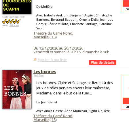
De Molière
v
Avec Isabelle Arekion, Benjamin Augier, Christophe
Note internautes:
Barrières, Bertrand Bauquin, Ornella Delia, Jean-Luc
Gomis, Cédric Milioto, Charlotte Santiago, Caroline
avec
16 avis
Sault
Théâtre du Carré Rond
,
Marseille
(
13
)
Du 12/12/2026 au 20/12/2026
Vendredi et samedi à 20h15, dimanche à 16h
Ajouter à ma liste
Les bonnes
Théâtre
Les bonnes, Claire et Solange, se livrent à des
jeux de rôles pervers envers leur maîtresse,
Madame, dans le but de la tuer...
De Jean Genet
v
Avec Anaïs Fiastre, Anne Moriceau, Sigrid Objilère
Théâtre du Carré Rond
,
Marseille
(
13
)