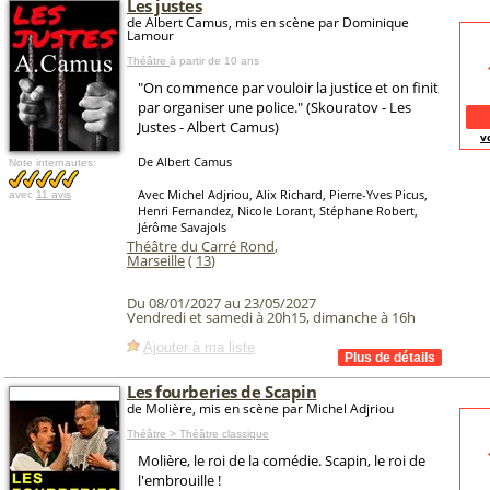
Les justes
de Albert Camus, mis en scène par Dominique
Lamour
Théâtre
à partir de 10 ans
"On commence par vouloir la justice et on finit
par organiser une police." (Skouratov - Les
Justes - Albert Camus)
v
De Albert Camus
Note internautes:
Avec Michel Adjriou, Alix Richard, Pierre-Yves Picus,
avec
11 avis
Henri Fernandez, Nicole Lorant, Stéphane Robert,
Jérôme Savajols
Théâtre du Carré Rond
,
Marseille
(
13
)
Du 08/01/2027 au 23/05/2027
Vendredi et samedi à 20h15, dimanche à 16h
Ajouter à ma liste
Les fourberies de Scapin
de Molière, mis en scène par Michel Adjriou
Théâtre > Théâtre classique
Molière, le roi de la comédie. Scapin, le roi de
l'embrouille !