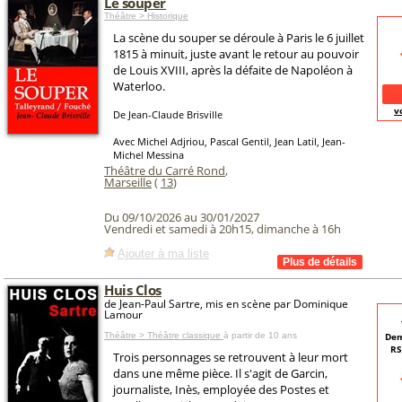
Le souper
Théâtre > Historique
La scène du souper se déroule à Paris le 6 juillet
1815 à minuit, juste avant le retour au pouvoir
de Louis XVIII, après la défaite de Napoléon à
Waterloo.
v
De Jean-Claude Brisville
Avec Michel Adjriou, Pascal Gentil, Jean Latil, Jean-
Michel Messina
Théâtre du Carré Rond
,
Marseille
(
13
)
Du 09/10/2026 au 30/01/2027
Vendredi et samedi à 20h15, dimanche à 16h
Ajouter à ma liste
Huis Clos
de Jean-Paul Sartre, mis en scène par Dominique
Lamour
Théâtre > Théâtre classique
à partir de 10 ans
Dem
RS
Trois personnages se retrouvent à leur mort
dans une même pièce. Il s'agit de Garcin,
journaliste, Inès, employée des Postes et