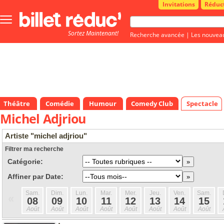
Invitations
Réduc
Bouton
menu
Sortez Maintenant!
principale
Recherche avancée
|
Les nouvea
Théâtre
Comédie
Humour
Comedy Club
Spectacle
Michel Adjriou
Artiste "michel adjriou"
Filtrer ma recherche
Catégorie:
Affiner par Date:
Sam.
Dim.
Lun.
Mar.
Mer.
Jeu.
Ven.
Sam.
«
08
09
10
11
12
13
14
15
Août
Août
Août
Août
Août
Août
Août
Août