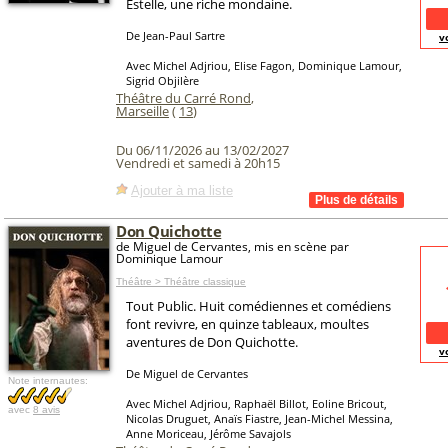
Estelle, une riche mondaine.
De Jean-Paul Sartre
v
Avec Michel Adjriou, Elise Fagon, Dominique Lamour,
Sigrid Objilère
Théâtre du Carré Rond
,
Marseille
(
13
)
Du 06/11/2026 au 13/02/2027
Vendredi et samedi à 20h15
Ajouter à ma liste
Don Quichotte
de Miguel de Cervantes, mis en scène par
Dominique Lamour
Théâtre > Théâtre classique
Tout Public. Huit comédiennes et comédiens
font revivre, en quinze tableaux, moultes
aventures de Don Quichotte.
v
De Miguel de Cervantes
Note internautes:
Avec Michel Adjriou, Raphaël Billot, Eoline Bricout,
avec
8 avis
Nicolas Druguet, Anaïs Fiastre, Jean-Michel Messina,
Anne Moriceau, Jérôme Savajols