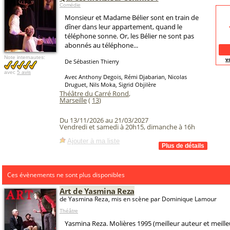
Comédie
Monsieur et Madame Bélier sont en train de
dîner dans leur appartement, quand le
téléphone sonne. Or, les Bélier ne sont pas
abonnés au téléphone...
Note internautes:
v
De Sébastien Thierry
avec
5 avis
Avec Anthony Degois, Rémi Djabarian, Nicolas
Druguet, Nils Moka, Sigrid Objilère
Théâtre du Carré Rond
,
Marseille
(
13
)
Du 13/11/2026 au 21/03/2027
Vendredi et samedi à 20h15, dimanche à 16h
Ajouter à ma liste
Ces évènements ne sont plus disponibles
Art de Yasmina Reza
de Yasmina Reza, mis en scène par Dominique Lamour
Théâtre
Yasmina Reza. Molières 1995 (meilleur auteur et meille