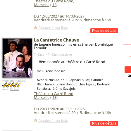
Théâtre du Carré Rond
,
Marseille
(
13
)
Du 12/03/2027 au 14/03/2027
Vendredi et samedi à 20h15, dimanche à 16h
Ajouter à ma liste
La Cantatrice Chauve
de Eugène Ionesco, mis en scène par Dominique
Lamour
Théâtre > Théâtre classique
18ème année au théâtre du Carré Rond.
De Eugène Ionesco
v
Avec Michel Adjriou, Raphaël Billot, Candice
Note internautes:
Blanchamp, Eoline Bricout, Elise Fagon, Bertrand
Sanabria, Jérôme Savajols.
avec
15 avis
Théâtre du Carré Rond
,
Marseille
(
13
)
Du 20/11/2026 au 22/11/2026
Vendredi et samedi à 20h15, dimanche à 16h
Ajouter à ma liste