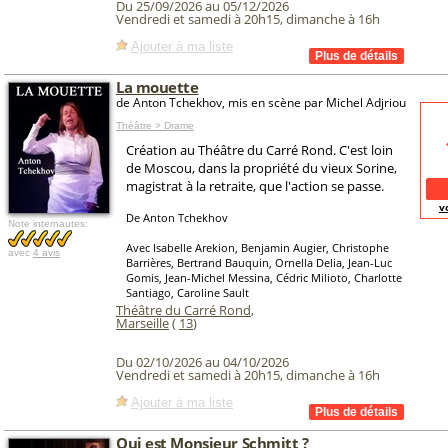
Du 25/09/2026 au 05/12/2026
Vendredi et samedi à 20h15, dimanche à 16h
Ajouter à ma liste
La mouette
de Anton Tchekhov, mis en scène par Michel Adjriou
Théâtre > Drame
Création au Théâtre du Carré Rond. C'est loin
de Moscou, dans la propriété du vieux Sorine,
magistrat à la retraite, que l'action se passe.
v
De Anton Tchekhov
Note internautes:
Avec Isabelle Arekion, Benjamin Augier, Christophe
avec
4 avis
Barrières, Bertrand Bauquin, Ornella Delia, Jean-Luc
Gomis, Jean-Michel Messina, Cédric Milioto, Charlotte
Santiago, Caroline Sault
Théâtre du Carré Rond
,
Marseille
(
13
)
Du 02/10/2026 au 04/10/2026
Vendredi et samedi à 20h15, dimanche à 16h
Ajouter à ma liste
Qui est Monsieur Schmitt ?