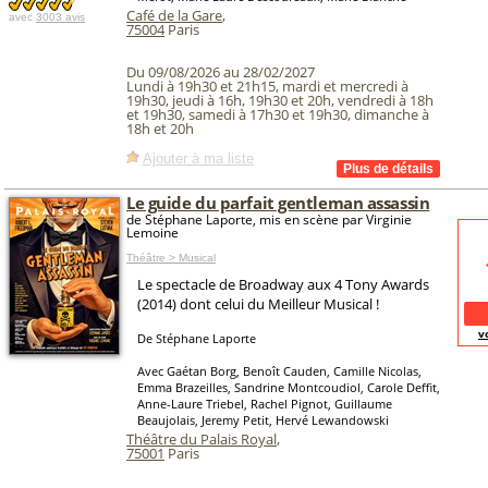
Café de la Gare
,
avec
3003 avis
75004
Paris
Du 09/08/2026 au 28/02/2027
Lundi à 19h30 et 21h15, mardi et mercredi à
19h30, jeudi à 16h, 19h30 et 20h, vendredi à 18h
et 19h30, samedi à 17h30 et 19h30, dimanche à
18h et 20h
Ajouter à ma liste
Le guide du parfait gentleman assassin
de Stéphane Laporte, mis en scène par Virginie
Lemoine
Théâtre > Musical
Le spectacle de Broadway aux 4 Tony Awards
(2014) dont celui du Meilleur Musical !
v
De Stéphane Laporte
Avec Gaétan Borg, Benoît Cauden, Camille Nicolas,
Emma Brazeilles, Sandrine Montcoudiol, Carole Deffit,
Anne-Laure Triebel, Rachel Pignot, Guillaume
Beaujolais, Jeremy Petit, Hervé Lewandowski
Théâtre du Palais Royal
,
75001
Paris