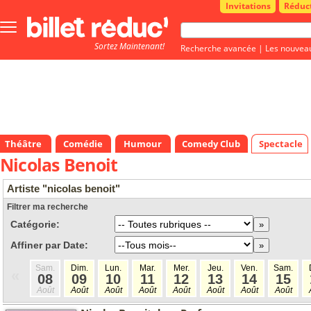
Invitations
Réduc
Bouton
menu
Sortez Maintenant!
principale
Recherche avancée
|
Les nouvea
Théâtre
Comédie
Humour
Comedy Club
Spectacle
Nicolas Benoit
Artiste "nicolas benoit"
Filtrer ma recherche
Catégorie:
Affiner par Date:
Sam.
Dim.
Lun.
Mar.
Mer.
Jeu.
Ven.
Sam.
«
08
09
10
11
12
13
14
15
Août
Août
Août
Août
Août
Août
Août
Août