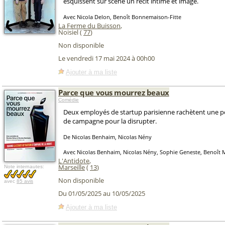
esquissent sur scène un récit intime et imagé.
Avec Nicola Delon, Benoît Bonnemaison-Fitte
La Ferme du Buisson
,
Noisiel (
77
)
Non disponible
Le vendredi 17 mai 2024 à 00h00
Ajouter à ma liste
Parce que vous mourrez beaux
Comédie
Deux employés de startup parisienne rachètent une 
de campagne pour la disrupter.
De Nicolas Benhaim, Nicolas Nény
Avec Nicolas Benhaim, Nicolas Nény, Sophie Geneste, Benoît 
L'Antidote
,
Marseille
(
13
)
Note internautes:
Non disponible
avec
85 avis
Du 01/05/2025 au 10/05/2025
Ajouter à ma liste