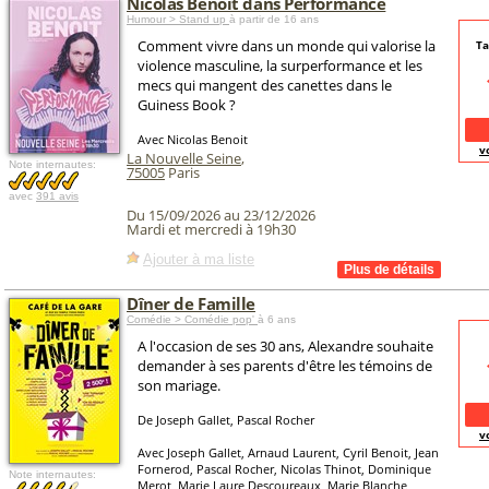
Nicolas Benoit dans Performance
Humour > Stand up
à partir de 16 ans
Comment vivre dans un monde qui valorise la
Ta
violence masculine, la surperformance et les
mecs qui mangent des canettes dans le
Guiness Book ?
Avec Nicolas Benoit
v
La Nouvelle Seine
,
Note internautes:
75005
Paris
avec
391 avis
Du 15/09/2026 au 23/12/2026
Mardi et mercredi à 19h30
Ajouter à ma liste
Dîner de Famille
Comédie > Comédie pop'
à 6 ans
A l'occasion de ses 30 ans, Alexandre souhaite
demander à ses parents d'être les témoins de
son mariage.
De Joseph Gallet, Pascal Rocher
v
Avec Joseph Gallet, Arnaud Laurent, Cyril Benoit, Jean
Fornerod, Pascal Rocher, Nicolas Thinot, Dominique
Note internautes:
Merot, Marie Laure Descoureaux, Marie Blanche