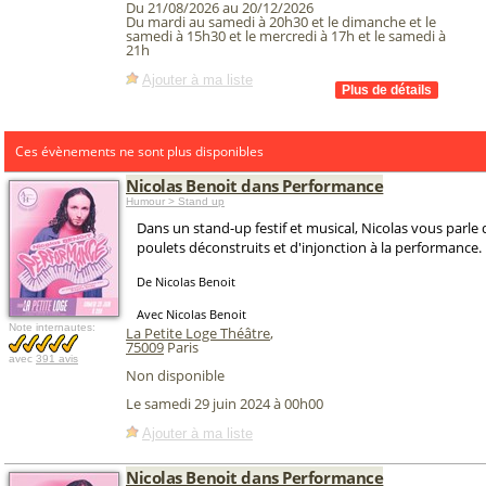
Du 21/08/2026 au 20/12/2026
Du mardi au samedi à 20h30 et le dimanche et le
samedi à 15h30 et le mercredi à 17h et le samedi à
21h
Ajouter à ma liste
Ces évènements ne sont plus disponibles
Nicolas Benoit dans Performance
Humour > Stand up
Dans un stand-up festif et musical, Nicolas vous parle 
poulets déconstruits et d'injonction à la performance.
De Nicolas Benoit
Avec Nicolas Benoit
Note internautes:
La Petite Loge Théâtre
,
75009
Paris
avec
391 avis
Non disponible
Le samedi 29 juin 2024 à 00h00
Ajouter à ma liste
Nicolas Benoit dans Performance