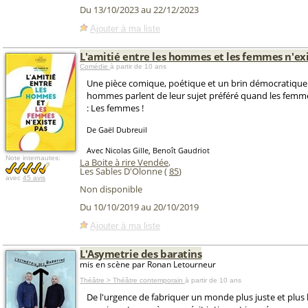
Du 13/10/2023 au 22/12/2023
Ajouter à ma liste
L'amitié entre les hommes et les femmes n'exi
Comédie
à partir de 10 ans
Une pièce comique, poétique et un brin démocratiqu
hommes parlent de leur sujet préféré quand les femme
: Les femmes !
De Gaël Dubreuil
Avec Nicolas Gille, Benoît Gaudriot
Note internautes:
La Boite à rire Vendée
,
Les Sables D'Olonne (
85
)
avec
45 avis
Non disponible
Du 10/10/2019 au 20/10/2019
Ajouter à ma liste
L'Asymetrie des baratins
mis en scène par Ronan Letourneur
Théâtre > Théâtre contemporain
à partir de 10 ans
De l'urgence de fabriquer un monde plus juste et plus h