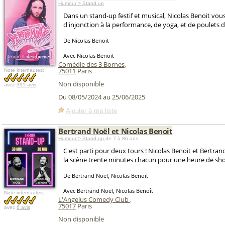
Humour > Stand up
Dans un stand-up festif et musical, Nicolas Benoit vous
d'injonction à la performance, de yoga, et de poulets d
De Nicolas Benoit
Avec Nicolas Benoit
Comédie des 3 Bornes
,
75011
Paris
Note internautes:
Non disponible
avec
391 avis
Du 08/05/2024 au 25/06/2025
Ajouter à ma liste
Bertrand Noël et Nicolas Benoit
Humour > Stand up
de 7 à 86 ans
C'est parti pour deux tours ! Nicolas Benoit et Bertra
la scène trente minutes chacun pour une heure de sh
De Bertrand Noël, Nicolas Benoit
Avec Bertrand Noël, Nicolas Benoît
Note internautes:
L'Angelus Comedy Club
,
75017
Paris
avec
6 avis
Non disponible