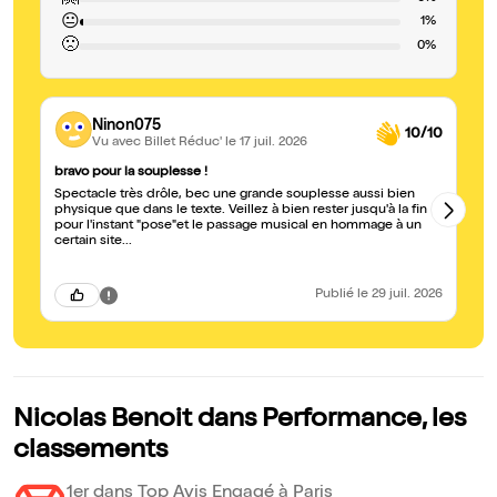
😐
1%
🙁
0%
Ninon075
10/10
Vu avec Billet Réduc'
le 17 juil. 2026
bravo pour la souplesse !
S
Spectacle très drôle, bec une grande souplesse aussi bien
D'
physique que dans le texte. Veillez à bien rester jusqu'à la fin
br
pour l'instant "pose"et le passage musical en hommage à un
certain site...
Publié
le 29 juil. 2026
Nicolas Benoit dans Performance, les
classements
1er dans Top Avis Engagé à Paris