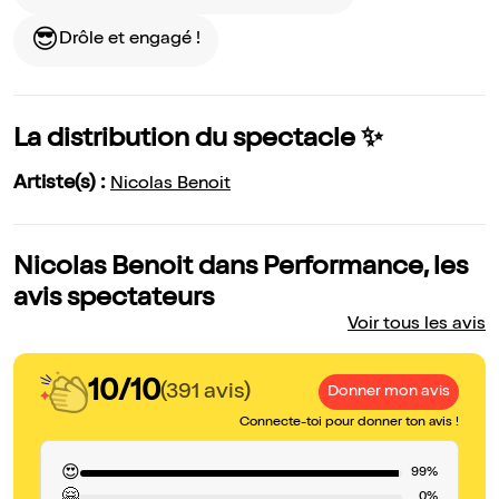
😎
Drôle et engagé !
La distribution du spectacle ✨
Artiste(s) :
Nicolas Benoit
Nicolas Benoit dans Performance, les
avis spectateurs
Voir tous les avis
10/10
(391 avis)
Donner mon avis
Connecte-toi pour donner ton avis !
😍
99%
🤗
0%