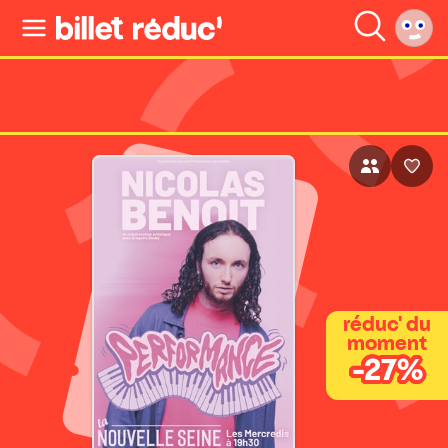
réduc' du
moment
-27%