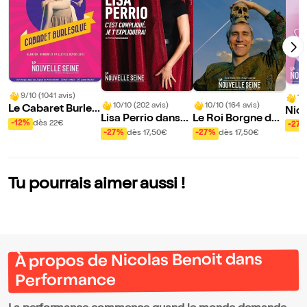
9/10 (1041 avis)
10
10/10 (202 avis)
10/10 (164 avis)
Le Cabaret Burles
Nico
Lisa Perrio dans
Le Roi Borgne dan
que
ns 
-12%
dès 22€
-27
C'est compliqué, j
s La vie ou la mort
-27%
dès 17,50€
-27%
dès 17,50€
e t'expliquerai
?
Tu pourrais aimer aussi !
À propos de Nicolas Benoit dans
Performance