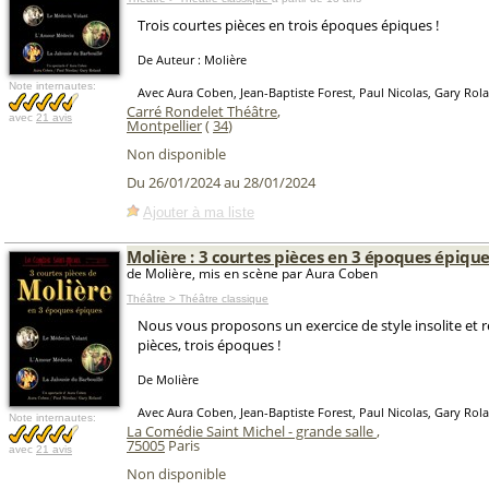
Trois courtes pièces en trois époques épiques !
De Auteur : Molière
Note internautes:
Avec Aura Coben, Jean-Baptiste Forest, Paul Nicolas, Gary Rol
Carré Rondelet Théâtre
,
avec
21 avis
Montpellier
(
34
)
Non disponible
Du 26/01/2024 au 28/01/2024
Ajouter à ma liste
Molière : 3 courtes pièces en 3 époques épiqu
de Molière, mis en scène par Aura Coben
Théâtre > Théâtre classique
Nous vous proposons un exercice de style insolite et ré
pièces, trois époques !
De Molière
Avec Aura Coben, Jean-Baptiste Forest, Paul Nicolas, Gary Rol
Note internautes:
La Comédie Saint Michel - grande salle
,
75005
Paris
avec
21 avis
Non disponible