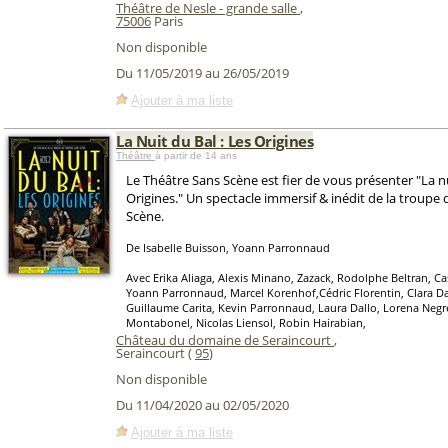
Théâtre de Nesle - grande salle
,
75006
Paris
Non disponible
Du 11/05/2019 au 26/05/2019
Ajouter à ma liste
La Nuit du Bal : Les Origines
Théâtre
à partir de 14 ans
Le Théâtre Sans Scène est fier de vous présenter "La nu
Origines." Un spectacle immersif & inédit de la troupe
Scène.
De Isabelle Buisson, Yoann Parronnaud
Avec Erika Aliaga, Alexis Minano, Zazack, Rodolphe Beltran, Ca
Yoann Parronnaud, Marcel Korenhof,Cédric Florentin, Clara Dal
Guillaume Carita, Kevin Parronnaud, Laura Dallo, Lorena Negr
Montabonel, Nicolas Liensol, Robin Hairabian,
Château du domaine de Seraincourt
,
Seraincourt (
95
)
Non disponible
Du 11/04/2020 au 02/05/2020
Ajouter à ma liste