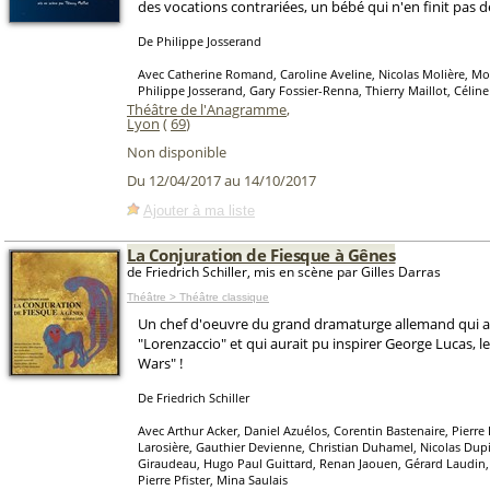
des vocations contrariées, un bébé qui n'en finit pas de
De Philippe Josserand
Avec Catherine Romand, Caroline Aveline, Nicolas Molière, M
Philippe Josserand, Gary Fossier-Renna, Thierry Maillot, Céline
Théâtre de l'Anagramme
,
Lyon
(
69
)
Non disponible
Du 12/04/2017 au 14/10/2017
Ajouter à ma liste
La Conjuration de Fiesque à Gênes
de Friedrich Schiller, mis en scène par Gilles Darras
Théâtre > Théâtre classique
Un chef d'oeuvre du grand dramaturge allemand qui 
"Lorenzaccio" et qui aurait pu inspirer George Lucas, le
Wars" !
De Friedrich Schiller
Avec Arthur Acker, Daniel Azuélos, Corentin Bastenaire, Pierre
Larosière, Gauthier Devienne, Christian Duhamel, Nicolas Dup
Giraudeau, Hugo Paul Guittard, Renan Jaouen, Gérard Laudin,
Pierre Pfister, Mina Saulais