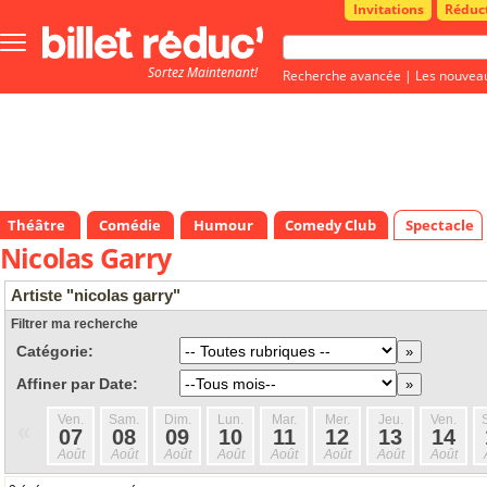
Invitations
Réduc
Bouton
menu
Sortez Maintenant!
principale
Recherche avancée
|
Les nouvea
Théâtre
Comédie
Humour
Comedy Club
Spectacle
Nicolas Garry
Artiste "nicolas garry"
Filtrer ma recherche
Catégorie:
Affiner par Date:
Ven.
Sam.
Dim.
Lun.
Mar.
Mer.
Jeu.
Ven.
«
07
08
09
10
11
12
13
14
Août
Août
Août
Août
Août
Août
Août
Août