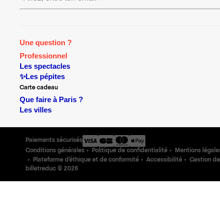
Une question ?
Professionnel
Les spectacles
✨Les pépites
Carte cadeau
Que faire à Paris ?
Les villes
Paiements sécurisés
Conditions générales
Politique de confidentialité
Mentions légale
Plateforme d'éthique et de conformité
Accessibilité
Gestion de
billetreduc ©
2026