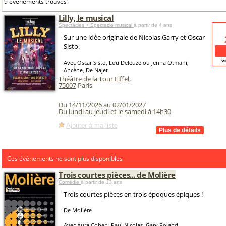
9 événements trouvés
Lilly, le musical
Spectacles > Spectacle musical
à partir de 4 ans
Sur une idée originale de Nicolas Garry et Oscar
Sisto.
v
Avec Oscar Sisto, Lou Deleuze ou Jenna Otmani,
Ahcène, De Najet
Théâtre de la Tour Eiffel
,
75007
Paris
Du 14/11/2026 au 02/01/2027
Du lundi au jeudi et le samedi à 14h30
Ajouter à ma liste
Ces évènements ne sont plus disponibles
Trois courtes pièces... de Molière
Comédie
à partir de 13 ans
Trois courtes pièces en trois époques épiques !
De Molière
Avec Aura Coben, Paul Nicolas, Gary Roland