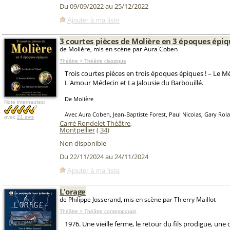
Du 09/09/2022 au 25/12/2022
Ajouter à ma liste
3 courtes pièces de Molière en 3 époques épiq
de Molière, mis en scène par Aura Coben
Théâtre > Théâtre classique
Trois courtes pièces en trois époques épiques ! – Le M
L'Amour Médecin et La Jalousie du Barbouillé.
De Molière
Note internautes:
Avec Aura Coben, Jean-Baptiste Forest, Paul Nicolas, Gary Rol
avec
21 avis
Carré Rondelet Théâtre
,
Montpellier
(
34
)
Non disponible
Du 22/11/2024 au 24/11/2024
Ajouter à ma liste
L'orage
de Philippe Josserand, mis en scène par Thierry Maillot
Théâtre > Théâtre contemporain
1976. Une vieille ferme, le retour du fils prodigue, une c