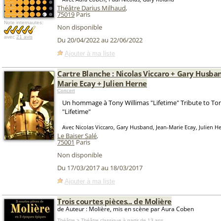
Théâtre Darius Milhaud
,
75019
Paris
Note internautes:
Non disponible
avec
21 avis
Du 20/04/2022 au 22/06/2022
Ajouter à ma liste
Cartre Blanche : Nicolas Viccaro + Gary Husban
Marie Ecay + Julien Herne
Concert
Un hommage à Tony Willimas "Lifetime" Tribute to To
"Lifetime"
Avec Nicolas Viccaro, Gary Husband, Jean-Marie Ecay, Julien H
Le Baiser Salé
,
75001
Paris
Non disponible
Du 17/03/2017 au 18/03/2017
Ajouter à ma liste
Trois courtes pièces... de Molière
de Auteur : Molière, mis en scène par Aura Coben
Théâtre > Théâtre classique
à partir de 13 ans