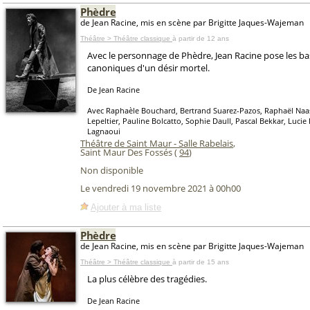
Phèdre
de Jean Racine, mis en scène par Brigitte Jaques-Wajeman
Théâtre > Théâtre classique
à partir de 12 ans
Avec le personnage de Phèdre, Jean Racine pose les b
canoniques d'un désir mortel.
De Jean Racine
Avec Raphaèle Bouchard, Bertrand Suarez-Pazos, Raphaël Na
Lepeltier, Pauline Bolcatto, Sophie Daull, Pascal Bekkar, Lucie
Lagnaoui
Théâtre de Saint Maur - Salle Rabelais
,
Saint Maur Des Fossés (
94
)
Non disponible
Le vendredi 19 novembre 2021 à 00h00
Ajouter à ma liste
Phèdre
de Jean Racine, mis en scène par Brigitte Jaques-Wajeman
Théâtre > Théâtre classique
à partir de 15 ans
La plus célèbre des tragédies.
De Jean Racine