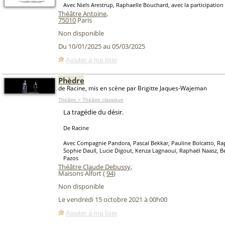
Avec Niels Arestrup, Raphaelle Bouchard, avec la participatio
Théâtre Antoine
,
75010
Paris
Non disponible
Du 10/01/2025 au 05/03/2025
Ajouter à ma liste
Phèdre
de Racine, mis en scène par Brigitte Jaques-Wajeman
Théâtre > Théâtre classique
La tragédie du désir.
De Racine
Avec Compagnie Pandora, Pascal Bekkar, Pauline Bolcatto, R
Sophie Daull, Lucie Digout, Kenza Lagnaoui, Raphaël Naasz, B
Pazos
Théâtre Claude Debussy
,
Maisons Alfort (
94
)
Non disponible
Le vendredi 15 octobre 2021 à 00h00
Ajouter à ma liste