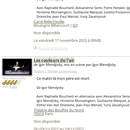
Avec Raphaèle Bouchard, Alexandrine Serre, Pierre Hiessler, Ig
Hortense Monsaingeon, Guillaume Marquet, Juliette Poissonni
Driessche, Jean-Paul Wenzel, Yuriy Zavalnyouk
Carré Belle-Feuille
,
Boulogne Billancourt (
92
)
Non disponible
Le vendredi 17 novembre 2023 à 00h00
Ajouter à ma liste
Les couleurs de l'air
de Igor Mendjisky, mis en scène par Igor Mendjisky
Théâtre > Théâtre contemporain
Ce matin-là mon père est mort.
Note internautes:
avec
9 avis
De Igor Mendjisky
Avec Raphaèle Bouchard en alternance avec Alexandrine Serre, 
Igor Mendjisky, Hortense Monsaingeon, Guillaume Marquet, Jul
Esther Van den Driessche, Jean-Paul Wenzel, Yuriy Zavalnyouk
Théâtre des Bouffes du Nord
,
75010
Paris
Non disponible
Du 03/11/2022 au 19/11/2022