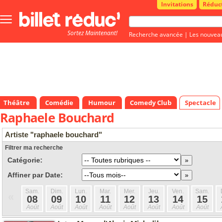
Invitations
Réduc
Bouton
menu
Sortez Maintenant!
principale
Recherche avancée
|
Les nouvea
Théâtre
Comédie
Humour
Comedy Club
Spectacle
Raphaele Bouchard
Artiste "raphaele bouchard"
Filtrer ma recherche
Catégorie:
Affiner par Date:
Sam.
Dim.
Lun.
Mar.
Mer.
Jeu.
Ven.
Sam.
«
08
09
10
11
12
13
14
15
Août
Août
Août
Août
Août
Août
Août
Août