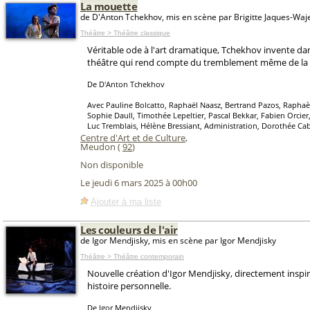
La mouette
de D'Anton Tchekhov, mis en scène par Brigitte Jaques-Wa
Théâtre > Théâtre classique
Véritable ode à l'art dramatique, Tchekhov invente da
théâtre qui rend compte du tremblement même de la 
De D'Anton Tchekhov
Avec Pauline Bolcatto, Raphaël Naasz, Bertrand Pazos, Rapha
Sophie Daull, Timothée Lepeltier, Pascal Bekkar, Fabien Orcier
Luc Tremblais, Hélène Bressiant, Administration, Dorothée Ca
Centre d'Art et de Culture
,
Meudon (
92
)
Non disponible
Le jeudi 6 mars 2025 à 00h00
Ajouter à ma liste
Les couleurs de l'air
de Igor Mendjisky, mis en scène par Igor Mendjisky
Théâtre > Théâtre contemporain
Nouvelle création d'Igor Mendjisky, directement inspi
histoire personnelle.
De Igor Mendjisky