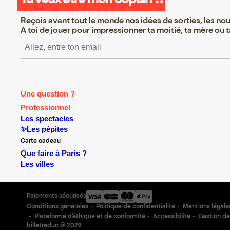
Tu veux être mon copain ?!
Reçois avant tout le monde nos idées de sorties, les nouv
A toi de jouer pour impressionner ta moitié, ta mère ou ta
S’inscrire S’inscrire S’inscrire S’in
Une question ?
Professionnel
Les spectacles
✨Les pépites
Carte cadeau
Que faire à Paris ?
Les villes
Paiements sécurisés
Conditions générales
Politique de confidentialité
Mentions légale
Plateforme d'éthique et de conformité
Accessibilité
Gestion de
billetreduc ©
2026