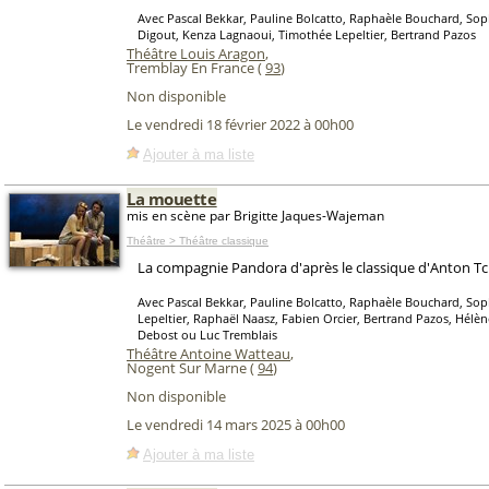
Avec Pascal Bekkar, Pauline Bolcatto, Raphaèle Bouchard, Soph
Digout, Kenza Lagnaoui, Timothée Lepeltier, Bertrand Pazos
Théâtre Louis Aragon
,
Tremblay En France (
93
)
Non disponible
Le vendredi 18 février 2022 à 00h00
Ajouter à ma liste
La mouette
mis en scène par Brigitte Jaques-Wajeman
Théâtre > Théâtre classique
La compagnie Pandora d'après le classique d'Anton T
Avec Pascal Bekkar, Pauline Bolcatto, Raphaèle Bouchard, Sop
Lepeltier, Raphaël Naasz, Fabien Orcier, Bertrand Pazos, Hélèn
Debost ou Luc Tremblais
Théâtre Antoine Watteau
,
Nogent Sur Marne (
94
)
Non disponible
Le vendredi 14 mars 2025 à 00h00
Ajouter à ma liste