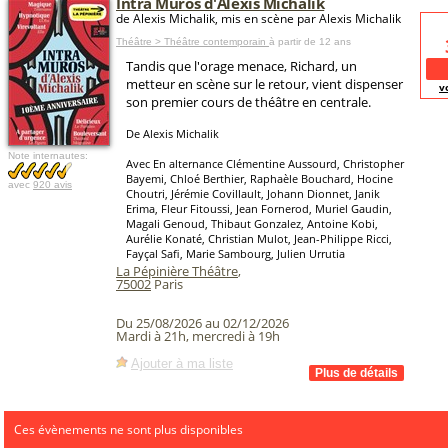
Intra Muros d'Alexis Michalik
de Alexis Michalik, mis en scène par Alexis Michalik
Théâtre > Théâtre contemporain
à partir de 12 ans
Tandis que l'orage menace, Richard, un
metteur en scène sur le retour, vient dispenser
v
son premier cours de théâtre en centrale.
De Alexis Michalik
Note internautes:
Avec En alternance Clémentine Aussourd, Christopher
Bayemi, Chloé Berthier, Raphaèle Bouchard, Hocine
avec
920 avis
Choutri, Jérémie Covillault, Johann Dionnet, Janik
Erima, Fleur Fitoussi, Jean Fornerod, Muriel Gaudin,
Magali Genoud, Thibaut Gonzalez, Antoine Kobi,
Aurélie Konaté, Christian Mulot, Jean-Philippe Ricci,
Fayçal Safi, Marie Sambourg, Julien Urrutia
La Pépinière Théâtre
,
75002
Paris
Du 25/08/2026 au 02/12/2026
Mardi à 21h, mercredi à 19h
Ajouter à ma liste
Ces évènements ne sont plus disponibles