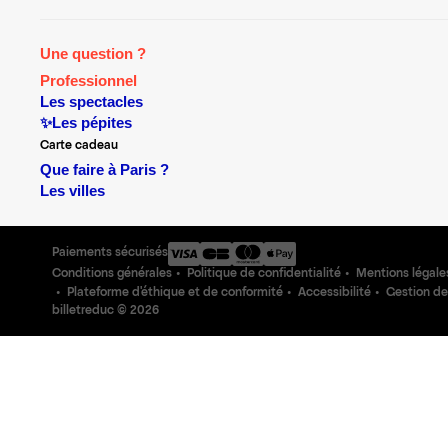
Une question ?
Professionnel
Les spectacles
✨Les pépites
Carte cadeau
Que faire à Paris ?
Les villes
Paiements sécurisés
Conditions générales
Politique de confidentialité
Mentions légale
Plateforme d'éthique et de conformité
Accessibilité
Gestion de
billetreduc ©
2026