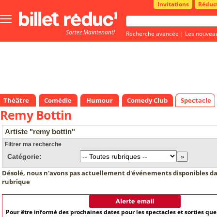
Invitations
Réduc
Bouton
menu
Sortez Maintenant!
principale
Recherche avancée
|
Les nouvea
Théâtre
Comédie
Humour
Comedy Club
Spectacle
Remy Bottin
Artiste "remy bottin"
Filtrer ma recherche
Catégorie:
Désolé, nous n'avons pas actuellement d'événements disponibles da
rubrique
Pour être informé des prochaines dates pour les spectacles et sorties qu