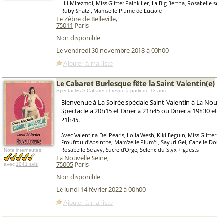
Lili Mirezmoi, Miss Glitter Painkiller, La Big Bertha, Rosabelle 
Ruby Shatzi, Mamzelle Plume de Luciole
Le Zèbre de Belleville
,
75011
Paris
Non disponible
Le vendredi 30 novembre 2018 à 00h00
Ajouter à ma liste
Le Cabaret Burlesque fête la Saint Valentin(e)
Spectacles > Cabaret et revue
à partir de 18 ans
Bienvenue à La Soirée spéciale Saint-Valentin à La Nouv
Spectacle à 20h15 et Diner à 21h45 ou Diner à 19h30 et
21h45.
Avec Valentina Del Pearls, Lolla Wesh, Kiki Beguin, Miss Glitter 
Froufrou d'Absinthe, Mam'zelle Plum'ti, Sayuri Gei, Canelle Do
Rosabelle Selavy, Sucre d'Orge, Selene du Styx + guests
Note internautes:
La Nouvelle Seine
,
75005
Paris
avec
1041 avis
Non disponible
Le lundi 14 février 2022 à 00h00
Ajouter à ma liste