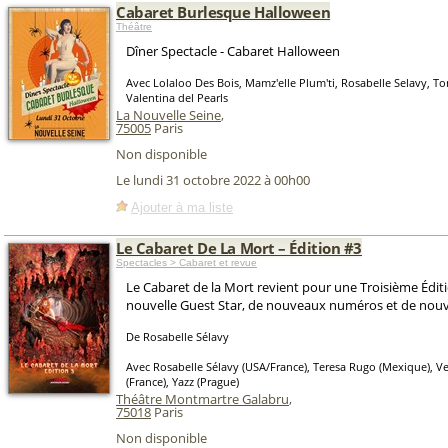
Cabaret Burlesque Halloween
Théâtre
Dîner Spectacle - Cabaret Halloween
Avec Lolaloo Des Bois, Mamz'elle Plum'ti, Rosabelle Selavy, 
Valentina del Pearls
La Nouvelle Seine
,
75005
Paris
Non disponible
Le lundi 31 octobre 2022 à 00h00
Ajouter à ma liste
Le Cabaret De La Mort – Édition #3
Spectacles > Cabaret et revue
Le Cabaret de la Mort revient pour une Troisième Édit
nouvelle Guest Star, de nouveaux numéros et de nouvel
De Rosabelle Sélavy
Avec Rosabelle Sélavy (USA/France), Teresa Rugo (Mexique), V
(France), Yazz (Prague)
Théâtre Montmartre Galabru
,
75018
Paris
Non disponible