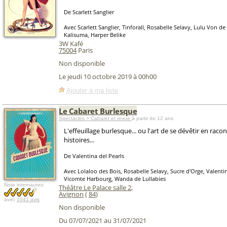
De Scarlett Sanglier
Avec Scarlett Sanglier, Tinforall, Rosabelle Selavy, Lulu Von d
Kalisuma, Harper Belike
3W Kafé
75004
Paris
Non disponible
Le jeudi 10 octobre 2019 à 00h00
Ajouter à ma liste
Le Cabaret Burlesque
Spectacles > Cabaret et revue
à partir de 12 ans
L'effeuillage burlesque... ou l'art de se dévêtir en raco
histoires...
De Valentina del Pearls
Avec Lolaloo des Bois, Rosabelle Selavy, Sucre d'Orge, Valentin
Vicomte Harbourg, Wanda de Lullabies
Note internautes:
Théâtre Le Palace salle 2
,
Avignon
(
84
)
avec
1041 avis
Non disponible
Du 07/07/2021 au 31/07/2021