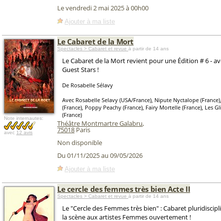
Le vendredi 2 mai 2025 à 00h00
Ajouter à ma liste
Le Cabaret de la Mort
Spectacles > Cabaret et revue
à partir de 14 ans
Le Cabaret de la Mort revient pour une Édition # 6 - a
Guest Stars !
De Rosabelle Sélavy
Avec Rosabelle Selavy (USA/France), Nipute Nyctalope (France)
(France), Poppy Peachy (France), Fairy Mortelle (France), Les Gli
(France)
Note internautes:
Théâtre Montmartre Galabru
,
75018
Paris
avec
12 avis
Non disponible
Du 01/11/2025 au 09/05/2026
Ajouter à ma liste
Le cercle des femmes très bien Acte II
Spectacles > Cabaret et revue
à partir de 14 ans
Le "Cercle des Femmes très bien" : Cabaret pluridiscip
la scène aux artistes Femmes ouvertement !