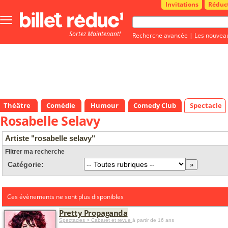
Invitations
Réduc
Bouton
menu
Sortez Maintenant!
principale
Recherche avancée
|
Les nouvea
Théâtre
Comédie
Humour
Comedy Club
Spectacle
Rosabelle Selavy
Artiste "rosabelle selavy"
Filtrer ma recherche
Catégorie:
Ces évènements ne sont plus disponibles
Pretty Propaganda
Spectacles > Cabaret et revue
à partir de 16 ans