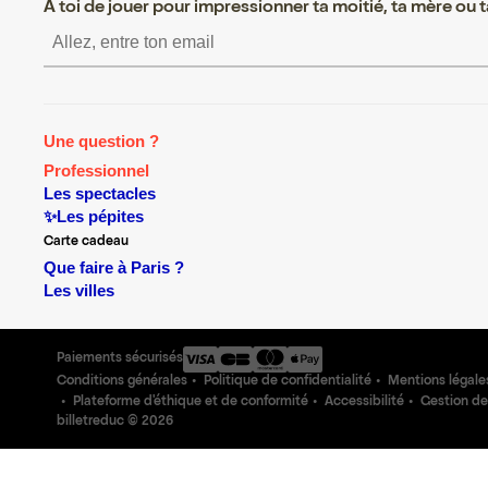
A toi de jouer pour impressionner ta moitié, ta mère ou ta
S’inscrire S’inscrire S’inscrire S’insc
Une question ?
Professionnel
Les spectacles
✨Les pépites
Carte cadeau
Que faire à Paris ?
Les villes
Paiements sécurisés
Conditions générales
Politique de confidentialité
Mentions légale
Plateforme d'éthique et de conformité
Accessibilité
Gestion de
billetreduc ©
2026