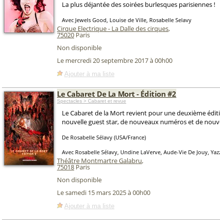
La plus déjantée des soirées burlesques parisiennes !
Avec Jewels Good, Louise de Ville, Rosabelle Selavy
Cirque Electrique - La Dalle des cirques
,
75020
Paris
Non disponible
Le mercredi 20 septembre 2017 à 00h00
Ajouter à ma liste
Le Cabaret De La Mort - Édition #2
Spectacles > Cabaret et revue
Le Cabaret de la Mort revient pour une deuxième édit
nouvelle guest star, de nouveaux numéros et de nouvel
De Rosabelle Sélavy (USA/France)
Avec Rosabelle Sélavy, Undine LaVerve, Aude-Vie De Jouy, Yaz
Théâtre Montmartre Galabru
,
75018
Paris
Non disponible
Le samedi 15 mars 2025 à 00h00
Ajouter à ma liste