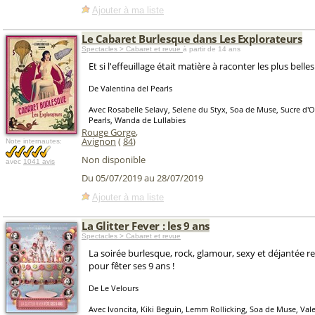
Ajouter à ma liste
Le Cabaret Burlesque dans Les Explorateurs
Spectacles > Cabaret et revue
à partir de 14 ans
Et si l'effeuillage était matière à raconter les plus belles
De Valentina del Pearls
Avec Rosabelle Selavy, Selene du Styx, Soa de Muse, Sucre d'O
Pearls, Wanda de Lullabies
Rouge Gorge
,
Avignon
(
84
)
Note internautes:
Non disponible
avec
1041 avis
Du 05/07/2019 au 28/07/2019
Ajouter à ma liste
La Glitter Fever : les 9 ans
Spectacles > Cabaret et revue
La soirée burlesque, rock, glamour, sexy et déjantée re
pour fêter ses 9 ans !
De Le Velours
Avec Ivoncita, Kiki Beguin, Lemm Rollicking, Soa de Muse, Vale